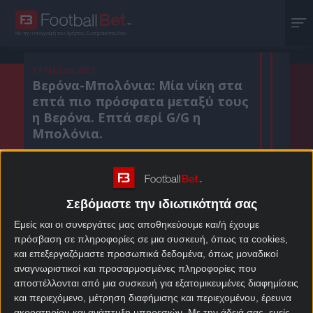
Με την υπογραφή του Χρήστου Σωτηρακόπουλου
17 Μαΐου 2021
Βερόνα-Μπολόνια: Μία νίκη στα
επτά πιο πρόσφατα μεταξύ τους
η Βερόνα. Επτά σερί G/G η
Μπολόνια.
Κοιν. :
Σεβόμαστε την ιδιωτικότητά σας
Πρόσθεσε το Footballbet.gr στην Google
Εμείς και οι συνεργάτες μας αποθηκεύουμε και/ή έχουμε
πρόσβαση σε πληροφορίες σε μια συσκευή, όπως τα cookies,
και επεξεργαζόμαστε προσωπικά δεδομένα, όπως μοναδικοί
ΣΤΟΙΧΗΜΑΤΙΚΕΣ ΠΡΟΣΦΟΡΕΣ *
αναγνωριστικοί και προσαρμοσμένες πληροφορίες που
αποστέλλονται από μια συσκευή για εξατομικευμένες διαφημίσεις
και περιεχόμενο, μέτρηση διαφήμισης και περιεχομένου, έρευνα
ακροατηρίου και ανάπτυξη υπηρεσιών.
Με την άδειά σας, εμείς