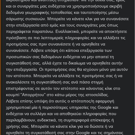
και οι συνεργάτες μας ενδέχεται να χρησιμοποιήσουμε ακριβή
δεδομένα γεωγραφικής τοποθεσίας και ταυτοποίησης μέσω
σάρωσης συσκευών. Μπορείτε να κάνετε κλικ για να συναινέσετε
στην επεξεργασία από εμάς και τους συνεργάτες μας όπως
περιγράφεται παραπάνω. Εναλλακτικά, μπορείτε να αποκτήσετε
πρόσβαση σε πιο λεπτομερείς πληροφορίες και να αλλάξετε τις
Αρχική Σελίδα
προτιμήσεις σας πριν συναινέσετε ή να αρνηθείτε να
Χρήστος Σωτηρακόπουλος
συναινέσετε.
Λάβετε υπόψη ότι κάποια επεξεργασία των
Προγνωστικά
προσωπικών σας δεδομένων ενδέχεται να μην απαιτεί τη
Βαθμολογίες - Στατιστικά
συγκατάθεσή σας, αλλά έχετε το δικαίωμα να αρνηθείτε αυτήν
Κουπόνι
την επεξεργασία. Οι προτιμήσεις σας θα ισχύουν μόνο για αυτόν
Πρόγραμμα TV
τον ιστότοπο. Μπορείτε να αλλάξετε τις προτιμήσεις σας ή να
Προσφορές*
ανακαλέσετε τη συγκατάθεσή σας ανά πάσα στιγμή
επιστρέφοντας σε αυτόν τον ιστότοπο και κάνοντας κλικ στο
κουμπί "Απορρήτου" στο κάτω μέρος της ιστοσελίδας.
Λάβετε επίσης υπόψη ότι αυτός ο ιστότοπος/η εφαρμογή
χρησιμοποιεί μία ή περισσότερες υπηρεσίες της Google και
ενδέχεται να συλλέγει και να αποθηκεύει πληροφορίες που
περιλαμβάνουν, ενδεικτικά, τη συμπεριφορά επίσκεψης ή
χρήσης σας. Μπορείτε να κάνετε κλικ για να δώσετε ή να
Για όλες τις
Προσφορές
: *Ισχύουν όροι και
αρνηθείτε τη συγκατάθεσή σας στην Google και τις σημάνσεις
προϋποθέσεις