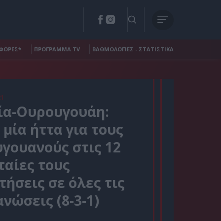
ΦΟΡΕΣ*
ΠΡΟΓΡΑΜΜΑ TV
ΒΑΘΜΟΛΟΓΙΕΣ - ΣΤΑΤΙΣΤΙΚΑ
21
ία-Ουρουγουάη:
 μία ήττα για τους
γουανούς στις 12
ταίες τους
τήσεις σε όλες τις
νώσεις (8-3-1)