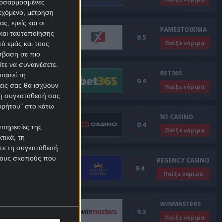
προσαρμοσμένες
ιεχόμενο, μέτρηση
ς, εμείς και οι
PAMESTOIXIMA
και ταυτοποίησης
9.5
Παίξε νόμιμα
ό εμάς και τους
σβαση σε πιο
τε να συναινέσετε.
BET365
αιτεί τη
9.4
εις σας θα ισχύουν
Παίξε νόμιμα
 τη συγκατάθεσή σας
ορρήτου" στο κάτω
N1 CASINO
9.4
υπηρεσίες της
Παίξε νόμιμα
τικά, τη
ίτε τη συγκατάθεσή
 τους σκοπούς που
REGENCY CASINO
9.4
Παίξε νόμιμα
WINMASTERS
9.3
Παίξε νόμιμα