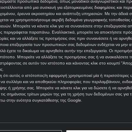
ργαζόμαστε προσωπικά δεδομένα, όπως μοναδικοί αναγνωριστικοί και 
στέλλονται από μια συσκευή για εξατομικευμένες διαφημίσεις και περ
εχομένου, έρευνα ακροατηρίου και ανάπτυξη υπηρεσιών.
Με την άδειά σα
χεται να χρησιμοποιήσουμε ακριβή δεδομένα γεωγραφικής τοποθεσίας 
ών. Μπορείτε να κάνετε κλικ για να συναινέσετε στην επεξεργασία απ
ς περιγράφεται παραπάνω. Εναλλακτικά, μπορείτε να αποκτήσετε πρό
ίες και να αλλάξετε τις προτιμήσεις σας πριν συναινέσετε ή να αρνηθεί
ποια επεξεργασία των προσωπικών σας δεδομένων ενδέχεται να μην απ
λά έχετε το δικαίωμα να αρνηθείτε αυτήν την επεξεργασία. Οι προτιμήσ
ιστότοπο. Μπορείτε να αλλάξετε τις προτιμήσεις σας ή να ανακαλέσετε
στρέφοντας σε αυτόν τον ιστότοπο και κάνοντας κλικ στο κουμπί "Απ
ς.
 ότι αυτός ο ιστότοπος/η εφαρμογή χρησιμοποιεί μία ή περισσότερες 
ι να συλλέγει και να αποθηκεύει πληροφορίες που περιλαμβάνουν, ενδεικ
ης ή χρήσης σας. Μπορείτε να κάνετε κλικ για να δώσετε ή να αρνηθε
 τις σημάνσεις τρίτων μερών της για τη χρήση των δεδομένων σας για
άτω στην ενότητα συγκατάθεσης της Google.