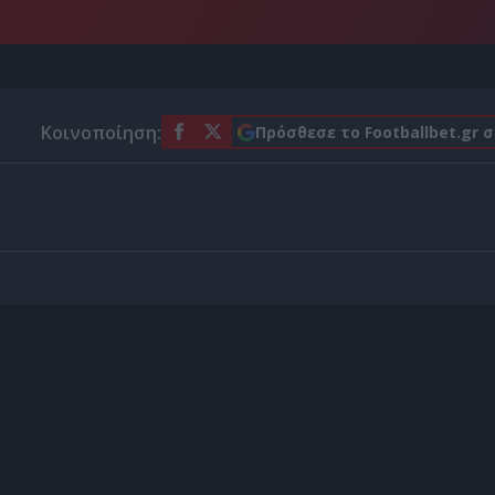
Κοινοποίηση:
Πρόσθεσε το Footballbet.gr 