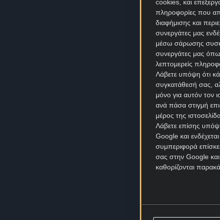
cookies, και επεξε
πληροφορίες που απο
διαφήμισης και περι
συνεργάτες μας ενδέ
μέσω σάρωσης συσκευ
συνεργάτες μας όπω
λεπτομερείς πληροφορ
Λάβετε υπόψη ότι κά
συγκατάθεσή σας, αλ
μόνο για αυτόν τον 
ανά πάσα στιγμή επι
μέρος της ιστοσελίδα
Λάβετε επίσης υπόψη
Google και ενδέχετα
συμπεριφορά επίσκεψ
σας στην Google και
καθορίζονται παρακ