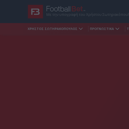
Με την υπογραφή του Χρήστου Σωτηρακόπου
ΧΡΗΣΤΟΣ ΣΩΤΗΡΑΚΟΠΟΥΛΟΣ
ΠΡΟΓΝΩΣΤΙΚΑ
Τ