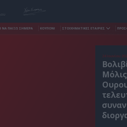
λου
Ι ΝΑ ΠΑΙΞΩ ΣΗΜΕΡΑ
ΚΟΥΠΟΝΙ
ΣΤΟΙΧΗΜΑΤΙΚΕΣ ΕΤΑΙΡΙΕΣ
ΠΡΟΣ
24 Ιουνίου 20
Βολιβ
Μόλις
Ουρου
τελευ
συναν
διοργα