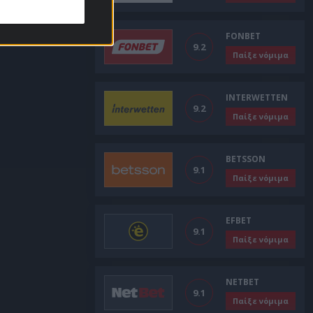
FONBET
9.2
Παίξε νόμιμα
INTERWETTEN
9.2
Παίξε νόμιμα
BETSSON
9.1
Παίξε νόμιμα
EFBET
9.1
Παίξε νόμιμα
NETBET
9.1
Παίξε νόμιμα