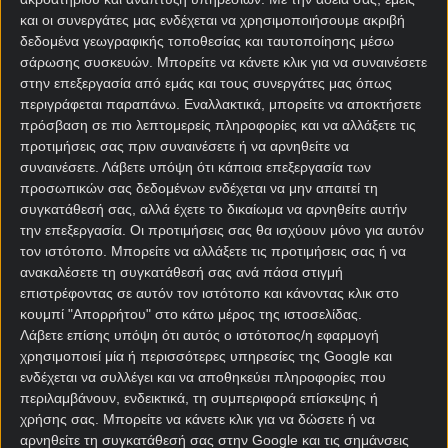
και οι συνεργάτες μας ενδέχεται να χρησιμοποιήσουμε ακριβή
δεδομένα γεωγραφικής τοποθεσίας και ταυτοποίησης μέσω
σάρωσης συσκευών. Μπορείτε να κάνετε κλικ για να συναινέσετε
στην επεξεργασία από εμάς και τους συνεργάτες μας όπως
περιγράφεται παραπάνω. Εναλλακτικά, μπορείτε να αποκτήσετε
πρόσβαση σε πιο λεπτομερείς πληροφορίες και να αλλάξετε τις
Αρχική Σελίδα
προτιμήσεις σας πριν συναινέσετε ή να αρνηθείτε να
Χρήστος Σωτηρακόπουλος
συναινέσετε.
Λάβετε υπόψη ότι κάποια επεξεργασία των
Προγνωστικά
προσωπικών σας δεδομένων ενδέχεται να μην απαιτεί τη
Βαθμολογίες - Στατιστικά
συγκατάθεσή σας, αλλά έχετε το δικαίωμα να αρνηθείτε αυτήν
Κουπόνι
την επεξεργασία. Οι προτιμήσεις σας θα ισχύουν μόνο για αυτόν
Πρόγραμμα TV
τον ιστότοπο. Μπορείτε να αλλάξετε τις προτιμήσεις σας ή να
Προσφορές*
ανακαλέσετε τη συγκατάθεσή σας ανά πάσα στιγμή
επιστρέφοντας σε αυτόν τον ιστότοπο και κάνοντας κλικ στο
κουμπί "Απορρήτου" στο κάτω μέρος της ιστοσελίδας.
Λάβετε επίσης υπόψη ότι αυτός ο ιστότοπος/η εφαρμογή
χρησιμοποιεί μία ή περισσότερες υπηρεσίες της Google και
ενδέχεται να συλλέγει και να αποθηκεύει πληροφορίες που
περιλαμβάνουν, ενδεικτικά, τη συμπεριφορά επίσκεψης ή
χρήσης σας. Μπορείτε να κάνετε κλικ για να δώσετε ή να
Για όλες τις
Προσφορές
: *Ισχύουν όροι και
αρνηθείτε τη συγκατάθεσή σας στην Google και τις σημάνσεις
προϋποθέσεις