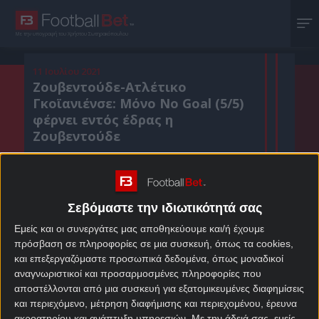
Με την υπογραφή του Χρήστου Σωτηρακόπουλου
11 Ιουλίου 2021
Ζουβεντούδε-Ατλέτικο
Γκοϊανιένσε: Μόνο No Goal (5/5)
φέρνει εντός έδρας η
Ζουβεντούδε
Κοιν. :
Σεβόμαστε την ιδιωτικότητά σας
Πρόσθεσε το Footballbet.gr στην Google
Εμείς και οι συνεργάτες μας αποθηκεύουμε και/ή έχουμε
πρόσβαση σε πληροφορίες σε μια συσκευή, όπως τα cookies,
και επεξεργαζόμαστε προσωπικά δεδομένα, όπως μοναδικοί
ΣΤΟΙΧΗΜΑΤΙΚΕΣ ΠΡΟΣΦΟΡΕΣ *
αναγνωριστικοί και προσαρμοσμένες πληροφορίες που
αποστέλλονται από μια συσκευή για εξατομικευμένες διαφημίσεις
και περιεχόμενο, μέτρηση διαφήμισης και περιεχομένου, έρευνα
ακροατηρίου και ανάπτυξη υπηρεσιών.
Με την άδειά σας, εμείς