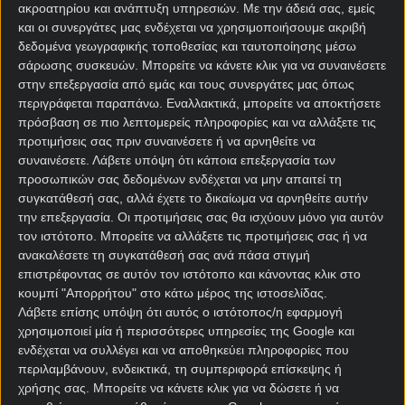
ακροατηρίου και ανάπτυξη υπηρεσιών.
Με την άδειά σας, εμείς
και οι συνεργάτες μας ενδέχεται να χρησιμοποιήσουμε ακριβή
δεδομένα γεωγραφικής τοποθεσίας και ταυτοποίησης μέσω
σάρωσης συσκευών. Μπορείτε να κάνετε κλικ για να συναινέσετε
στην επεξεργασία από εμάς και τους συνεργάτες μας όπως
περιγράφεται παραπάνω. Εναλλακτικά, μπορείτε να αποκτήσετε
πρόσβαση σε πιο λεπτομερείς πληροφορίες και να αλλάξετε τις
προτιμήσεις σας πριν συναινέσετε ή να αρνηθείτε να
συναινέσετε.
Λάβετε υπόψη ότι κάποια επεξεργασία των
προσωπικών σας δεδομένων ενδέχεται να μην απαιτεί τη
Αρχική Σελίδα
συγκατάθεσή σας, αλλά έχετε το δικαίωμα να αρνηθείτε αυτήν
Χρήστος Σωτηρακόπουλος
την επεξεργασία. Οι προτιμήσεις σας θα ισχύουν μόνο για αυτόν
Προγνωστικά
τον ιστότοπο. Μπορείτε να αλλάξετε τις προτιμήσεις σας ή να
Βαθμολογίες - Στατιστικά
ανακαλέσετε τη συγκατάθεσή σας ανά πάσα στιγμή
Κουπόνι
επιστρέφοντας σε αυτόν τον ιστότοπο και κάνοντας κλικ στο
Πρόγραμμα TV
κουμπί "Απορρήτου" στο κάτω μέρος της ιστοσελίδας.
Προσφορές*
Λάβετε επίσης υπόψη ότι αυτός ο ιστότοπος/η εφαρμογή
χρησιμοποιεί μία ή περισσότερες υπηρεσίες της Google και
ενδέχεται να συλλέγει και να αποθηκεύει πληροφορίες που
περιλαμβάνουν, ενδεικτικά, τη συμπεριφορά επίσκεψης ή
χρήσης σας. Μπορείτε να κάνετε κλικ για να δώσετε ή να