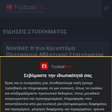
Με την υπογραφή του Χρήστου Σωτηρακόπουλου
ΕΙΔΗΣΕΙΣ ΣΤΟΙΧΗΜΑΤΟΣ
Novibet: Η πιο Καινοτόμα
Πλατφόρμα Αθλητικού Στοιχήματος
Διεθνώς
14/06/2023
Σεβόμαστε την ιδιωτικότητά σας
Εμείς και οι συνεργάτες μας αποθηκεύουμε και/ή έχουμε
Εθνική: Άλλαξαν οι αποδόσεις μετά
πρόσβαση σε πληροφορίες σε μια συσκευή, όπως τα cookies,
την ισοπαλία με Ισπανία
και επεξεργαζόμαστε προσωπικά δεδομένα, όπως μοναδικοί
αναγνωριστικοί και προσαρμοσμένες πληροφορίες που
29/03/2021
αποστέλλονται από μια συσκευή για εξατομικευμένες διαφημίσεις
και περιεχόμενο, μέτρηση διαφήμισης και περιεχομένου, έρευνα