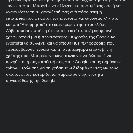
τον ιστότοπο. Μπορείτε να αλλάξετε τις προτιμήσεις σας ή να
Αρχική Σελίδα
ανακαλέσετε τη συγκατάθεσή σας ανά πάσα στιγμή
Χρήστος Σωτηρακόπουλος
επιστρέφοντας σε αυτόν τον ιστότοπο και κάνοντας κλικ στο
Προγνωστικά
κουμπί "Απορρήτου" στο κάτω μέρος της ιστοσελίδας.
Βαθμολογίες - Στατιστικά
Λάβετε επίσης υπόψη ότι αυτός ο ιστότοπος/η εφαρμογή
Κουπόνι
χρησιμοποιεί μία ή περισσότερες υπηρεσίες της Google και
Πρόγραμμα TV
ενδέχεται να συλλέγει και να αποθηκεύει πληροφορίες που
Προσφορές*
περιλαμβάνουν, ενδεικτικά, τη συμπεριφορά επίσκεψης ή
χρήσης σας. Μπορείτε να κάνετε κλικ για να δώσετε ή να
αρνηθείτε τη συγκατάθεσή σας στην Google και τις σημάνσεις
τρίτων μερών της για τη χρήση των δεδομένων σας για τους
σκοπούς που καθορίζονται παρακάτω στην ενότητα
συγκατάθεσης της Google.
Για όλες τις
Προσφορές
: *Ισχύουν όροι και
προϋποθέσεις
21+ | ΑΡΜΟΔΙΟΣ ΡΥΘΜΙΣΤΗΣ ΕΕΕΠ | ΚΙΝΔΥΝΟΣ
ΕΘΙΣΜΟΥ & ΑΠΩΛΕΙΑΣ ΠΕΡΙΟΥΣΙΑΣ | ΕΟΠΑΕ – ΓΡΑΜΜΗ
ΣΥΜΒΟΥΛΕΥΤΙΚΗΣ: 1114 | ΠΑΙΞΕ ΥΠΕΥΘΥΝΑ