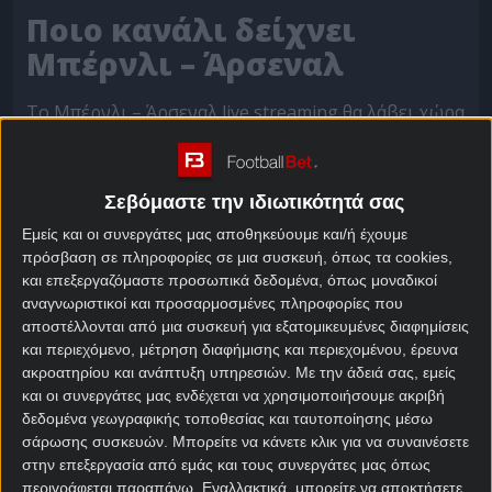
Ποιο κανάλι δείχνει
Μπέρνλι – Άρσεναλ
Το Μπέρνλι – Άρσεναλ live streaming θα λάβει χώρα
το Σάββατο 1 Νοεμβρίου (17:00) στο «Τερφ Μουρ»
και θα μεταδοθεί από τα κανάλια Nova Sports, για
όσους είναι συνδρομητές.
Σεβόμαστε την ιδιωτικότητά σας
Εμείς και οι συνεργάτες μας αποθηκεύουμε και/ή έχουμε
ΑΓΩΝΑΣ
ΗΜΕΡΑ – ΩΡΑ
ΚΑΝΑΛΙ
πρόσβαση σε πληροφορίες σε μια συσκευή, όπως τα cookies,
Μπέρνλι – Άρσεναλ
01/11
– 17:00
Nova Sports 
και επεξεργαζόμαστε προσωπικά δεδομένα, όπως μοναδικοί
αναγνωριστικοί και προσαρμοσμένες πληροφορίες που
Αν δεν είσαι συνδρομητής στη NOVA όμως μην
αποστέλλονται από μια συσκευή για εξατομικευμένες διαφημίσεις
ανησυχείς. Το FootballBet σου δίνει τη δυνατότητα
και περιεχόμενο, μέτρηση διαφήμισης και περιεχομένου, έρευνα
ακροατηρίου και ανάπτυξη υπηρεσιών.
Με την άδειά σας, εμείς
να παρακολουθήσεις το Μπέρνλι – Άρσεναλ, ακόμη
και οι συνεργάτες μας ενδέχεται να χρησιμοποιήσουμε ακριβή
κι αν δεν έχεις λογιαριασμό σε συνδρομητικό
δεδομένα γεωγραφικής τοποθεσίας και ταυτοποίησης μέσω
κανάλι.
σάρωσης συσκευών. Μπορείτε να κάνετε κλικ για να συναινέσετε
στην επεξεργασία από εμάς και τους συνεργάτες μας όπως
ΔΩΡΕΑΝ 2 ΜΗΝΕΣ COSMOTE TV
περιγράφεται παραπάνω. Εναλλακτικά, μπορείτε να αποκτήσετε