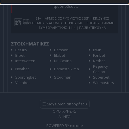
Για όλες τις
Προσφορές
: *Ισχύουν όροι και
προϋποθέσεις
21+ | ΑΡΜΟΔΙΟΣ ΡΥΘΜΙΣΤΗΣ ΕΕΕΠ | ΚΙΝΔΥΝΟΣ
ΕΘΙΣΜΟΥ & ΑΠΩΛΕΙΑΣ ΠΕΡΙΟΥΣΙΑΣ | ΕΟΠΑΕ – ΓΡΑΜΜΗ
ΣΥΜΒΟΥΛΕΥΤΙΚΗΣ: 1114 | ΠΑΙΞΕ ΥΠΕΥΘΥΝΑ
ΣΤΟΙΧΗΜΑΤΙΚΕΣ
Bet365
Betsson
Bwin
Efbet
Elabet
Fonbet
Interwetten
N1 Casino
Netbet
Regency
Novibet
Pamestoixima
Casino
Sportingbet
Stoiximan
Superbet
Vistabet
Winmasters
Διαχείριση απορρήτου
ΟΡΟΙ ΧΡΗΣΗΣ
AI INFO
POWERED BY
nxcode