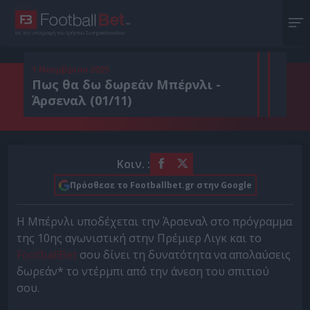
Με την υπογραφή του Χρήστου Σωτηρακόπουλου
1 Νοεμβρίου 2025
Πως θα δω δωρεάν Μπέρνλι -
Άρσεναλ (01/11)
Κοιν. :
Πρόσθεσε το Footballbet.gr στην Google
Η Μπέρνλι υποδέχεται την Άρσεναλ στο πρόγραμμα
της 10ης αγωνιστική στην Πρέμιερ Λιγκ και το
FootballBet
σου δίνει τη δυνατότητα να απολαύσεις
δωρεάν* το ντέρμπι από την άνεση του σπιτιού
σου.