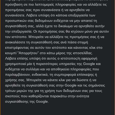
ΜΕ ΕΝΑ ΚΛΙΚ ΕΔΩ
πρόσβαση σε πιο λεπτομερείς πληροφορίες και να αλλάξετε τις
προτιμήσεις σας πριν συναινέσετε ή να αρνηθείτε να
συναινέσετε.
Λάβετε υπόψη ότι κάποια επεξεργασία των
Που θα δω δωρεάν*
προσωπικών σας δεδομένων ενδέχεται να μην απαιτεί τη
συγκατάθεσή σας, αλλά έχετε το δικαίωμα να αρνηθείτε αυτήν
Μπέρνλι – Άρσεναλ
την επεξεργασία. Οι προτιμήσεις σας θα ισχύουν μόνο για αυτόν
τον ιστότοπο. Μπορείτε να αλλάξετε τις προτιμήσεις σας ή να
Πολύς κόσμος αναζητά αυτή την προσφορά* και το
ανακαλέσετε τη συγκατάθεσή σας ανά πάσα στιγμή
Pamestoixima
τη δίνει στο πιάτο! Με την εγγραφή
επιστρέφοντας σε αυτόν τον ιστότοπο και κάνοντας κλικ στο
σου στη Pamestoixima.gr παίρνεις δωρεάν 2 μήνες
κουμπί "Απορρήτου" στο κάτω μέρος της ιστοσελίδας.
δωρεάν COSMOTE TV, στα οποία περιλαμβάνονται
Λάβετε επίσης υπόψη ότι αυτός ο ιστότοπος/η εφαρμογή
χρησιμοποιεί μία ή περισσότερες υπηρεσίες της Google και
τόσο τα κανάλια COSMOTE SPORTS, όσο και τα
ενδέχεται να συλλέγει και να αποθηκεύει πληροφορίες που
NOVASPORTS.
περιλαμβάνουν, ενδεικτικά, τη συμπεριφορά επίσκεψης ή
χρήσης σας. Μπορείτε να κάνετε κλικ για να δώσετε ή να
Μπορείς δηλαδή να απολαύσεις ΔΩΡΕΑΝ όχι μόνο
αρνηθείτε τη συγκατάθεσή σας στην Google και τις σημάνσεις
τα παιχνίδια της Πρέμιερ Λιγκ, αλλά όλα τα ματς της
τρίτων μερών της για τη χρήση των δεδομένων σας για τους
Stoiximan Super League, της Euroleague και φυσικά
σκοπούς που καθορίζονται παρακάτω στην ενότητα
όλες τις ευρωπαϊκές διοργανώσεις.
συγκατάθεσης της Google.
Μην ξεχάσεις να τσεκάρεις το νέο και ανανεωμένο