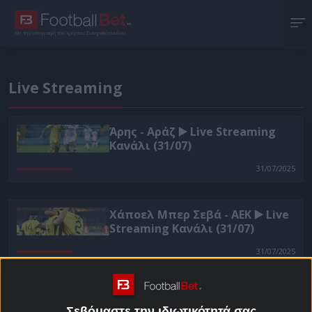
Με την υπογραφή του Χρήστου Σωτηρακόπουλου
Live Streaming
Άρης - Αράζ ▶️ Live Streaming
Κανάλι (31/07)
31/07/2025
Χάποελ Μπερ Σεβά - ΑΕΚ ▶️ Live
Streaming Κανάλι (31/07)
31/07/2025
Παναθηναϊκός - Ρέιντζερς ▶️
Live Streaming Κανάλι (30/07)
Σεβόμαστε την ιδιωτικότητά σας