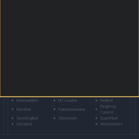
Για όλες τις
Προσφορές
: *Ισχύουν όροι και
προϋποθέσεις
21+ | ΑΡΜΟΔΙΟΣ ΡΥΘΜΙΣΤΗΣ ΕΕΕΠ | ΚΙΝΔΥΝΟΣ
ΕΘΙΣΜΟΥ & ΑΠΩΛΕΙΑΣ ΠΕΡΙΟΥΣΙΑΣ | ΕΟΠΑΕ – ΓΡΑΜΜΗ
ΣΥΜΒΟΥΛΕΥΤΙΚΗΣ: 1114 | ΠΑΙΞΕ ΥΠΕΥΘΥΝΑ
ΣΤΟΙΧΗΜΑΤΙΚΕΣ
Bet365
Betsson
Bwin
Efbet
Elabet
Fonbet
Interwetten
N1 Casino
Netbet
Regency
Novibet
Pamestoixima
Casino
Sportingbet
Stoiximan
Superbet
Vistabet
Winmasters