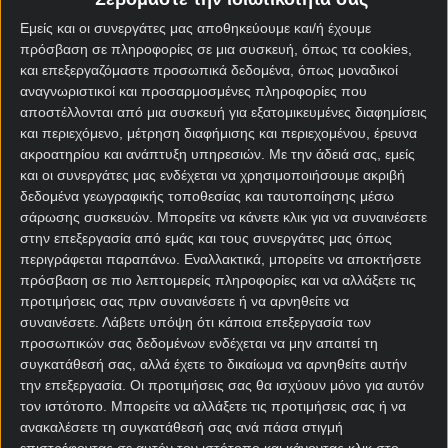
Εμείς και οι συνεργάτες μας αποθηκεύουμε και/ή έχουμε
30/07/2025
πρόσβαση σε πληροφορίες σε μια συσκευή, όπως τα cookies,
και επεξεργαζόμαστε προσωπικά δεδομένα, όπως μοναδικοί
αναγνωριστικοί και προσαρμοσμένες πληροφορίες που
Αλκμάαρ - Ολυμπιακός▶️Live
αποστέλλονται από μια συσκευή για εξατομικευμένες διαφημίσεις
Streaming Κανάλι (26/07)
και περιεχόμενο, μέτρηση διαφήμισης και περιεχομένου, έρευνα
26/07/2025
ακροατηρίου και ανάπτυξη υπηρεσιών.
Με την άδειά σας, εμείς
και οι συνεργάτες μας ενδέχεται να χρησιμοποιήσουμε ακριβή
δεδομένα γεωγραφικής τοποθεσίας και ταυτοποίησης μέσω
Νόριτς - Ολυμπιακός▶️Live
σάρωσης συσκευών. Μπορείτε να κάνετε κλικ για να συναινέσετε
Streaming Κανάλι (25/07)
στην επεξεργασία από εμάς και τους συνεργάτες μας όπως
περιγράφεται παραπάνω. Εναλλακτικά, μπορείτε να αποκτήσετε
25/07/2025
πρόσβαση σε πιο λεπτομερείς πληροφορίες και να αλλάξετε τις
προτιμήσεις σας πριν συναινέσετε ή να αρνηθείτε να
συναινέσετε.
Λάβετε υπόψη ότι κάποια επεξεργασία των
ΑΕΚ - Χάποελ Μπερ Σεβά▶️Live
προσωπικών σας δεδομένων ενδέχεται να μην απαιτεί τη
Streaming Κανάλι (24/07)
συγκατάθεσή σας, αλλά έχετε το δικαίωμα να αρνηθείτε αυτήν
την επεξεργασία. Οι προτιμήσεις σας θα ισχύουν μόνο για αυτόν
24/07/2025
τον ιστότοπο. Μπορείτε να αλλάξετε τις προτιμήσεις σας ή να
ανακαλέσετε τη συγκατάθεσή σας ανά πάσα στιγμή
επιστρέφοντας σε αυτόν τον ιστότοπο και κάνοντας κλικ στο