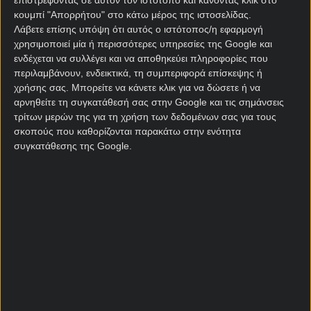
Αράζ - Άρης▶️Live Streaming
κουμπί "Απορρήτου" στο κάτω μέρος της ιστοσελίδας.
Κανάλι (24/07)
Λάβετε επίσης υπόψη ότι αυτός ο ιστότοπος/η εφαρμογή
24/07/2025
χρησιμοποιεί μία ή περισσότερες υπηρεσίες της Google και
ενδέχεται να συλλέγει και να αποθηκεύει πληροφορίες που
περιλαμβάνουν, ενδεικτικά, τη συμπεριφορά επίσκεψης ή
ΠΑΟΚ - Απόλλων Λεμεσού▶️Live
χρήσης σας. Μπορείτε να κάνετε κλικ για να δώσετε ή να
Streaming Κανάλι (23/07)
αρνηθείτε τη συγκατάθεσή σας στην Google και τις σημάνσεις
τρίτων μερών της για τη χρήση των δεδομένων σας για τους
23/07/2025
σκοπούς που καθορίζονται παρακάτω στην ενότητα
συγκατάθεσης της Google.
Ρέιντζερς - Παναθηναϊκός▶️Live
Streaming Κανάλι (22/07)
22/07/2025
Γκόου Αχέντ Ιγκλς - ΠΑΟΚ▶️Live
Streaming Κανάλι (19/07)
19/07/2025