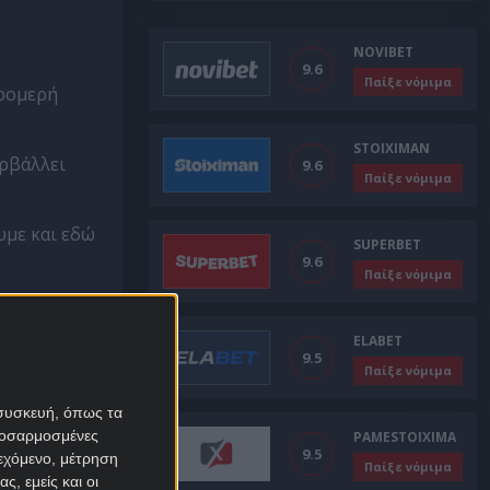
διαιτητής: Πέναλτι
είχε το 50% των
αγώνων ελληνικών
NOVIBET
ομάδων με
9.6
Μουνουέρα
Παίξε νόμιμα
τρομερή
STOIXIMAN
ερβάλλει
9.6
Παίξε νόμιμα
υμε και εδώ
SUPERBET
9.6
Παίξε νόμιμα
ELABET
9.5
Παίξε νόμιμα
 συσκευή, όπως τα
προσαρμοσμένες
PAMESTOIXIMA
9.5
ιεχόμενο, μέτρηση
Παίξε νόμιμα
ς, εμείς και οι