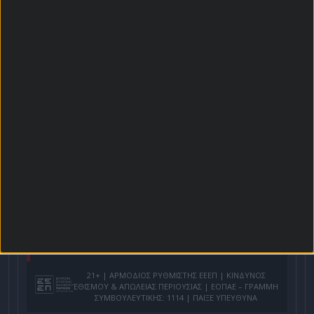
Αρχική Σελίδα
Χρήστος Σωτηρακόπουλος
Προγνωστικά
Βαθμολογίες - Στατιστικά
Κουπόνι
Πρόγραμμα TV
Προσφορές*
Για όλες τις
Προσφορές
: *Ισχύουν όροι και
προϋποθέσεις
21+ | ΑΡΜΟΔΙΟΣ ΡΥΘΜΙΣΤΗΣ ΕΕΕΠ | ΚΙΝΔΥΝΟΣ
ΕΘΙΣΜΟΥ & ΑΠΩΛΕΙΑΣ ΠΕΡΙΟΥΣΙΑΣ | ΕΟΠΑΕ – ΓΡΑΜΜΗ
ΣΥΜΒΟΥΛΕΥΤΙΚΗΣ: 1114 | ΠΑΙΞΕ ΥΠΕΥΘΥΝΑ