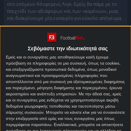
στο επόμενο Κόνφερενς Λιγκ. Εμείς θα πάμε με το
παιχνίδι των αδιάφορων και των «καμένων», μιας
και διακρίνουμε μία ευκαιρία για εύκολο απόγευμα.
Αντάλιασπορ –
Τράμπζονσπορ στοίχημα
Σεβόμαστε την ιδιωτικότητά σας
Η ομάδα από την Αττάλεια έσωσε τη χρονιά της
Εμείς και οι συνεργάτες μας αποθηκεύουμε και/ή έχουμε
πρόσβαση σε πληροφορίες σε μια συσκευή, όπως τα cookies,
αποφεύγοντας τους μπελάδες με τη μάχη του
και επεξεργαζόμαστε προσωπικά δεδομένα, όπως μοναδικοί
υποβιβασμού. Η εικόνα της ήταν αποκαρδιωτική
αναγνωριστικοί και προσαρμοσμένες πληροφορίες που
μακριά από το σπίτι της, έχοντας απολογισμό 2
αποστέλλονται από μια συσκευή για εξατομικευμένες διαφημίσεις
νίκες σε 18 παιχνίδια και 40 γκολ παθητικό. Συνάμα
και περιεχόμενο, μέτρηση διαφήμισης και περιεχομένου, έρευνα
η εντός έδρας εικόνας της, ήταν εξαιρετική, ούσα
ακροατηρίου και ανάπτυξη υπηρεσιών.
Με την άδειά σας, εμείς
από τις καλύτερες ομάδες της κατηγορίας,
και οι συνεργάτες μας ενδέχεται να χρησιμοποιήσουμε ακριβή
καταρρίπτοντας τα
προγνωστικά
.
δεδομένα γεωγραφικής τοποθεσίας και ταυτοποίησης μέσω
σάρωσης συσκευών. Μπορείτε να κάνετε κλικ για να συναινέσετε
Η Τράμπζονσπορ από την άλλη απογοήτευσε
στην επεξεργασία από εμάς και τους συνεργάτες μας όπως
οικτρά, παρά τις προσπάθειες που έγιναν,
περιγράφεται παραπάνω. Εναλλακτικά, μπορείτε να αποκτήσετε
πρόσβαση σε πιο λεπτομερείς πληροφορίες και να αλλάξετε τις