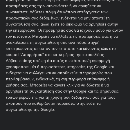
μεταγραφικά και μη από την αρχή και κατά τη
προτιμήσεις σας πριν συναινέσετε ή να αρνηθείτε να
διάρκεια της σεζόν. Το γεγονός πως έμεινε εκτός
συναινέσετε.
Λάβετε υπόψη ότι κάποια επεξεργασία των
Ευρώπης, αποτελεί πλήγμα για τον σύλλογο από την
προσωπικών σας δεδομένων ενδέχεται να μην απαιτεί τη
Τραπεζούντα, ενώ το μόνο που κρατάει είναι η
συγκατάθεσή σας, αλλά έχετε το δικαίωμα να αρνηθείτε αυτήν
πορεία μέχρι τον τελικό του κυπέλλου (ήττα από
την επεξεργασία. Οι προτιμήσεις σας θα ισχύουν μόνο για αυτόν
Γαλατά με 3-0). Όπως και η επερχόμενη αντίπαλο
τον ιστότοπο. Μπορείτε να αλλάξετε τις προτιμήσεις σας ή να
της, έτσι και εκείνη, πάθαινε τρικυμία όταν έφευγε
ανακαλέσετε τη συγκατάθεσή σας ανά πάσα στιγμή
επιστρέφοντας σε αυτόν τον ιστότοπο και κάνοντας κλικ στο
μακριά από την έδρα της.
κουμπί "Απορρήτου" στο κάτω μέρος της ιστοσελίδας.
Λάβετε επίσης υπόψη ότι αυτός ο ιστότοπος/η εφαρμογή
Είναι αδιάφορες, θέλουν να κλείσουν με νίκη τη
χρησιμοποιεί μία ή περισσότερες υπηρεσίες της Google και
χρονιά ενώ δεδομένα τα μεγάλα τους ονόματα είναι
ενδέχεται να συλλέγει και να αποθηκεύει πληροφορίες που
από τη μέση και μπροστά. Πρόταση μας το Over 2,5
περιλαμβάνουν, ενδεικτικά, τη συμπεριφορά επίσκεψης ή
σε απόδοση 1.67 στη
Fonbet
.
χρήσης σας. Μπορείτε να κάνετε κλικ για να δώσετε ή να
αρνηθείτε τη συγκατάθεσή σας στην Google και τις σημάνσεις
Σάμροκ Ρόβερς –
τρίτων μερών της για τη χρήση των δεδομένων σας για τους
σκοπούς που καθορίζονται παρακάτω στην ενότητα
Γκάλγουεϊ Γιουνάιτεντ
συγκατάθεσης της Google.
προγνωστικά