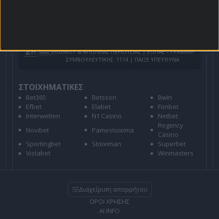
Για όλες τις
Προσφορές
: *Ισχύουν όροι και
προϋποθέσεις
21+ | ΑΡΜΟΔΙΟΣ ΡΥΘΜΙΣΤΗΣ ΕΕΕΠ | ΚΙΝΔΥΝΟΣ
ΕΘΙΣΜΟΥ & ΑΠΩΛΕΙΑΣ ΠΕΡΙΟΥΣΙΑΣ | ΕΟΠΑΕ – ΓΡΑΜΜΗ
ΣΥΜΒΟΥΛΕΥΤΙΚΗΣ: 1114 | ΠΑΙΞΕ ΥΠΕΥΘΥΝΑ
ΣΤΟΙΧΗΜΑΤΙΚΕΣ
Bet365
Betsson
Bwin
Efbet
Elabet
Fonbet
Interwetten
N1 Casino
Netbet
Regency
Novibet
Pamestoixima
Casino
Sportingbet
Stoiximan
Superbet
Vistabet
Winmasters
Διαχείριση απορρήτου
ΟΡΟΙ ΧΡΗΣΗΣ
AI INFO