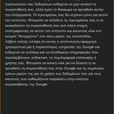
«πείραμα» στον πάγκο της.
προσωπικών σας δεδομένων ενδέχεται να μην απαιτεί τη
συγκατάθεσή σας, αλλά έχετε το δικαίωμα να αρνηθείτε αυτήν
Τρεις βασικοί παίκτες έφυγαν (μεταξύ αυτών και ο
την επεξεργασία. Οι προτιμήσεις σας θα ισχύουν μόνο για αυτόν
Αλντερβάιρελντ, ο οποίος αποσύρθηκε). Έκανε
τον ιστότοπο. Μπορείτε να αλλάξετε τις προτιμήσεις σας ή να
μεταγραφές αλλά όχι κάτι σπουδαίο, με την εικόνα
ανακαλέσετε τη συγκατάθεσή σας ανά πάσα στιγμή
πάντως στα φιλικά να αφήνει αισιόδοξα μηνύματα.
επιστρέφοντας σε αυτόν τον ιστότοπο και κάνοντας κλικ στο
κουμπί "Απορρήτου" στο κάτω μέρος της ιστοσελίδας.
Λάβετε επίσης υπόψη ότι αυτός ο ιστότοπος/η εφαρμογή
χρησιμοποιεί μία ή περισσότερες υπηρεσίες της Google και
ενδέχεται να συλλέγει και να αποθηκεύει πληροφορίες που
περιλαμβάνουν, ενδεικτικά, τη συμπεριφορά επίσκεψης ή
χρήσης σας. Μπορείτε να κάνετε κλικ για να δώσετε ή να
αρνηθείτε τη συγκατάθεσή σας στην Google και τις σημάνσεις
τρίτων μερών της για τη χρήση των δεδομένων σας για τους
σκοπούς που καθορίζονται παρακάτω στην ενότητα
συγκατάθεσης της Google.
Από την άλλη η Σεν Ζιλουάζ βρέθηκε στην κορυφή