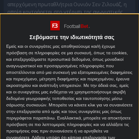
απερχόμενη πρωταθλήτρια Ουνιόν Σεν Ζιλουάζ, η
οποία κοντράρεται στο ντέρμπι της αγωνιστικής
στο
κουπόνι
, με την πρωτοπόρο της σεζόν 2022-
2023, Αντβέρπ.
Σεβόμαστε την ιδιωτικότητά σας
Και τις δύο ομάδες τις βρίσκει αλλαγμένες η έναρξη
της νέας σεζόν και θα λέγαμε αποδυναμωμένες,
Εμείς και οι συνεργάτες μας αποθηκεύουμε και/ή έχουμε
πρόσβαση σε πληροφορίες σε μια συσκευή, όπως τα cookies,
τουλάχιστον για την ώρα. Οι γηπεδούχοι εύχονται
και επεξεργαζόμαστε προσωπικά δεδομένα, όπως μοναδικοί
τουλάχιστον να έχουν βελτιωθεί προς το καλύτερο.
αναγνωριστικοί και προσαρμοσμένες πληροφορίες που
αποστέλλονται από μια συσκευή για εξατομικευμένες διαφημίσεις
Αντβέρπ – Σεν Ζιλουάζ
και περιεχόμενο, μέτρηση διαφήμισης και περιεχομένου, έρευνα
ακροατηρίου και ανάπτυξη υπηρεσιών.
Με την άδειά σας, εμείς
προγνωστικά
και οι συνεργάτες μας ενδέχεται να χρησιμοποιήσουμε ακριβή
δεδομένα γεωγραφικής τοποθεσίας και ταυτοποίησης μέσω
Η ομάδα από την Αμβέρσα τα έκανε μαντάρα την
σάρωσης συσκευών. Μπορείτε να κάνετε κλικ για να συναινέσετε
περσινή χρονιά και παρά το γεγονός πως έλαβε
στην επεξεργασία από εμάς και τους συνεργάτες μας όπως
μέρος στα πλέι οφ για τον πρωταθλητή, βολεύτηκε
περιγράφεται παραπάνω. Εναλλακτικά, μπορείτε να αποκτήσετε
με τον ρόλο του κομπάρσου. Έτσι, φέτος δεν θα
πρόσβαση σε πιο λεπτομερείς πληροφορίες και να αλλάξετε τις
προτιμήσεις σας πριν συναινέσετε ή να αρνηθείτε να
παίξει Ευρώπη και εκκινεί ακόμα μία σεζόν με
συναινέσετε.
Λάβετε υπόψη ότι κάποια επεξεργασία των