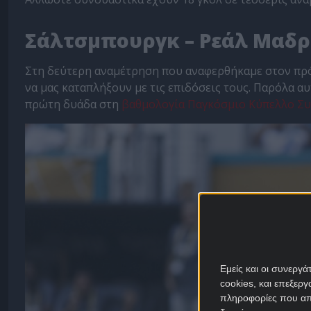
Σάλτσμπουργκ – Ρεάλ Μαδρ
Στη δεύτερη αναμέτρηση που αναφερθήκαμε στον πρό
να μας καταπλήξουν με τις επιδόσεις τους. Παρόλα αυ
πρώτη δυάδα στη
βαθμολογία Παγκόσμιο Κύπελλο Σ
Εμείς και οι συνεργ
cookies, και επεξε
πληροφορίες που απο