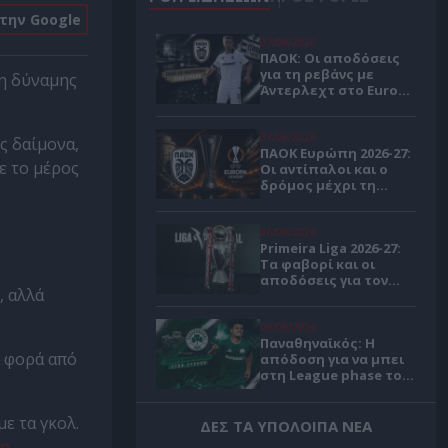
στην Google
07/08/2026
ΠΑΟΚ: Οι αποδόσεις
για τη ρεβάνς με
ξη δύναμης
Άντερλεχτ στο Europa
League
07/08/2026
ς δαίμονα,
ΠΑΟΚ Ευρώπη 2026-27:
ε το μέρος
Οι αντίπαλοι και ο
δρόμος μέχρι τη
League Phase
06/08/2026
Primeira Liga 2026-27:
Τα φαβορί και οι
αποδόσεις για τον
, αλλά
πρωταθλητή
Πορτογαλίας 🏆
06/08/2026
Παναθηναϊκός: Η
α φορά από
απόδοση για να μπει
στη League phase του
Κόνφερενς Λιγκ 🍀
ε τα γκολ.
06/08/2026
ΔΕΣ ΤΑ ΥΠΟΛΟΙΠΑ ΝΕΑ
Παναθηναϊκός
an
.