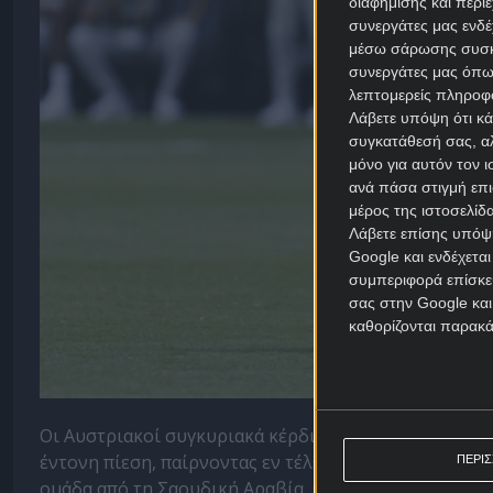
διαφήμισης και περι
συνεργάτες μας ενδέ
μέσω σάρωσης συσκευ
συνεργάτες μας όπω
λεπτομερείς πληροφορ
Λάβετε υπόψη ότι κά
συγκατάθεσή σας, αλ
μόνο για αυτόν τον 
ανά πάσα στιγμή επι
μέρος της ιστοσελίδα
Λάβετε επίσης υπόψη
Google και ενδέχετα
συμπεριφορά επίσκεψ
σας στην Google και
καθορίζονται παρακ
Οι Αυστριακοί συγκυριακά κέρδισαν την Πατσούκα, εν
έντονη πίεση, παίρνοντας εν τέλει τον βαθμό (0-0).. Α
ΠΕΡΙ
ομάδα από τη Σαουδική Αραβία, ενώ λύγισε την Πατσού