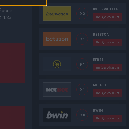
INTERWETTEN
βάσεις,
9.2
 1.83.
Παίξε νόμιμα
BETSSON
9.1
Παίξε νόμιμα
EFBET
9.1
Παίξε νόμιμα
NETBET
9.1
Παίξε νόμιμα
BWIN
9.0
Παίξε νόμιμα