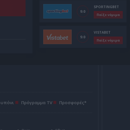
SPORTINGBET
9.0
Παίξε νόμιμα
VISTABET
9.0
Παίξε νόμιμα
ουπόνι
Πρόγραμμα TV
Προσφορές*