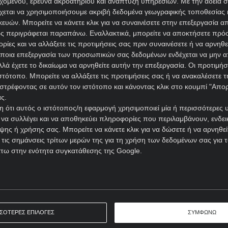
εχομένου, έρευνα ακροατηρίου και ανάπτυξη υπηρεσιών.
Με την άδειά σα
χεται να χρησιμοποιήσουμε ακριβή δεδομένα γεωγραφικής τοποθεσίας 
ών. Μπορείτε να κάνετε κλικ για να συναινέσετε στην επεξεργασία απ
ς περιγράφεται παραπάνω. Εναλλακτικά, μπορείτε να αποκτήσετε πρό
ίες και να αλλάξετε τις προτιμήσεις σας πριν συναινέσετε ή να αρνηθεί
ποια επεξεργασία των προσωπικών σας δεδομένων ενδέχεται να μην απ
λά έχετε το δικαίωμα να αρνηθείτε αυτήν την επεξεργασία. Οι προτιμήσ
ιστότοπο. Μπορείτε να αλλάξετε τις προτιμήσεις σας ή να ανακαλέσετε
στρέφοντας σε αυτόν τον ιστότοπο και κάνοντας κλικ στο κουμπί "Απ
ς.
 ότι αυτός ο ιστότοπος/η εφαρμογή χρησιμοποιεί μία ή περισσότερες 
ι να συλλέγει και να αποθηκεύει πληροφορίες που περιλαμβάνουν, ενδεικ
ης ή χρήσης σας. Μπορείτε να κάνετε κλικ για να δώσετε ή να αρνηθε
 τις σημάνσεις τρίτων μερών της για τη χρήση των δεδομένων σας για
άτω στην ενότητα συγκατάθεσης της Google.
ώ κόντρα στην Αλ Χιλάλ, είχαν τις στιγμές τους, όμως δέχ
πό την άλλη η Ρεάλ έπαιξε για 30 λεπτά στην ισοπαλία (1-1) 
ΣΣΟΤΕΡΕΣ ΕΠΙΛΟΓΕΣ
ΣΥΜΦΩΝΩ
κα (3-1) παίζοντας με παίκτη λιγότερο, από το 7ο λεπτό.