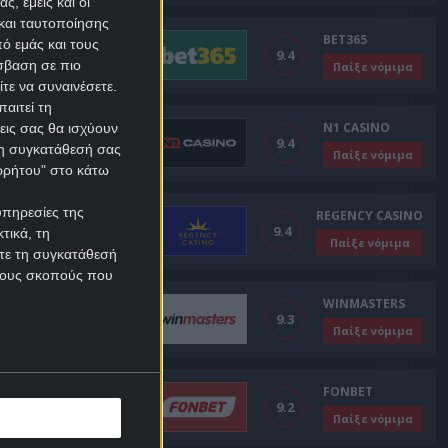
ς, εμείς και οι
και ταυτοποίησης
BET365
ό εμάς και τους
9.4
σβαση σε πιο
Παίξε νόμιμα
τε να συναινέσετε.
αιτεί τη
N1 CASINO
εις σας θα ισχύουν
9.4
 τη συγκατάθεσή σας
Παίξε νόμιμα
ορρήτου" στο κάτω
υπηρεσίες της
REGENCY CASINO
9.4
τικά, τη
Παίξε νόμιμα
ίτε τη συγκατάθεσή
 τους σκοπούς που
WINMASTERS
9.3
Παίξε νόμιμα
FONBET
θηκαν και
9.2
με την
Παίξε νόμιμα