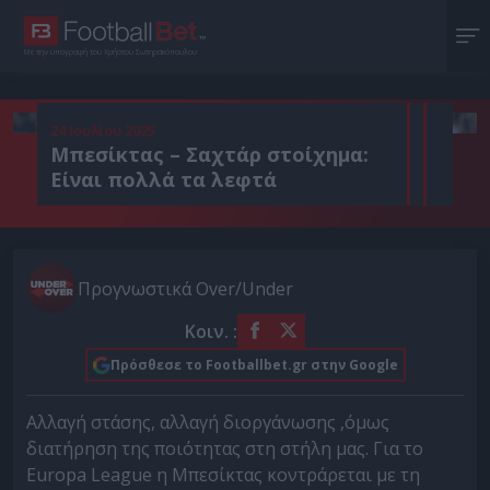
Με την υπογραφή του Χρήστου Σωτηρακόπουλου
None
24 Ιουλίου 2025
Μπεσίκτας – Σαχτάρ στοίχημα:
Είναι πολλά τα λεφτά
Προγνωστικά Over/Under
Κοιν. :
Πρόσθεσε το Footballbet.gr στην Google
Αλλαγή στάσης, αλλαγή διοργάνωσης ,όμως
διατήρηση της ποιότητας στη στήλη μας. Για το
Europa League η Μπεσίκτας κοντράρεται με τη