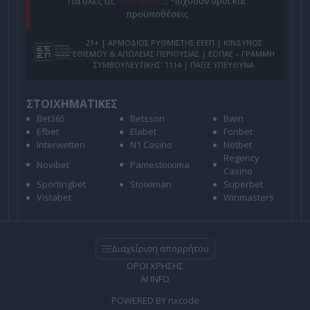
Για όλες τις
Προσφορές
: *Ισχύουν όροι και
προϋποθέσεις
21+ | ΑΡΜΟΔΙΟΣ ΡΥΘΜΙΣΤΗΣ ΕΕΕΠ | ΚΙΝΔΥΝΟΣ
ΕΘΙΣΜΟΥ & ΑΠΩΛΕΙΑΣ ΠΕΡΙΟΥΣΙΑΣ | ΕΟΠΑΕ – ΓΡΑΜΜΗ
ΣΥΜΒΟΥΛΕΥΤΙΚΗΣ: 1114 | ΠΑΙΞΕ ΥΠΕΥΘΥΝΑ
ΣΤΟΙΧΗΜΑΤΙΚΕΣ
Bet365
Betsson
Bwin
Efbet
Elabet
Fonbet
Interwetten
N1 Casino
Netbet
Regency
Novibet
Pamestoixima
Casino
Sportingbet
Stoiximan
Superbet
Vistabet
Winmasters
Διαχείριση απορρήτου
ΟΡΟΙ ΧΡΗΣΗΣ
AI INFO
POWERED BY
nxcode