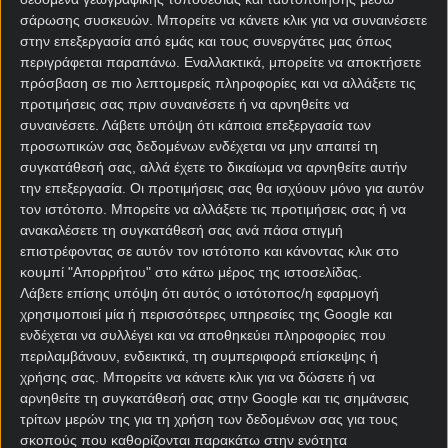
είναι, ενώ άλλωστε εντός έδρας μοιάζει
σάρωσης συσκευών. Μπορείτε να κάνετε κλικ για να συναινέσετε
ασταμάτητη.
στην επεξεργασία από εμάς και τους συνεργάτες μας όπως
περιγράφεται παραπάνω. Εναλλακτικά, μπορείτε να αποκτήσετε
Για την ακρίβεια οι Γερμανοί μετρούν 10
πρόσβαση σε πιο λεπτομερείς πληροφορίες και να αλλάξετε τις
διαδοχικές εντός έδρας νίκες, έχοντας διατηρήσει
προτιμήσεις σας πριν συναινέσετε ή να αρνηθείτε να
το «μηδέν» στις επτά εξ αυτών! Με γνώμονα λοιπόν
συναινέσετε.
Λάβετε υπόψη ότι κάποια επεξεργασία των
τη δυναμική που αποκτά η Φράιμπουργκ μπροστά
προσωπικών σας δεδομένων ενδέχεται να μην απαιτεί τη
στο κοινό της, θα πάω στον άσο.
συγκατάθεσή σας, αλλά έχετε το δικαίωμα να αρνηθείτε αυτήν
την επεξεργασία. Οι προτιμήσεις σας θα ισχύουν μόνο για αυτόν
τον ιστότοπο. Μπορείτε να αλλάξετε τις προτιμήσεις σας ή να
Κρίσταλ Πάλας – Σαχτάρ
ανακαλέσετε τη συγκατάθεσή σας ανά πάσα στιγμή
προγνωστικά
επιστρέφοντας σε αυτόν τον ιστότοπο και κάνοντας κλικ στο
κουμπί "Απορρήτου" στο κάτω μέρος της ιστοσελίδας.
Λάβετε επίσης υπόψη ότι αυτός ο ιστότοπος/η εφαρμογή
Πάμε και στο Κόνφερενς Λιγκ, όπου θεωρητικά η
χρησιμοποιεί μία ή περισσότερες υπηρεσίες της Google και
Κρίσταλ Πάλας βρίσκεται με το 1,5 πόδι στον
ενδέχεται να συλλέγει και να αποθηκεύει πληροφορίες που
τελικό. Οι «αετοί» ήταν κυνικοί στο πρώτο παιχνίδι
περιλαμβάνουν, ενδεικτικά, τη συμπεριφορά επίσκεψης ή
κόντρα στη Σαχτάρ, αφού εκμεταλλεύτηκαν στο
χρήσης σας. Μπορείτε να κάνετε κλικ για να δώσετε ή να
έπακρο τις ευκαιρίες που δημιούργησαν και
αρνηθείτε τη συγκατάθεσή σας στην Google και τις σημάνσεις
επικράτησαν 3-1.
τρίτων μερών της για τη χρήση των δεδομένων σας για τους
σκοπούς που καθορίζονται παρακάτω στην ενότητα