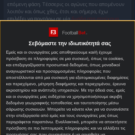
επόμενη φάση. Τέσσερις οι αγώνες που απομένουν
λοιπόν και όπως χθες, έτσι και σήμερα, έχω
επιλέξει να ποντάρω σε μία
δυάδα στο στοίχημα
.
Αταλάντα – Ντόρτμουντ
προγνωστικά
Σεβόμαστε την ιδιωτικότητά σας
Εμείς και οι συνεργάτες μας αποθηκεύουμε και/ή έχουμε
Η δράση ξεκινά στις 19:45 ώρα Ελλάδας, με την
πρόσβαση σε πληροφορίες σε μια συσκευή, όπως τα cookies,
και επεξεργαζόμαστε προσωπικά δεδομένα, όπως μοναδικοί
αναμέτρηση Αταλάντα – Ντόρτμουντ. Οι Βεστφαλοί
αναγνωριστικοί και προσαρμοσμένες πληροφορίες που
έχουν αποκτήσει ισχυρό προβάδισμα μετά το 2-0
αποστέλλονται από μια συσκευή για εξατομικευμένες διαφημίσεις
του πρώτου αγώνα, κάτι που σημαίνει ότι ακόμη και
και περιεχόμενο, μέτρηση διαφήμισης και περιεχομένου, έρευνα
με ήττα διαφοράς ενός γκολ θα προκριθούν.
ακροατηρίου και ανάπτυξη υπηρεσιών.
Με την άδειά σας, εμείς
και οι συνεργάτες μας ενδέχεται να χρησιμοποιήσουμε ακριβή
Δύσκολη η δουλειά λοιπόν για την Αταλάντα, η
δεδομένα γεωγραφικής τοποθεσίας και ταυτοποίησης μέσω
οποία βέβαια βρίσκεται σε καλό φεγγάρι. Για την
σάρωσης συσκευών. Μπορείτε να κάνετε κλικ για να συναινέσετε
ακρίβεια, η ήττα στο Σίγκναλ Ιντούνα Παρκ είναι η
στην επεξεργασία από εμάς και τους συνεργάτες μας όπως
μοναδική για την Ντέα στα έξι τελευταία ματς, ενώ
περιγράφεται παραπάνω. Εναλλακτικά, μπορείτε να αποκτήσετε
παράλληλα μετρά τέσσερις διαδοχικές εντός έδρας
πρόσβαση σε πιο λεπτομερείς πληροφορίες και να αλλάξετε τις
προτιμήσεις σας πριν συναινέσετε ή να αρνηθείτε να