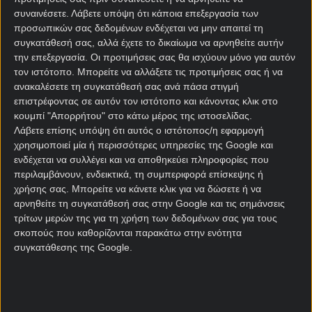
νίκες.
συναινέσετε.
Λάβετε υπόψη ότι κάποια επεξεργασία των
προσωπικών σας δεδομένων ενδέχεται να μην απαιτεί τη
Με τη δύναμη της έδρας η Αταλάντα θα σκοράρει,
συγκατάθεσή σας, αλλά έχετε το δικαίωμα να αρνηθείτε αυτήν
όμως την ίδια στιγμή λόγω των ρίσκων που θα
την επεξεργασία. Οι προτιμήσεις σας θα ισχύουν μόνο για αυτόν
χρειαστεί να πάρει, η Ντόρτμουντ θα βρει χώρους
τον ιστότοπο. Μπορείτε να αλλάξετε τις προτιμήσεις σας ή να
στην αντεπίθεση και μπορεί κι εκείνη να βρει
ανακαλέσετε τη συγκατάθεσή σας ανά πάσα στιγμή
δίχτυα.
επιστρέφοντας σε αυτόν τον ιστότοπο και κάνοντας κλικ στο
κουμπί "Απορρήτου" στο κάτω μέρος της ιστοσελίδας.
Να σημειώσω κιόλας ότι η μοναδική ομάδα που δεν
Λάβετε επίσης υπόψη ότι αυτός ο ιστότοπος/η εφαρμογή
πέτυχε γκολ στο Μπέργκαμο σε αγώνα Τσάμπιονς
χρησιμοποιεί μία ή περισσότερες υπηρεσίες της Google και
Λιγκ φέτος ήταν η Σλάβια Πράγας. Το Goal/Goal
ενδέχεται να συλλέγει και να αποθηκεύει πληροφορίες που
κινείται σε ικανοποιητική τιμή στις
στοιχηματικές
περιλαμβάνουν, ενδεικτικά, τη συμπεριφορά επίσκεψης ή
χρήσης σας. Μπορείτε να κάνετε κλικ για να δώσετε ή να
εταιρίες
και πιστεύω πως σε αντίθεση με το πρώτο
αρνηθείτε τη συγκατάθεσή σας στην Google και τις σημάνσεις
ματς, απόψε θα επιβεβαιωθεί.
τρίτων μερών της για τη χρήση των δεδομένων σας για τους
σκοπούς που καθορίζονται παρακάτω στην ενότητα
Γιουβέντους –
συγκατάθεσης της Google.
Γαλατασαράι στοίχημα
Για τη δεύτερη επιλογή της ημέρας δεν θα πάμε