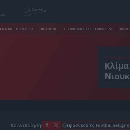
λου
Ι ΝΑ ΠΑΙΞΩ ΣΗΜΕΡΑ
ΚΟΥΠΟΝΙ
ΣΤΟΙΧΗΜΑΤΙΚΕΣ ΕΤΑΙΡΙΕΣ
ΠΡΟΣ
16 Οκτωβρίου
Κλίμα
Νιουκ
Κοινοποίηση:
Πρόσθεσε το Footballbet.gr 