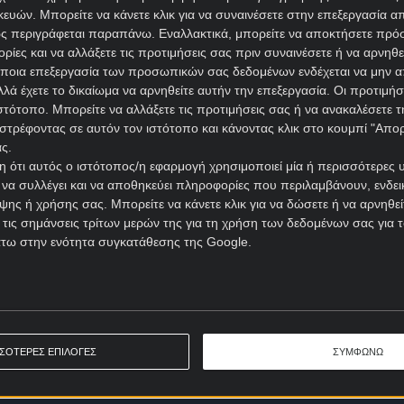
ών. Μπορείτε να κάνετε κλικ για να συναινέσετε στην επεξεργασία απ
ς περιγράφεται παραπάνω. Εναλλακτικά, μπορείτε να αποκτήσετε πρό
ίες και να αλλάξετε τις προτιμήσεις σας πριν συναινέσετε ή να αρνηθεί
ποια επεξεργασία των προσωπικών σας δεδομένων ενδέχεται να μην απ
λά έχετε το δικαίωμα να αρνηθείτε αυτήν την επεξεργασία. Οι προτιμήσ
ιστότοπο. Μπορείτε να αλλάξετε τις προτιμήσεις σας ή να ανακαλέσετε
στρέφοντας σε αυτόν τον ιστότοπο και κάνοντας κλικ στο κουμπί "Απ
ς.
 ότι αυτός ο ιστότοπος/η εφαρμογή χρησιμοποιεί μία ή περισσότερες 
ι να συλλέγει και να αποθηκεύει πληροφορίες που περιλαμβάνουν, ενδεικ
ης ή χρήσης σας. Μπορείτε να κάνετε κλικ για να δώσετε ή να αρνηθε
 τις σημάνσεις τρίτων μερών της για τη χρήση των δεδομένων σας για
άτω στην ενότητα συγκατάθεσης της Google.
ΣΣΟΤΕΡΕΣ ΕΠΙΛΟΓΕΣ
ΣΥΜΦΩΝΩ