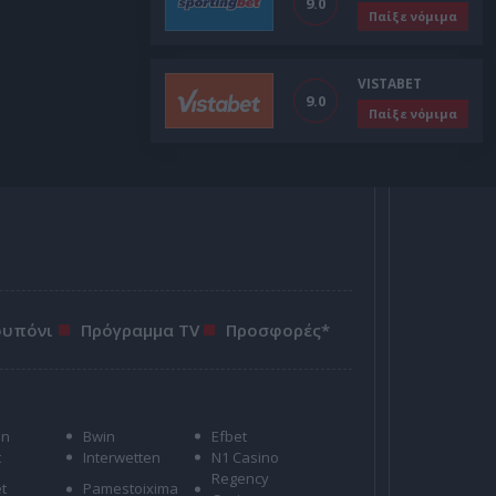
9.0
Παίξε νόμιμα
VISTABET
9.0
Παίξε νόμιμα
ουπόνι
Πρόγραμμα TV
Προσφορές*
on
Bwin
Efbet
t
Interwetten
N1 Casino
Regency
t
Pamestoixima