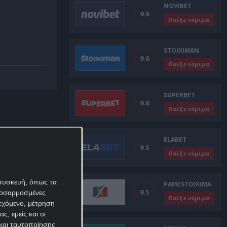
αγώνων ελληνικών
NOVIBET
ομάδων με
9.6
Μουνουέρα
Παίξε νόμιμα
STOIXIMAN
9.6
Παίξε νόμιμα
SUPERBET
9.6
Παίξε νόμιμα
ELABET
9.5
Παίξε νόμιμα
 συσκευή, όπως τα
PAMESTOIXIMA
9.5
προσαρμοσμένες
Παίξε νόμιμα
ιεχόμενο, μέτρηση
ς, εμείς και οι
και ταυτοποίησης