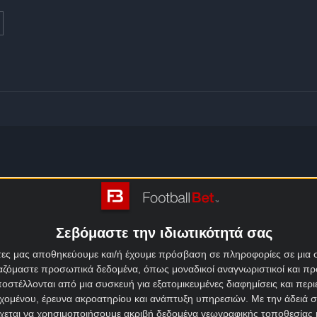
Σεβόμαστε την ιδιωτικότητά σας
άτες μας αποθηκεύουμε και/ή έχουμε πρόσβαση σε πληροφορίες σε μια
ργαζόμαστε προσωπικά δεδομένα, όπως μοναδικοί αναγνωριστικοί και 
στέλλονται από μια συσκευή για εξατομικευμένες διαφημίσεις και περ
εχομένου, έρευνα ακροατηρίου και ανάπτυξη υπηρεσιών.
Με την άδειά σα
χεται να χρησιμοποιήσουμε ακριβή δεδομένα γεωγραφικής τοποθεσίας 