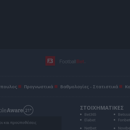
όπουλος
Προγνωστικά
Βαθμολογίες - Στατιστικά
Κ
ΣΤΟΙΧΗΜΑΤΙΚΕΣ
Bet365
Betss
Elabet
Fonbe
ροι και προϋποθέσεις
Netbet
Novibe