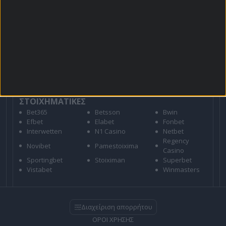
Για όλες τις
Προσφορές
: *Ισχύουν όροι και
προϋποθέσεις
21+ | ΑΡΜΟΔΙΟΣ ΡΥΘΜΙΣΤΗΣ ΕΕΕΠ | ΚΙΝΔΥΝΟΣ
ΕΘΙΣΜΟΥ & ΑΠΩΛΕΙΑΣ ΠΕΡΙΟΥΣΙΑΣ | ΕΟΠΑΕ – ΓΡΑΜΜΗ
ΣΥΜΒΟΥΛΕΥΤΙΚΗΣ: 1114 | ΠΑΙΞΕ ΥΠΕΥΘΥΝΑ
ΣΤΟΙΧΗΜΑΤΙΚΕΣ
Bet365
Betsson
Bwin
Efbet
Elabet
Fonbet
Interwetten
N1 Casino
Netbet
Regency
Novibet
Pamestoixima
Casino
Sportingbet
Stoiximan
Superbet
Vistabet
Winmasters
Διαχείριση απορρήτου
ΟΡΟΙ ΧΡΗΣΗΣ