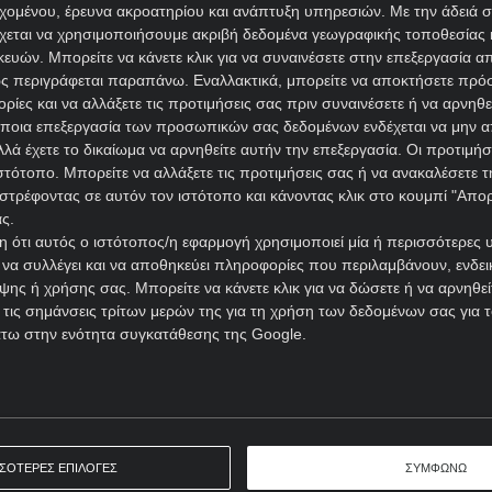
εχομένου, έρευνα ακροατηρίου και ανάπτυξη υπηρεσιών.
Με την άδειά σα
Ώρα έναρξης: 16:00
Πρέμιερ Λιγκ
χεται να χρησιμοποιήσουμε ακριβή δεδομένα γεωγραφικής τοποθεσίας 
ΕΚΤΙΜΗΣΗ: 1
ών. Μπορείτε να κάνετε κλικ για να συναινέσετε στην επεξεργασία απ
Απόδοση: 1.70
ς περιγράφεται παραπάνω. Εναλλακτικά, μπορείτε να αποκτήσετε πρό
Παίξε νόμιμα
ίες και να αλλάξετε τις προτιμήσεις σας πριν συναινέσετε ή να αρνηθεί
ποια επεξεργασία των προσωπικών σας δεδομένων ενδέχεται να μην απ
λά έχετε το δικαίωμα να αρνηθείτε αυτήν την επεξεργασία. Οι προτιμήσ
 ΛΙΒΕΡΠΟΥΛ ΠΡΟΓΝΩΣΤΙΚΑ
ιστότοπο. Μπορείτε να αλλάξετε τις προτιμήσεις σας ή να ανακαλέσετε
στρέφοντας σε αυτόν τον ιστότοπο και κάνοντας κλικ στο κουμπί "Απ
ς.
 ότι αυτός ο ιστότοπος/η εφαρμογή χρησιμοποιεί μία ή περισσότερες 
Ώρα έναρξης: 17:30
Πρέμιερ Λιγκ
ι να συλλέγει και να αποθηκεύει πληροφορίες που περιλαμβάνουν, ενδεικ
ΕΚΤΙΜΗΣΗ: 2-3 γκολ
ης ή χρήσης σας. Μπορείτε να κάνετε κλικ για να δώσετε ή να αρνηθε
 τις σημάνσεις τρίτων μερών της για τη χρήση των δεδομένων σας για
Απόδοση: 2.15
Παίξε νόμιμα
άτω στην ενότητα συγκατάθεσης της Google.
ΣΣΟΤΕΡΕΣ ΕΠΙΛΟΓΕΣ
ΣΥΜΦΩΝΩ