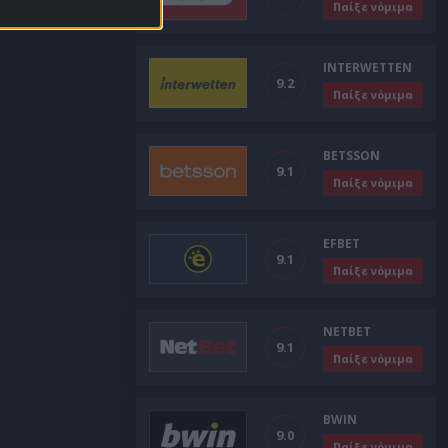
Παίξε νόμιμα
INTERWETTEN
9.2
Παίξε νόμιμα
BETSSON
9.1
Παίξε νόμιμα
EFBET
9.1
Παίξε νόμιμα
NETBET
9.1
Παίξε νόμιμα
BWIN
9.0
Παίξε νόμιμα