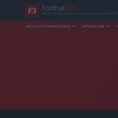
Με την υπογραφή του Χρήστου Σωτηρακόπου
ΧΡΗΣΤΟΣ ΣΩΤΗΡΑΚΟΠΟΥΛΟΣ
ΠΡΟΓΝΩΣΤΙΚΑ
Τ