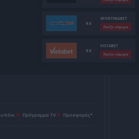
SPORTINGBET
9.0
Παίξε νόμιμα
VISTABET
9.0
Παίξε νόμιμα
ουπόνι
Πρόγραμμα TV
Προσφορές*