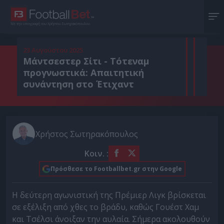
Με την υπογραφή του Χρήστου Σωτηρακόπουλου
23 Αυγούστου 2025
Μάντσεστερ Σίτι - Τότεναμ
προγνωστικά: Απαιτητική
συνάντηση στο Έτιχαντ
Χρήστος Σωτηρακόπουλος
Κοιν. :
Πρόσθεσε το Footballbet.gr στην Google
Η δεύτερη αγωνιστική της Πρέμιερ Λιγκ βρίσκεται
σε εξέλιξη από χθες το βράδυ, καθώς Γουέστ Χαμ
και Τσέλσι άνοιξαν την αυλαία. Σήμερα ακολουθούν