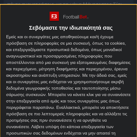
πέντε αναμετρήσεις, με τη μάχη Μάντσεστερ Σίτι –
Τότεναμ φυσικά να ξεχωρίζει στο
κουπόνι
στοιχήματος
.
Σεβόμαστε την ιδιωτικότητά σας
Μάντσεστερ Σίτι – Τότεναμ
Εμείς και οι συνεργάτες μας αποθηκεύουμε και/ή έχουμε
πρόσβαση σε πληροφορίες σε μια συσκευή, όπως τα cookies,
στοίχημα
και επεξεργαζόμαστε προσωπικά δεδομένα, όπως μοναδικοί
αναγνωριστικοί και προσαρμοσμένες πληροφορίες που
Τόσο η Σίτι, όσο και η Τότεναμ μπήκαν με το δεξί
αποστέλλονται από μια συσκευή για εξατομικευμένες διαφημίσεις
στη νέα σεζόν και μάλιστα πανηγύρισαν άνετες
και περιεχόμενο, μέτρηση διαφήμισης και περιεχομένου, έρευνα
νίκες στην πρεμιέρα. Η ομάδα του Πεπ Γκουαρδιόλα
ακροατηρίου και ανάπτυξη υπηρεσιών.
Με την άδειά σας, εμείς
πέρασε σαν σίφουνας από το «Μολινό», καθώς
και οι συνεργάτες μας ενδέχεται να χρησιμοποιήσουμε ακριβή
δεδομένα γεωγραφικής τοποθεσίας και ταυτοποίησης μέσω
συνέτριψε τη Γουλβς με σκορ 4-0.
σάρωσης συσκευών. Μπορείτε να κάνετε κλικ για να συναινέσετε
Σχεδόν σε ίδια επίπεδα έφτασε το σκορ στο
στην επεξεργασία από εμάς και τους συνεργάτες μας όπως
περιγράφεται παραπάνω. Εναλλακτικά, μπορείτε να αποκτήσετε
Τότεναμ – Μπέρνλι, με τους Σπερς να κερδίζουν 3-0
πρόσβαση σε πιο λεπτομερείς πληροφορίες και να αλλάξετε τις
στο επίσημο ντεμπούτο του Τόμας Φρανκ στον
προτιμήσεις σας πριν συναινέσετε ή να αρνηθείτε να
πάγκο. Τώρα βέβαια το επίπεδο δυσκολίας
συναινέσετε.
Λάβετε υπόψη ότι κάποια επεξεργασία των
ανεβαίνει και για τους δύο αντιπάλους, αφού το
προσωπικών σας δεδομένων ενδέχεται να μην απαιτεί τη