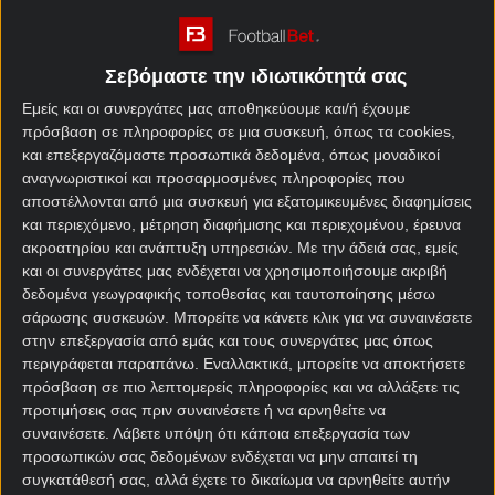
Τα «Τρία Λιοντάρια» ξεκινούν την πορεία τους στο
Μουντιάλ απέναντι στην Κροατία και, όπως
Σεβόμαστε την ιδιωτικότητά σας
συμβαίνει σχεδόν πάντα σε αυτές τις περιπτώσεις,
Εμείς και οι συνεργάτες μας αποθηκεύουμε και/ή έχουμε
το βάρος των προσδοκιών είναι τεράστιο. Οι Άγγλοι
πρόσβαση σε πληροφορίες σε μια συσκευή, όπως τα cookies,
διαθέτουν ποιότητα, βάθος στο ρόστερ και
και επεξεργαζόμαστε προσωπικά δεδομένα, όπως μοναδικοί
ποδοσφαιριστές που αγωνίζονται στο κορυφαίο
αναγνωριστικοί και προσαρμοσμένες πληροφορίες που
επίπεδο, όμως εξακολουθώ να έχω τις ίδιες
αποστέλλονται από μια συσκευή για εξατομικευμένες διαφημίσεις
επιφυλάξεις που εκφράζω εδώ και μήνες για το κατά
και περιεχόμενο, μέτρηση διαφήμισης και περιεχομένου, έρευνα
πόσο μπορούν να φτάσουν μέχρι το τέλος της
ακροατηρίου και ανάπτυξη υπηρεσιών.
Με την άδειά σας, εμείς
διαδρομής.
και οι συνεργάτες μας ενδέχεται να χρησιμοποιήσουμε ακριβή
δεδομένα γεωγραφικής τοποθεσίας και ταυτοποίησης μέσω
Η ομάδα του Τόμας Τούχελ μπαίνει τελευταία
σάρωσης συσκευών. Μπορείτε να κάνετε κλικ για να συναινέσετε
στην επεξεργασία από εμάς και τους συνεργάτες μας όπως
χρονικά στη διοργάνωση, έχοντας παρακολουθήσει
περιγράφεται παραπάνω. Εναλλακτικά, μπορείτε να αποκτήσετε
όλους τους υπόλοιπους να αγωνίζονται. Κάποιοι
πρόσβαση σε πιο λεπτομερείς πληροφορίες και να αλλάξετε τις
θεωρούν πως αυτό αποτελεί πλεονέκτημα, εγώ δεν
προτιμήσεις σας πριν συναινέσετε ή να αρνηθείτε να
είμαι τόσο βέβαιος. Όταν όλοι οι άλλοι έχουν ήδη
συναινέσετε.
Λάβετε υπόψη ότι κάποια επεξεργασία των
μπει στον ρυθμό του τουρνουά, η αναμονή πολλές
προσωπικών σας δεδομένων ενδέχεται να μην απαιτεί τη
φορές δημιουργεί επιπλέον πίεση και άγχος στην
συγκατάθεσή σας, αλλά έχετε το δικαίωμα να αρνηθείτε αυτήν