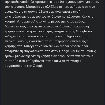
πρεμιέρα.
την επεξεργασία. Οι προτιμήσεις σας θα ισχύουν μόνο για αυτόν
τον ιστότοπο. Μπορείτε να αλλάξετε τις προτιμήσεις σας ή να
ανακαλέσετε τη συγκατάθεσή σας ανά πάσα στιγμή
Αγγλία – Κροατία
επιστρέφοντας σε αυτόν τον ιστότοπο και κάνοντας κλικ στο
προγνωστικά
κουμπί "Απορρήτου" στο κάτω μέρος της ιστοσελίδας.
Λάβετε επίσης υπόψη ότι αυτός ο ιστότοπος/η εφαρμογή
χρησιμοποιεί μία ή περισσότερες υπηρεσίες της Google και
Από την άλλη πλευρά, η
Κροατία
μπορεί να μην
ενδέχεται να συλλέγει και να αποθηκεύει πληροφορίες που
διαθέτει πλέον τη λάμψη προηγούμενων ετών,
περιλαμβάνουν, ενδεικτικά, τη συμπεριφορά επίσκεψης ή
όμως παραμένει μία ομάδα που ξέρει να
χρήσης σας. Μπορείτε να κάνετε κλικ για να δώσετε ή να
διαχειρίζεται τέτοιου είδους παιχνίδια. Έχει
αρνηθείτε τη συγκατάθεσή σας στην Google και τις σημάνσεις
εμπειρία, αγωνιστική πειθαρχία και την ικανότητα
τρίτων μερών της για τη χρήση των δεδομένων σας για τους
να κρατά τα ματς σε ισορροπία, ειδικά απέναντι σε
σκοπούς που καθορίζονται παρακάτω στην ενότητα
συγκατάθεσης της Google.
αντιπάλους που θεωρούνται φαβορί.
Δεν περιμένω μία αναμέτρηση που θα ανοίξει από
νωρίς. Η
Αγγλία
θα προσπαθήσει να επιβάλλει τον
ρυθμό της, αλλά δύσκολα θα πάρει αλόγιστα ρίσκα.
Αντίστοιχα, οι Κροάτες θα επιδιώξουν να
χαμηλώσουν το τέμπο και να οδηγήσουν το
παιχνίδι στις λεπτομέρειες.