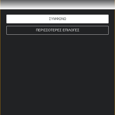
Απόδοση: 2.00
Παίξε νόμιμα
ΣΥΜΦΩΝΩ
ΣΤΟΙΧΗΜΑΤΙΚΕΣ ΠΡΟΣΦΟΡΕΣ *
ΠΕΡΙΣΣΟΤΕΡΕΣ ΕΠΙΛΟΓΕΣ
Αρχική Σελίδα
Χρήστος Σωτηρακόπουλος
Προγνωστικά
Βαθμολογίες - Στατιστικά
Κουπόνι
Πρόγραμμα TV
Προσφορές*