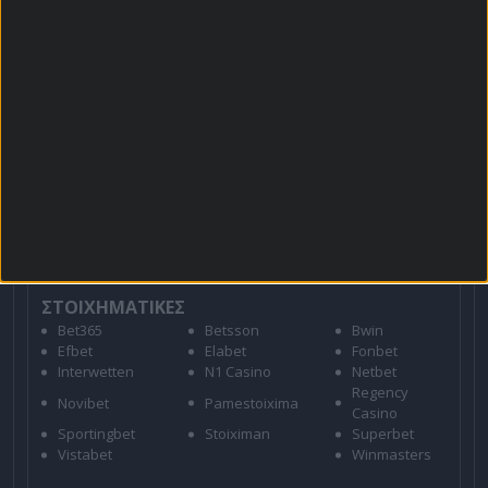
Για όλες τις
Προσφορές
: *Ισχύουν όροι και
προϋποθέσεις
21+ | ΑΡΜΟΔΙΟΣ ΡΥΘΜΙΣΤΗΣ ΕΕΕΠ | ΚΙΝΔΥΝΟΣ
ΕΘΙΣΜΟΥ & ΑΠΩΛΕΙΑΣ ΠΕΡΙΟΥΣΙΑΣ | ΕΟΠΑΕ – ΓΡΑΜΜΗ
ΣΥΜΒΟΥΛΕΥΤΙΚΗΣ: 1114 | ΠΑΙΞΕ ΥΠΕΥΘΥΝΑ
ΣΤΟΙΧΗΜΑΤΙΚΕΣ
Bet365
Betsson
Bwin
Efbet
Elabet
Fonbet
Interwetten
N1 Casino
Netbet
Regency
Novibet
Pamestoixima
Casino
Sportingbet
Stoiximan
Superbet
Vistabet
Winmasters