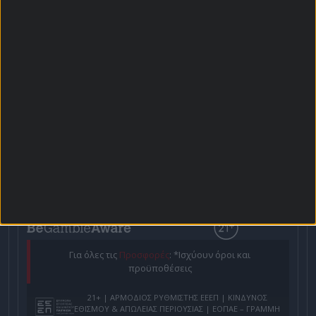
Αρχική Σελίδα
Χρήστος Σωτηρακόπουλος
Προγνωστικά
Βαθμολογίες - Στατιστικά
Κουπόνι
Πρόγραμμα TV
Προσφορές*
Για όλες τις
Προσφορές
: *Ισχύουν όροι και
προϋποθέσεις
21+ | ΑΡΜΟΔΙΟΣ ΡΥΘΜΙΣΤΗΣ ΕΕΕΠ | ΚΙΝΔΥΝΟΣ
ΕΘΙΣΜΟΥ & ΑΠΩΛΕΙΑΣ ΠΕΡΙΟΥΣΙΑΣ | ΕΟΠΑΕ – ΓΡΑΜΜΗ