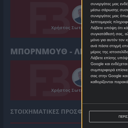
συνεργάτες μας ενδέ
μέσω σάρωσης συσκευ
συνεργάτες μας όπω
λεπτομερείς πληροφορ
Χρήστος Σωτηρακόπουλος
Λάβετε υπόψη ότι κά
συγκατάθεσή σας, αλ
μόνο για αυτόν τον 
ανά πάσα στιγμή επι
ΜΠΟΡΝΜΟΥΘ - ΛΙΝΤΣ ΠΡΟΓ
μέρος της ιστοσελίδα
Λάβετε επίσης υπόψη
Google και ενδέχετα
συμπεριφορά επίσκεψ
σας στην Google και
καθορίζονται παρακ
Χρήστος Σωτηρακόπουλος
ΣΤΟΙΧΗΜΑΤΙΚΕΣ ΠΡΟΣΦΟΡΕΣ *
ΠΕΡΙ