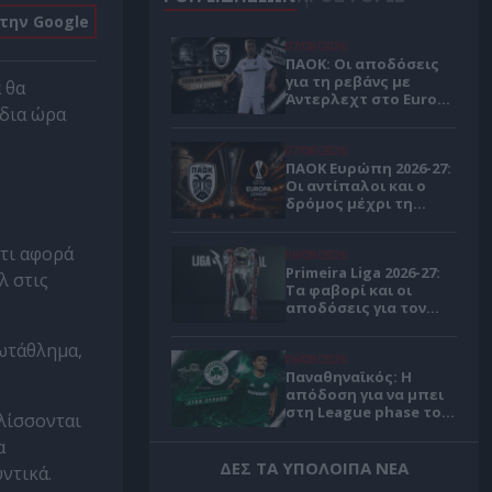
στην Google
07/08/2026
ΠΑΟΚ: Οι αποδόσεις
για τη ρεβάνς με
 θα
Άντερλεχτ στο Europa
ίδια ώρα
League
07/08/2026
ΠΑΟΚ Ευρώπη 2026-27:
Οι αντίπαλοι και ο
δρόμος μέχρι τη
League Phase
,τι αφορά
06/08/2026
Primeira Liga 2026-27:
λ στις
Τα φαβορί και οι
αποδόσεις για τον
πρωταθλητή
Πορτογαλίας 🏆
ρωτάθλημα,
06/08/2026
Παναθηναϊκός: Η
απόδοση για να μπει
στη League phase του
ελίσσονται
Κόνφερενς Λιγκ 🍀
α
06/08/2026
ΔΕΣ ΤΑ ΥΠΟΛΟΙΠΑ ΝΕΑ
υντικά.
Παναθηναϊκός