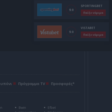
SPORTINGBET
9.0
Παίξε νόμιμα
VISTABET
9.0
Παίξε νόμιμα
ουπόνι
Πρόγραμμα TV
Προσφορές*
on
Bwin
Efbet