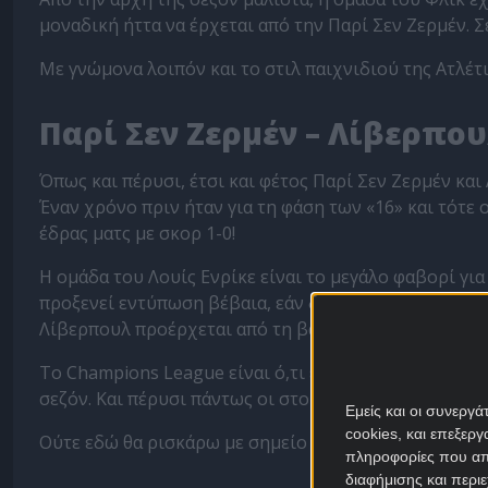
μοναδική ήττα να έρχεται από την Παρί Σεν Ζερμέν. Σε
Με γνώμονα λοιπόν και το στιλ παιχνιδιού της Ατλέτικ
Παρί Σεν Ζερμέν – Λίβερπο
Όπως και πέρυσι, έτσι και φέτος Παρί Σεν Ζερμέν κ
Έναν χρόνο πριν ήταν για τη φάση των «16» και τότε 
έδρας ματς με σκορ 1-0!
Η ομάδα του Λουίς Ενρίκε είναι το μεγάλο φαβορί γι
προξενεί εντύπωση βέβαια, εάν δούμε τη φόρμα των 
Λίβερπουλ προέρχεται από τη βαριά ήττα στο «Έτιχαντ
Το Champions League είναι ό,τι έχει απομείνει πια σ
σεζόν. Και πέρυσι πάντως οι στοιχηματικές δεν της έδ
Εμείς και οι συνεργ
cookies, και επεξε
Ούτε εδώ θα ρισκάρω με σημείο λοιπόν, αλλά θα πάνω
πληροφορίες που απο
διαφήμισης και περι