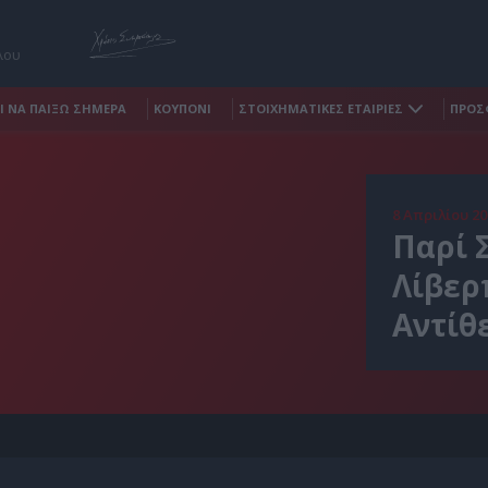
λου
Ι ΝΑ ΠΑΙΞΩ ΣΗΜΕΡΑ
ΚΟΥΠΟΝΙ
ΣΤΟΙΧΗΜΑΤΙΚΕΣ ΕΤΑΙΡΙΕΣ
ΠΡΟΣ
8 Απριλίου 20
Παρί Σ
Λίβερ
Αντίθ