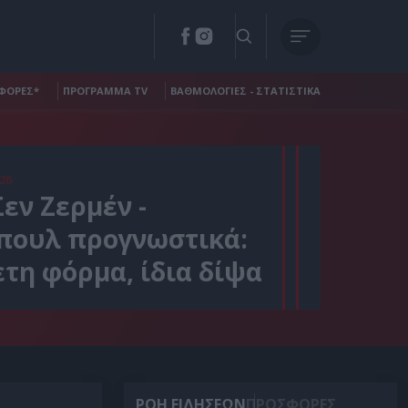
ΦΟΡΕΣ*
ΠΡΟΓΡΑΜΜΑ TV
ΒΑΘΜΟΛΟΓΙΕΣ - ΣΤΑΤΙΣΤΙΚΑ
26
εν Ζερμέν -
πουλ προγνωστικά:
ετη φόρμα, ίδια δίψα
ΡΟΗ ΕΙΔΗΣΕΩΝ
ΠΡΟΣΦΟΡΕΣ