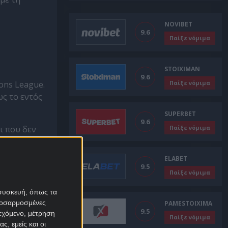
Ευρώπη 2026-27: Οι
πιθανοί αντίπαλοι και
το απαιτητικό
NOVIBET
πρόγραμμα
9.6
Παίξε νόμιμα
STOIXIMAN
9.6
Παίξε νόμιμα
ons League.
ως το εντός
SUPERBET
9.6
Παίξε νόμιμα
τι που δεν
ση, ενώ η
ELABET
9.5
Παίξε νόμιμα
τερα κακή
.
 συσκευή, όπως τα
προσαρμοσμένες
PAMESTOIXIMA
9.5
ιεχόμενο, μέτρηση
Παίξε νόμιμα
ς, εμείς και οι