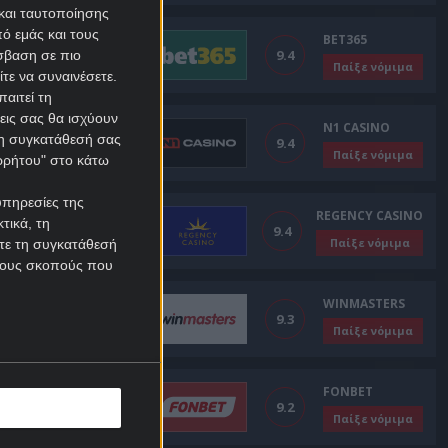
και ταυτοποίησης
ό εμάς και τους
BET365
9.4
σβαση σε πιο
Παίξε νόμιμα
τε να συναινέσετε.
αιτεί τη
εις σας θα ισχύουν
N1 CASINO
 τη συγκατάθεσή σας
9.4
Παίξε νόμιμα
ορρήτου" στο κάτω
υπηρεσίες της
REGENCY CASINO
τικά, τη
9.4
Παίξε νόμιμα
ίτε τη συγκατάθεσή
 τους σκοπούς που
WINMASTERS
9.3
Παίξε νόμιμα
FONBET
9.2
Παίξε νόμιμα