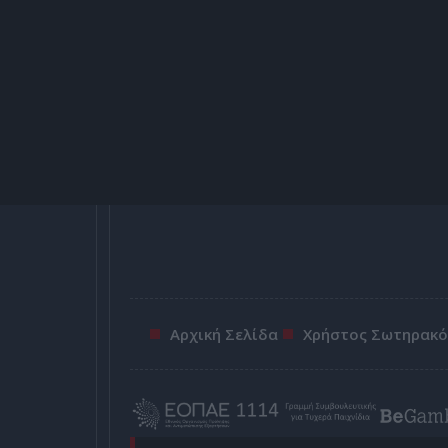
Αρχική Σελίδα
Χρήστος Σωτηρακ