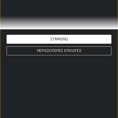
Χρήστος Σωτηρακόπουλος
Ώρα έναρξης: 22:00
Πρέμιερ Λιγκ
ΕΚΤΙΜΗΣΗ: G/G
ΣΥΜΦΩΝΩ
Απόδοση: 1.51
Παίξε νόμιμα
ΠΕΡΙΣΣΟΤΕΡΕΣ ΕΠΙΛΟΓΕΣ
ΣΤΟΙΧΗΜΑΤΙΚΕΣ ΠΡΟΣΦΟΡΕΣ *
Αρχική Σελίδα