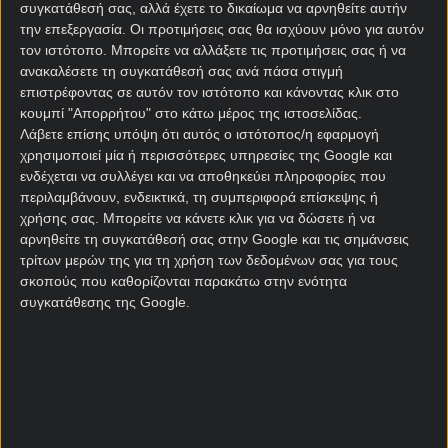
προηγούμενο Σαββατοκύριακο στο Μπράιτον (1-1).
συγκατάθεσή σας, αλλά έχετε το δικαίωμα να αρνηθείτε αυτήν
Για αυτό και πάω στη μέση λύση όσον αφορά το
την επεξεργασία. Οι προτιμήσεις σας θα ισχύουν μόνο για αυτόν
στοίχημα
.
τον ιστότοπο. Μπορείτε να αλλάξετε τις προτιμήσεις σας ή να
ανακαλέσετε τη συγκατάθεσή σας ανά πάσα στιγμή
επιστρέφοντας σε αυτόν τον ιστότοπο και κάνοντας κλικ στο
Νιούκαστλ – Λίβερπουλ
κουμπί "Απορρήτου" στο κάτω μέρος της ιστοσελίδας.
προγνωστικά
Λάβετε επίσης υπόψη ότι αυτός ο ιστότοπος/η εφαρμογή
χρησιμοποιεί μία ή περισσότερες υπηρεσίες της Google και
ενδέχεται να συλλέγει και να αποθηκεύει πληροφορίες που
Τέλος, το βράδυ της Δευτέρας η αγωνιστική κλείνει
περιλαμβάνουν, ενδεικτικά, τη συμπεριφορά επίσκεψης ή
με ένα πολύ σπουδαίο ματς, ανάμεσα σε Νιούκαστλ
χρήσης σας. Μπορείτε να κάνετε κλικ για να δώσετε ή να
και Λίβερπουλ. Το δίχως άλλο πρόσωπο της
αρνηθείτε τη συγκατάθεσή σας στην Google και τις σημάνσεις
αναμέτρησης θα είναι ένας… απόντας, ο Αλεξάντερ
τρίτων μερών της για τη χρήση των δεδομένων σας για τους
Ίσακ, ο οποίος έχει θέσει εαυτόν εκτός Νιούκαστλ,
σκοπούς που καθορίζονται παρακάτω στην ενότητα
συγκατάθεσης της Google.
καθώς επιθυμεί μεταγραφή στη Λίβερπουλ.
Στην πρεμιέρα ο Σουηδός έλειψε από τις
«καρακάξες», αφού δεν μπόρεσαν να βρουν δίχτυα
κόντρα στη Βίλα, παρά τις ευκαιρίες που
δημιούργησαν. Φαβορί σύμφωνα με τη
Novibet
είναι η Λίβερπουλ, όμως με την εικόνα που είχαν