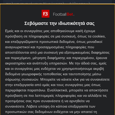
πολυαναμενόμενο Νιούκαστλ – Λίβερπουλ.
Φούλαμ – Μάντσεστερ
Σεβόμαστε την ιδιωτικότητά σας
Γιουνάιτεντ προγνωστικά
Εμείς και οι συνεργάτες μας αποθηκεύουμε και/ή έχουμε
πρόσβαση σε πληροφορίες σε μια συσκευή, όπως τα cookies,
Από το
πρόγραμμα αγώνων
της Κυριακής ξεχώρισα
και επεξεργαζόμαστε προσωπικά δεδομένα, όπως μοναδικοί
μία επιλογή, τα 2-3 γκολ στο Φούλαμ – Μάντσεστερ
αναγνωριστικοί και προσαρμοσμένες πληροφορίες που
Γιουνάιτεντ. Οι «κόκκινοι διάβολοι» έχασαν με
αποστέλλονται από μια συσκευή για εξατομικευμένες διαφημίσεις
σκορ 1-0 από την Άρσεναλ στην πρεμιέρα του
και περιεχόμενο, μέτρηση διαφήμισης και περιεχομένου, έρευνα
πρωταθλήματος και τώρα ψάχνουν για αντίδραση
ακροατηρίου και ανάπτυξη υπηρεσιών.
Με την άδειά σας, εμείς
σε μία έδρα που διατηρούν άκρως θετική παράδοση.
και οι συνεργάτες μας ενδέχεται να χρησιμοποιήσουμε ακριβή
δεδομένα γεωγραφικής τοποθεσίας και ταυτοποίησης μέσω
Συγκεκριμένα, η Γιουνάιτεντ μετρά οκτώ νίκες και
σάρωσης συσκευών. Μπορείτε να κάνετε κλικ για να συναινέσετε
μία ισοπαλία στις εννέα προηγούμενες επισκέψεις
στην επεξεργασία από εμάς και τους συνεργάτες μας όπως
περιγράφεται παραπάνω. Εναλλακτικά, μπορείτε να αποκτήσετε
της στο «Κρέιβεν Κότατζ». Με την έως τώρα εικόνα
πρόσβαση σε πιο λεπτομερείς πληροφορίες και να αλλάξετε τις
που έχω από εκείνη όμως δεν πάει εύκολα το χέρι
προτιμήσεις σας πριν συναινέσετε ή να αρνηθείτε να
στο «διπλό». Η Φούλαμ είναι αρκετά επικίνδυνη και
συναινέσετε.
Λάβετε υπόψη ότι κάποια επεξεργασία των
πουλάει ακριβά το τομάρι της, κάτι που απέδειξε το
προσωπικών σας δεδομένων ενδέχεται να μην απαιτεί τη