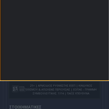
Χρήστος Σωτηρακόπουλος
Προγνωστικά
Βαθμολογίες - Στατιστικά
Κουπόνι
Πρόγραμμα TV
Προσφορές*
Για όλες τις
Προσφορές
: *Ισχύουν όροι και
προϋποθέσεις
21+ | ΑΡΜΟΔΙΟΣ ΡΥΘΜΙΣΤΗΣ ΕΕΕΠ | ΚΙΝΔΥΝΟΣ
ΕΘΙΣΜΟΥ & ΑΠΩΛΕΙΑΣ ΠΕΡΙΟΥΣΙΑΣ | ΕΟΠΑΕ – ΓΡΑΜΜΗ
ΣΥΜΒΟΥΛΕΥΤΙΚΗΣ: 1114 | ΠΑΙΞΕ ΥΠΕΥΘΥΝΑ
ΣΤΟΙΧΗΜΑΤΙΚΕΣ