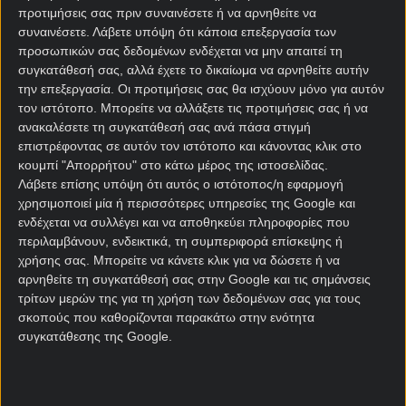
Σεν Ζερμέν θα προκριθεί ακόμη και με ήττα με ένα
προτιμήσεις σας πριν συναινέσετε ή να αρνηθείτε να
γκολ διαφορά, η επιλογή σημείου στα
προγνωστικά
συναινέσετε.
Λάβετε υπόψη ότι κάποια επεξεργασία των
Τσάμπιονς Λιγκ
εμπεριέχει ρίσκο.
προσωπικών σας δεδομένων ενδέχεται να μην απαιτεί τη
συγκατάθεσή σας, αλλά έχετε το δικαίωμα να αρνηθείτε αυτήν
Η λογική λέει πως η Λίβερπουλ θα επιτεθεί από
την επεξεργασία. Οι προτιμήσεις σας θα ισχύουν μόνο για αυτόν
νωρίς και πιθανότατα θα ανοίξει το παιχνίδι,
τον ιστότοπο. Μπορείτε να αλλάξετε τις προτιμήσεις σας ή να
ωστόσο δεν βλέπω να ξεφεύγουν τα πράγματα από
ανακαλέσετε τη συγκατάθεσή σας ανά πάσα στιγμή
επιστρέφοντας σε αυτόν τον ιστότοπο και κάνοντας κλικ στο
τα 2-3 γκολ. Όπως δηλαδή συνέβη και στο πρώτο
κουμπί "Απορρήτου" στο κάτω μέρος της ιστοσελίδας.
ματς της σειράς.
Λάβετε επίσης υπόψη ότι αυτός ο ιστότοπος/η εφαρμογή
χρησιμοποιεί μία ή περισσότερες υπηρεσίες της Google και
Ατλέτικο – Μπαρτσελόνα
ενδέχεται να συλλέγει και να αποθηκεύει πληροφορίες που
περιλαμβάνουν, ενδεικτικά, τη συμπεριφορά επίσκεψης ή
προγνωστικά
χρήσης σας. Μπορείτε να κάνετε κλικ για να δώσετε ή να
αρνηθείτε τη συγκατάθεσή σας στην Google και τις σημάνσεις
Και στο έτερο παιχνίδι της βραδιάς, το σενάριο
τρίτων μερών της για τη χρήση των δεδομένων σας για τους
είναι πάνω-κάτω το ίδιο. Η Ατλέτικο Μαδρίτης έχει
σκοπούς που καθορίζονται παρακάτω στην ενότητα
αποκτήσει ισχυρό προβάδισμα μετά το «διπλό» στο
συγκατάθεσης της Google.
«Καμπ Νου», ενώ η Μπαρτσελόνα βρίσκεται με την
πλάτη στον τοίχο.