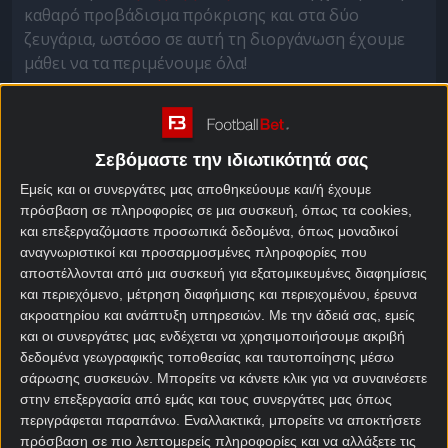
καθαρό προβάδισμα πρόκρισης και στα δύο
ζευγάρια, ωστόσο σε αυτή τη διοργάνωση έχουμε
μάθει να τα περιμένουμε όλα!
Λίβερπουλ – Παρί Σεν
Ζερμέν προγνωστικά
Σεβόμαστε την ιδιωτικότητά σας
Εμείς και οι συνεργάτες μας αποθηκεύουμε και/ή έχουμε
Η Παρί Σεν Ζερμέν ταξίδεψε στην Αγγλία και το
πρόσβαση σε πληροφορίες σε μια συσκευή, όπως τα cookies,
Λίβερπουλ με προβάδισμα δύο τερμάτων στις
και επεξεργαζόμαστε προσωπικά δεδομένα, όπως μοναδικοί
αποσκευές της. Η κάτοχος του Champions League
αναγνωριστικοί και προσαρμοσμένες πληροφορίες που
θα προσπαθήσει να διαφυλάξει αυτό το υπέρ της 2-0
αποστέλλονται από μια συσκευή για εξατομικευμένες διαφημίσεις
από το πρώτο ματς, σε ένα γήπεδο που βέβαια την
και περιεχόμενο, μέτρηση διαφήμισης και περιεχομένου, έρευνα
περσινή σεζόν έκανε «διπλό» για να αποκλείσει το
ακροατηρίου και ανάπτυξη υπηρεσιών.
Με την άδειά σας, εμείς
και οι συνεργάτες μας ενδέχεται να χρησιμοποιήσουμε ακριβή
σύνολο του Άρνε Σλοτ.
δεδομένα γεωγραφικής τοποθεσίας και ταυτοποίησης μέσω
Μία ακόμη παριζιάνικη νίκη δεν μπορώ να την
σάρωσης συσκευών. Μπορείτε να κάνετε κλικ για να συναινέσετε
στην επεξεργασία από εμάς και τους συνεργάτες μας όπως
αποκλείσω, αφού η Λίβερπουλ δεν είναι αξιόπιστη
περιγράφεται παραπάνω. Εναλλακτικά, μπορείτε να αποκτήσετε
τη φετινή σεζόν. Από τη στιγμή πάντως που η Παρί
πρόσβαση σε πιο λεπτομερείς πληροφορίες και να αλλάξετε τις