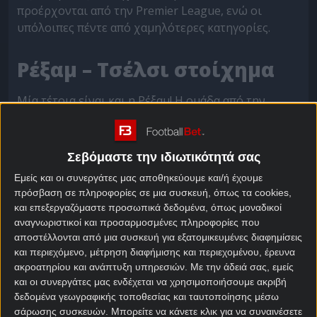
προέρχονται από την Premier League, ενώ οι
υπόλοιπες πέντε από χαμηλότερες κατηγορίες.
Ρέξαμ – Τσέλσι στοίχημα
Μία τέτοια είναι και η Ρέξαμ! Η ομάδα από την
Ουαλία έχει αφήσει το στίγμα της τα τελευταία
χρόνια στο αγγλικό ποδόσφαιρο με τις διαδοχικές
ανόδους που έχει πανηγυρίσει σε τρία χρόνια από
Σεβόμαστε την ιδιωτικότητά σας
τη National League ως την Championship.
Εμείς και οι συνεργάτες μας αποθηκεύουμε και/ή έχουμε
πρόσβαση σε πληροφορίες σε μια συσκευή, όπως τα cookies,
Μάλιστα, όπως κυλούν τα πράγματα στη
και επεξεργαζόμαστε προσωπικά δεδομένα, όπως μοναδικοί
βαθμολογια Τσαμπιονσιπ
, δεν αποκλείεται το
αναγνωριστικοί και προσαρμοσμένες πληροφορίες που
ενδεχόμενο να ανέβει μία ακόμη κατηγορία και να
αποστέλλονται από μια συσκευή για εξατομικευμένες διαφημίσεις
φτάσει στην Premier League. Αυτός άλλωστε είναι ο
και περιεχόμενο, μέτρηση διαφήμισης και περιεχομένου, έρευνα
μεγάλος στόχος των «χολιγουντιανών» Ρομπ
ακροατηρίου και ανάπτυξη υπηρεσιών.
Με την άδειά σας, εμείς
ΜακΈλενι και Ράιαν Ρέινολντς, στους οποίους
και οι συνεργάτες μας ενδέχεται να χρησιμοποιήσουμε ακριβή
δεδομένα γεωγραφικής τοποθεσίας και ταυτοποίησης μέσω
ανήκει η ομάδα.
σάρωσης συσκευών. Μπορείτε να κάνετε κλικ για να συναινέσετε