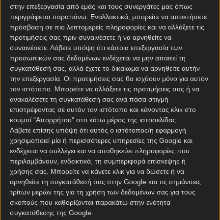
Μέχρι το φινάλε της σεζόν βέβαια υπάρχει ακόμη
στην επεξεργασία από εμάς και τους συνεργάτες μας όπως
περιγράφεται παραπάνω. Εναλλακτικά, μπορείτε να αποκτήσετε
δρόμος και τώρα η Ρέξαμ θέλει να στείλει το δικό
πρόσβαση σε πιο λεπτομερείς πληροφορίες και να αλλάξετε τις
της μήνυμα μέσα από τον θεσμό του Κυπέλλου
προτιμήσεις σας πριν συναινέσετε ή να αρνηθείτε να
Αγγλίας. Αντίπαλος των «δράκων» η Τσέλσι, που
συναινέσετε.
Λάβετε υπόψη ότι κάποια επεξεργασία των
φυσικά δεν χρειάζεται συστάσεις.
προσωπικών σας δεδομένων ενδέχεται να μην απαιτεί τη
συγκατάθεσή σας, αλλά έχετε το δικαίωμα να αρνηθείτε αυτήν
Οι «μπλε» μεταξύ των στόχων που έθεσαν με την
την επεξεργασία. Οι προτιμήσεις σας θα ισχύουν μόνο για αυτόν
έλευση του Λίαμ Ροζίνιορ είναι και η κατάκτηση
τον ιστότοπο. Μπορείτε να αλλάξετε τις προτιμήσεις σας ή να
του FA Cup. Φυσικά η αναμέτρηση με την Παρί Σεν
ανακαλέσετε τη συγκατάθεσή σας ανά πάσα στιγμή
Ζερμέν που ακολουθεί για το Champions League θα
επιστρέφοντας σε αυτόν τον ιστότοπο και κάνοντας κλικ στο
είναι στο μυαλό του Άγγλου τεχνικού για αυτό και
κουμπί "Απορρήτου" στο κάτω μέρος της ιστοσελίδας.
Λάβετε επίσης υπόψη ότι αυτός ο ιστότοπος/η εφαρμογή
αναμένεται να κάνει rotation.
χρησιμοποιεί μία ή περισσότερες υπηρεσίες της Google και
ενδέχεται να συλλέγει και να αποθηκεύει πληροφορίες που
Η Ρέξαμ είναι μία πολύ fun to watch ομάδα και οι
περιλαμβάνουν, ενδεικτικά, τη συμπεριφορά επίσκεψης ή
αναμετρήσεις της έχουν συχνά γκολ. Το ίδιο αν μη
χρήσης σας. Μπορείτε να κάνετε κλικ για να δώσετε ή να
τι άλλο ισχύει και για την Τσέλσι, η οποία στους
αρνηθείτε τη συγκατάθεσή σας στην Google και τις σημάνσεις
δύο προηγούμενους γύρους του Κυπέλλου Αγγλίας
τρίτων μερών της για τη χρήση των δεδομένων σας για τους
σημείωσε αθροιστικά εννέα γκολ κόντρα σε
σκοπούς που καθορίζονται παρακάτω στην ενότητα
Τσάρλτον (5-1) και Χαλ (4-0) εκτός έδρας. Κάτι
συγκατάθεσης της Google.