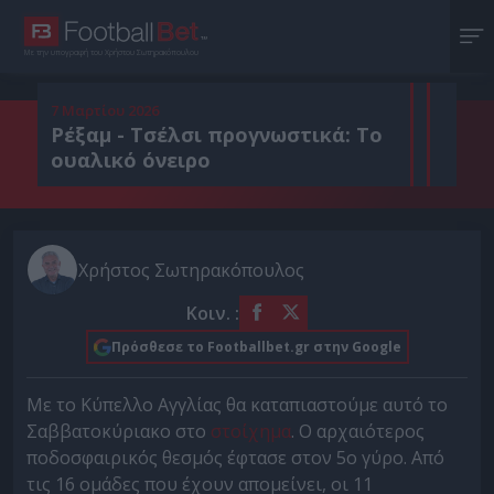
Με την υπογραφή του Χρήστου Σωτηρακόπουλου
7 Μαρτίου 2026
Ρέξαμ - Τσέλσι προγνωστικά: Το
ουαλικό όνειρο
Χρήστος Σωτηρακόπουλος
Κοιν. :
Πρόσθεσε το Footballbet.gr στην Google
Με το Κύπελλο Αγγλίας θα καταπιαστούμε αυτό το
Σαββατοκύριακο στο
στοίχημα
. Ο αρχαιότερος
ποδοσφαιρικός θεσμός έφτασε στον 5ο γύρο. Από
τις 16 ομάδες που έχουν απομείνει, οι 11