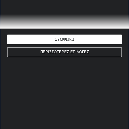
τον πρώτο λόγο. Επιλογή μου λοιπόν το Goal/Goal
στη
Novibet
.
ΡΕΞΑΜ - ΤΣΕΛΣΙ
ΠΡΟΓΝΩΣΤΙΚΑ
ΣΥΜΦΩΝΩ
ΠΕΡΙΣΣΟΤΕΡΕΣ ΕΠΙΛΟΓΕΣ
Χρήστος Σωτηρακόπουλος
Ώρα έναρξης: 19:45
Κύπελλο Αγγλίας
ΕΚΤΙΜΗΣΗ: Over 2,5
Απόδοση: 1.60
Παίξε νόμιμα
ΝΙΟΥΚΑΣΤΛ - ΜΑΝΤΣΕΣΤΕΡ
ΣΙΤΙ ΠΡΟΓΝΩΣΤΙΚΑ