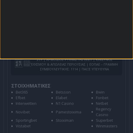
Για όλες τις
Προσφορές
: *Ισχύουν όροι και
προϋποθέσεις
21+ | ΑΡΜΟΔΙΟΣ ΡΥΘΜΙΣΤΗΣ ΕΕΕΠ | ΚΙΝΔΥΝΟΣ
ΕΘΙΣΜΟΥ & ΑΠΩΛΕΙΑΣ ΠΕΡΙΟΥΣΙΑΣ | ΕΟΠΑΕ – ΓΡΑΜΜΗ
ΣΥΜΒΟΥΛΕΥΤΙΚΗΣ: 1114 | ΠΑΙΞΕ ΥΠΕΥΘΥΝΑ
ΣΤΟΙΧΗΜΑΤΙΚΕΣ
Bet365
Betsson
Bwin
Efbet
Elabet
Fonbet
Interwetten
N1 Casino
Netbet
Regency
Novibet
Pamestoixima
Casino
Sportingbet
Stoiximan
Superbet
Vistabet
Winmasters