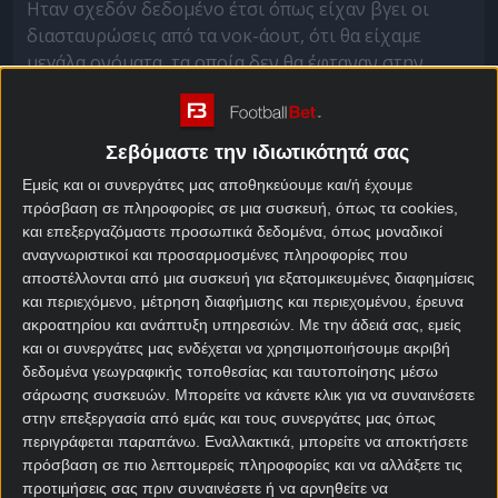
Ηταν σχεδόν δεδομένο έτσι όπως είχαν βγει οι
διασταυρώσεις από τα νοκ-άουτ, ότι θα είχαμε
μεγάλα ονόματα, τα οποία δεν θα έφταναν στην
τελική 8άδα, στην προημιτελική φάση.
Αν συνυπολογίσουμε και τις δύο εκπλήξεις που
Σεβόμαστε την ιδιωτικότητά σας
είχαμε με τους αποκλεισμούς της Ολλανδίας και της
Γαλλίας, τότε αντιλαμβανόμαστε γιατί αυτή η
Εμείς και οι συνεργάτες μας αποθηκεύουμε και/ή έχουμε
πρόσβαση σε πληροφορίες σε μια συσκευή, όπως τα cookies,
διοργάνωση φτάνει προς το τέλος της, έχοντας
και επεξεργαζόμαστε προσωπικά δεδομένα, όπως μοναδικοί
μοιρασμένες τις πιθανότητες για μια θέση στο
αναγνωριστικοί και προσαρμοσμένες πληροφορίες που
βάθρο.
αποστέλλονται από μια συσκευή για εξατομικευμένες διαφημίσεις
και περιεχόμενο, μέτρηση διαφήμισης και περιεχομένου, έρευνα
Υπάρχουν πλέον τέσσερα βαριά χαρτιά αλλά και
ακροατηρίου και ανάπτυξη υπηρεσιών.
Με την άδειά σας, εμείς
τέσσερα θεωρητικά αουτσάιντερ. Αν μάλιστα δούμε
και οι συνεργάτες μας ενδέχεται να χρησιμοποιήσουμε ακριβή
ότι Βέλγιο και Ιταλία κοντράρονται μεταξύ τους,
δεδομένα γεωγραφικής τοποθεσίας και ταυτοποίησης μέσω
τότε οι πιθανότητες να μην καταλήξει ο τίτλος σε
σάρωσης συσκευών. Μπορείτε να κάνετε κλικ για να συναινέσετε
μια βαριά φανέλα, αυξάνονται! Παράλληλα οι
στην επεξεργασία από εμάς και τους συνεργάτες μας όπως
περιγράφεται παραπάνω. Εναλλακτικά, μπορείτε να αποκτήσετε
πιθανότητες να δούμε μια ακόμη έκπληξη είναι
πρόσβαση σε πιο λεπτομερείς πληροφορίες και να αλλάξετε τις
μεγάλες.
προτιμήσεις σας πριν συναινέσετε ή να αρνηθείτε να