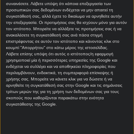
συναινέσετε.
Λάβετε υπόψη ότι κάποια επεξεργασία των
Μετά τις επιτυχίες που σημείωσαν Τσεχία και
προσωπικών σας δεδομένων ενδέχεται να μην απαιτεί τη
Ελβετία καμία από τις Ισπανία και Αγγλία δεν μπορεί
συγκατάθεσή σας, αλλά έχετε το δικαίωμα να αρνηθείτε αυτήν
να νιώθει σιγουριά και ας εμφανίζεται ως φαβορί
την επεξεργασία. Οι προτιμήσεις σας θα ισχύουν μόνο για αυτόν
στις αποδόσεις. Δεν υπολογίζω μέσα στα δυνατά
τον ιστότοπο. Μπορείτε να αλλάξετε τις προτιμήσεις σας ή να
φαβορί τη Δανία αφού μπορεί να αποτελεί μια
ανακαλέσετε τη συγκατάθεσή σας ανά πάσα στιγμή
εξαιρετική ομάδα αλλά δεν συγκαταλέγεται στις
επιστρέφοντας σε αυτόν τον ιστότοπο και κάνοντας κλικ στο
κλασικές υπερδυνάμεις της ηπείρου μας.
κουμπί "Απορρήτου" στο κάτω μέρος της ιστοσελίδας.
Λάβετε επίσης υπόψη ότι αυτός ο ιστότοπος/η εφαρμογή
Η Ελβετία πέτυχε την μεγαλύτερη έκπληξη του
χρησιμοποιεί μία ή περισσότερες υπηρεσίες της Google και
EURO. Οχι μόνο γιατί απέκλεισε την παγκόσμια
ενδέχεται να συλλέγει και να αποθηκεύει πληροφορίες που
περιλαμβάνουν, ενδεικτικά, τη συμπεριφορά επίσκεψης ή
πρωταθλήτρια Γαλλία αλλά κυρίως για τον τρόπο με
χρήσης σας. Μπορείτε να κάνετε κλικ για να δώσετε ή να
τον οποίο το έκανε. Στο τελευταίο 10λεπτο αν και
αρνηθείτε τη συγκατάθεσή σας στην Google και τις σημάνσεις
έχανε με δύο γκολ διαφορά, βρήκε την ψυχή να
τρίτων μερών της για τη χρήση των δεδομένων σας για τους
παλέψει και δικαιώθηκε στη διαδικασία των
σκοπούς που καθορίζονται παρακάτω στην ενότητα
πέναλτι.
συγκατάθεσης της Google.
Η Ισπανία έδειξε έστω και δύσκολα την
ανωτερότητα και την ποιότητά της. Η Κροατία την
δυσκόλεψε και νομίζω το ίδιο θα κάνουν και οι