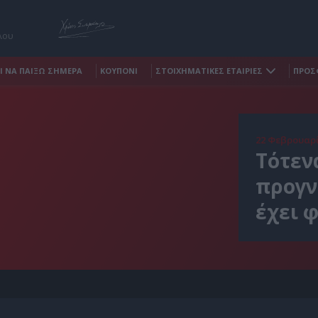
λου
Ι ΝΑ ΠΑΙΞΩ ΣΗΜΕΡΑ
ΚΟΥΠΟΝΙ
ΣΤΟΙΧΗΜΑΤΙΚΕΣ ΕΤΑΙΡΙΕΣ
ΠΡΟΣ
22 Φεβρουαρί
Τότεν
προγν
έχει 