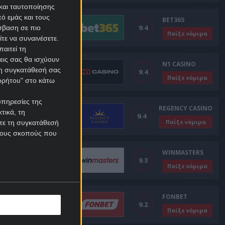
και ταυτοποίησης
ό εμάς και τους
BET365
9.4
σβαση σε πιο
Παίξε νόμιμα
τε να συναινέσετε.
αιτεί τη
εις σας θα ισχύουν
N1 CASINO
 τη συγκατάθεσή σας
9.4
Παίξε νόμιμα
ορρήτου" στο κάτω
υπηρεσίες της
REGENCY CASINO
τικά, τη
9.4
Παίξε νόμιμα
ίτε τη συγκατάθεσή
 τους σκοπούς που
WINMASTERS
9.3
Παίξε νόμιμα
FONBET
9.2
Παίξε νόμιμα