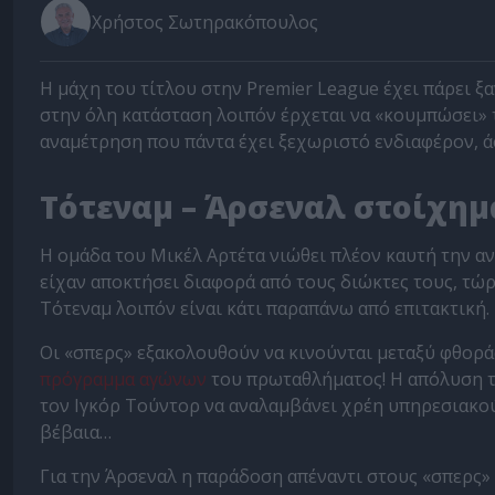
Χρήστος Σωτηρακόπουλος
Η μάχη του τίτλου στην Premier League έχει πάρει ξ
στην όλη κατάσταση λοιπόν έρχεται να «κουμπώσει» 
αναμέτρηση που πάντα έχει ξεχωριστό ενδιαφέρον, ά
Τότεναμ – Άρσεναλ στοίχημ
Η ομάδα του Μικέλ Αρτέτα νιώθει πλέον καυτή την αν
είχαν αποκτήσει διαφορά από τους διώκτες τους, τώρ
Τότεναμ λοιπόν είναι κάτι παραπάνω από επιτακτική.
Οι «σπερς» εξακολουθούν να κινούνται μεταξύ φθοράς
πρόγραμμα αγώνων
του πρωταθλήματος! Η απόλυση τ
τον Ιγκόρ Τούντορ να αναλαμβάνει χρέη υπηρεσιακού 
βέβαια…
Για την Άρσεναλ η παράδοση απέναντι στους «σπερς» ε