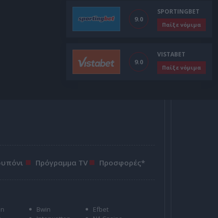
SPORTINGBET
9.0
Παίξε νόμιμα
VISTABET
9.0
Παίξε νόμιμα
ουπόνι
Πρόγραμμα TV
Προσφορές*
on
Bwin
Efbet