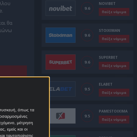
το απαιτητικό
έλλου
NOVIBET
πρόγραμμα
9.6
e.
Παίξε νόμιμα
αι θα
ειώνω
STOIXIMAN
9.6
Παίξε νόμιμα
SUPERBET
9.6
Παίξε νόμιμα
ELABET
9.5
Παίξε νόμιμα
 συσκευή, όπως τα
PAMESTOIXIMA
9.5
προσαρμοσμένες
Παίξε νόμιμα
ιεχόμενο, μέτρηση
ς, εμείς και οι
και ταυτοποίησης