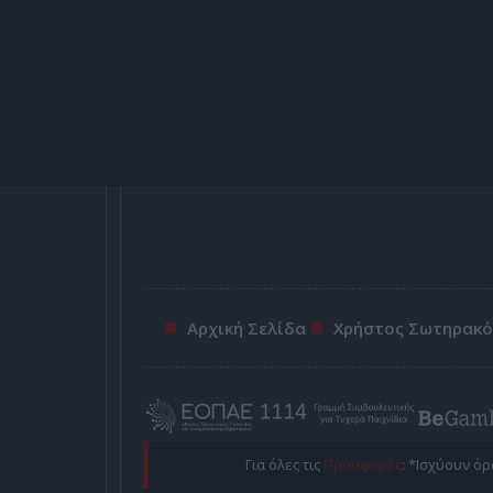
Αρχική Σελίδα
Χρήστος Σωτηρακ
Για όλες τις
Προσφορές
: *Ισχύουν ό