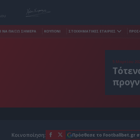
λου
Ι ΝΑ ΠΑΙΞΩ ΣΗΜΕΡΑ
ΚΟΥΠΟΝΙ
ΣΤΟΙΧΗΜΑΤΙΚΕΣ ΕΤΑΙΡΙΕΣ
ΠΡΟΣ
5 Μαρτίου 20
Τότεν
προγν
Κοινοποίηση:
Πρόσθεσε το Footballbet.gr 