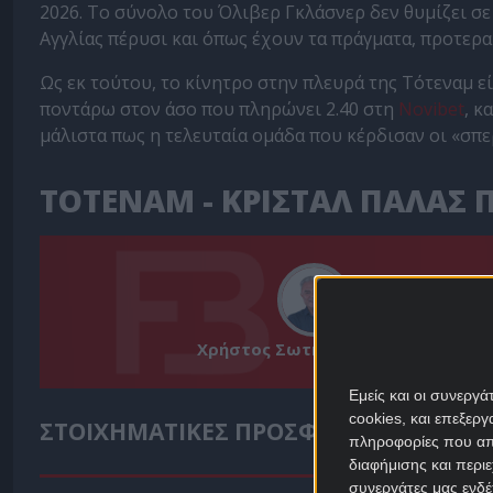
2026. Το σύνολο του Όλιβερ Γκλάσνερ δεν θυμίζει σ
Αγγλίας πέρυσι και όπως έχουν τα πράγματα, προτεραι
Ως εκ τούτου, το κίνητρο στην πλευρά της Τότεναμ ε
ποντάρω στον άσο που πληρώνει 2.40 στη
Novibet
, κ
μάλιστα πως η τελευταία ομάδα που κέρδισαν οι «σπε
ΤΟΤΕΝΑΜ - ΚΡΙΣΤΑΛ ΠΑΛΑΣ 
Χρήστος Σωτηρακόπουλος
Εμείς και οι συνεργ
cookies, και επεξε
ΣΤΟΙΧΗΜΑΤΙΚΕΣ ΠΡΟΣΦΟΡΕΣ *
πληροφορίες που απο
διαφήμισης και περι
συνεργάτες μας ενδέ