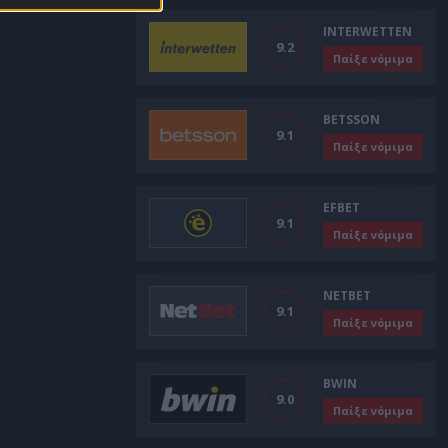
INTERWETTEN
9.2
Παίξε νόμιμα
BETSSON
9.1
Παίξε νόμιμα
EFBET
9.1
Παίξε νόμιμα
NETBET
9.1
Παίξε νόμιμα
BWIN
9.0
Παίξε νόμιμα