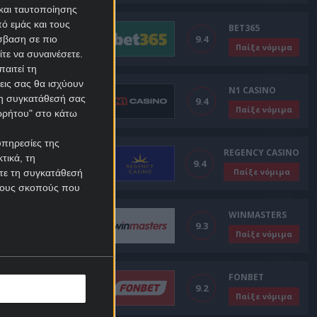
και ταυτοποίησης
ό εμάς και τους
BET365
9.4
σβαση σε πιο
Παίξε νόμιμα
τε να συναινέσετε.
αιτεί τη
εις σας θα ισχύουν
N1 CASINO
 τη συγκατάθεσή σας
9.4
Παίξε νόμιμα
ορρήτου" στο κάτω
υπηρεσίες της
REGENCY CASINO
τικά, τη
9.4
Παίξε νόμιμα
ίτε τη συγκατάθεσή
 τους σκοπούς που
WINMASTERS
9.3
Παίξε νόμιμα
FONBET
9.2
Παίξε νόμιμα