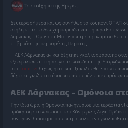
Το στοίχημα της Ημέρας
Δευτέρα σήμερα και ως συνήθως το κουπόνι ΟΠΑΠ διαθ
στήλη ωστόσο δεν χαμπαριάζει και σήμερα θα ταξιδ
Λάρνακας – Ομόνοια. Μία αναμέτρηση ανάμεσα δύο ομ
το βράδυ της περασμένης Πέμπτης.
Η ΑΕΚ Λάρνακας αν και δέχτηκε γκολ ισοφάρισης στις 
εξασφάλισε εισιτήριο για τα νοκ-άουτ της διοργάνωσ
στο
κουπόνι
δίχως ήττα και εξακολουθεί να εντυπωσι
δέχτηκε γκολ στα τέσσερα από τα πέντε πιο πρόσφατα
ΑΕΚ Λάρνακας – Ομόνοια στ
Την ίδια ώρα, η Ομόνοια πανηγύρισε μία τεράστια νίκη
πρόκριση στα νοκ-άουτ του Κόνφερενς Λιγκ. Πρόκειτα
συνόρων, διάστημα που μετρά μόλις ένα γκολ παθητι