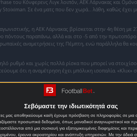
Phase του Κόνφερενς Λιγκ λοιπόν, ΑΕΚ Λάρνακας και Ομόν
 Stoiximan. Σε ένα ματς που δεν χωρά… λάθη, καθώς έχει 
 αγωνιστικής, η ΑΕΚ Λάρνακας βρίσκεται στην 4η θέση με 2
ο πόντους παραπάνω, αλλά και στο -5 από την πρωτοπόρο
υρωπαϊκές αναμετρήσεις της Πέμπτη, ενώ παράλληλα θα κ
μηλό ρυθμό και χωρίς πολλά ρίσκα που μπορεί να στοιχίσο
τεύουμε ότι η αναμέτρηση έχει μπόλικη ισοπαλία. «Κλικ» 
ΠΡΟΓΝΩΣΤΙΚΑ
Σεβόμαστε την ιδιωτικότητά σας
άτες μας αποθηκεύουμε και/ή έχουμε πρόσβαση σε πληροφορίες σε μια
Ώρα έναρξης: 19:00
Κύπρος
ργαζόμαστε προσωπικά δεδομένα, όπως μοναδικοί αναγνωριστικοί και 
ΕΚΤΙΜΗΣΗ: X
στέλλονται από μια συσκευή για εξατομικευμένες διαφημίσεις και περ
Απόδοση: 3.25
εχομένου, έρευνα ακροατηρίου και ανάπτυξη υπηρεσιών.
Με την άδειά σα
Παίξε νόμιμα