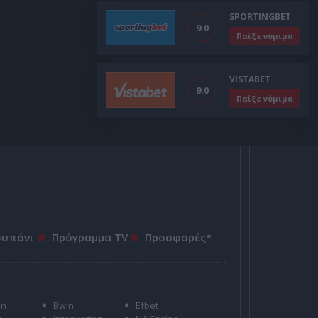
SPORTINGBET
9.0
Παίξε νόμιμα
VISTABET
9.0
Παίξε νόμιμα
ουπόνι
Πρόγραμμα TV
Προσφορές*
on
Bwin
Efbet