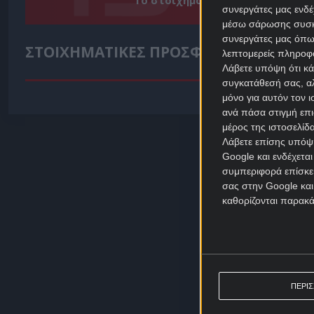
συνεργάτες μας ενδέ
μέσω σάρωσης συσκευ
συνεργάτες μας όπω
ΣΤΟΙΧΗΜΑΤΙΚΕΣ ΠΡΟΣΦΟΡΕΣ *
λεπτομερείς πληροφορ
Λάβετε υπόψη ότι κά
συγκατάθεσή σας, αλ
μόνο για αυτόν τον 
ανά πάσα στιγμή επι
μέρος της ιστοσελίδα
Λάβετε επίσης υπόψη
Google και ενδέχετα
συμπεριφορά επίσκεψ
σας στην Google και
καθορίζονται παρακ
ΠΕΡΙ