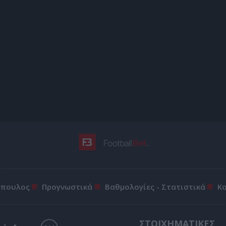
όπουλος
Προγνωστικά
Βαθμολογίες - Στατιστικά
Κ
ΣΤΟΙΧΗΜΑΤΙΚΕΣ