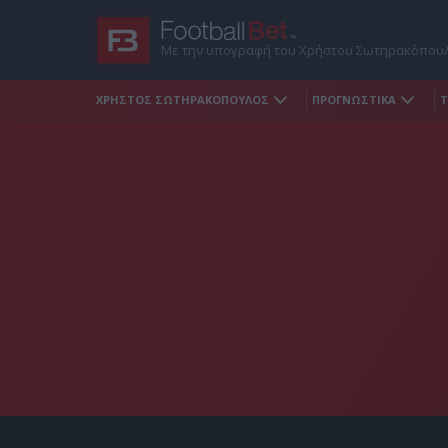
Με την υπογραφή του Χρήστου Σωτηρακόπου
ΧΡΗΣΤΟΣ ΣΩΤΗΡΑΚΟΠΟΥΛΟΣ
ΠΡΟΓΝΩΣΤΙΚΑ
Τ