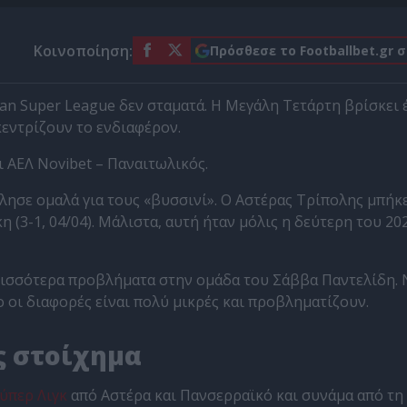
Κοινοποίηση:
Πρόσθεσε το Footballbet.gr 
iman Super League δεν σταματά. Η Μεγάλη Τετάρτη βρίσκει 
 κεντρίζουν το ενδιαφέρον.
ι ΑΕΛ Novibet – Παναιτωλικός.
λησε ομαλά για τους «βυσσινί». Ο Αστέρας Τρίπολης μπήκε
η (3-1, 04/04). Μάλιστα, αυτή ήταν μόλις η δεύτερη του 20
ρισσότερα προβλήματα στην ομάδα του Σάββα Παντελίδη. 
 οι διαφορές είναι πολύ μικρές και προβληματίζουν.
ς στοίχημα
ύπερ Λιγκ
από Αστέρα και Πανσερραϊκό και συνάμα από τη