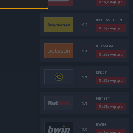
Παίξε νόμιμα
INTERWETTEN
9.2
Παίξε νόμιμα
BETSSON
9.1
Παίξε νόμιμα
EFBET
9.1
Παίξε νόμιμα
NETBET
9.1
Παίξε νόμιμα
BWIN
9.0
Παίξε νόμιμα