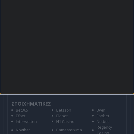
Πρόγραμμα TV
Προσφορές*
Για όλες τις
Προσφορές
: *Ισχύουν όροι και
προϋποθέσεις
21+ | ΑΡΜΟΔΙΟΣ ΡΥΘΜΙΣΤΗΣ ΕΕΕΠ | ΚΙΝΔΥΝΟΣ
ΕΘΙΣΜΟΥ & ΑΠΩΛΕΙΑΣ ΠΕΡΙΟΥΣΙΑΣ | ΕΟΠΑΕ – ΓΡΑΜΜΗ
ΣΥΜΒΟΥΛΕΥΤΙΚΗΣ: 1114 | ΠΑΙΞΕ ΥΠΕΥΘΥΝΑ
ΣΤΟΙΧΗΜΑΤΙΚΕΣ
Bet365
Betsson
Bwin
Efbet
Elabet
Fonbet
Interwetten
N1 Casino
Netbet
Regency
Novibet
Pamestoixima
Casino