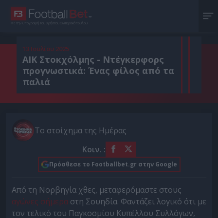
Με την υπογραφή του Χρήστου Σωτηρακόπουλου
13 Ιουλίου 2025
ΑΙΚ Στοκχόλμης - Ντέγκερφορς
προγνωστικά: Ένας φίλος από τα
παλιά
Το στοίχημα της Ημέρας
Κοιν. :
Πρόσθεσε το Footballbet.gr στην Google
Από τη Νορβηγία χθες, μεταφερόμαστε στους
αγώνες σήμερα
στη Σουηδία. Φαντάζει λογικό ότι με
τον τελικό του Παγκοσμίου Κυπέλλου Συλλόγων,