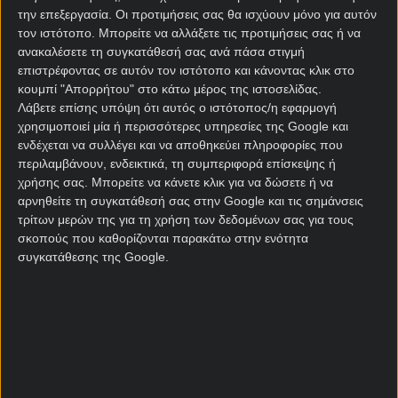
την επεξεργασία. Οι προτιμήσεις σας θα ισχύουν μόνο για αυτόν
παρουσιάσει βελτιωμένο, αλλά κυρίως διαφορετικό
τον ιστότοπο. Μπορείτε να αλλάξετε τις προτιμήσεις σας ή να
πρόσωπο σε σχέση με το προηγούμενο διάστημα.
ανακαλέσετε τη συγκατάθεσή σας ανά πάσα στιγμή
Παράλληλα, ο Γκόιτομ γνωρίζει απέξω κι ανακατωτά
επιστρέφοντας σε αυτόν τον ιστότοπο και κάνοντας κλικ στο
τις αδυναμίες της ΑΙΚ, η οποία στα τελευταία ματς
κουμπί "Απορρήτου" στο κάτω μέρος της ιστοσελίδας.
«κάνει νερά».
Λάβετε επίσης υπόψη ότι αυτός ο ιστότοπος/η εφαρμογή
χρησιμοποιεί μία ή περισσότερες υπηρεσίες της Google και
ενδέχεται να συλλέγει και να αποθηκεύει πληροφορίες που
ΑΙΚ Στοκχόλμης –
περιλαμβάνουν, ενδεικτικά, τη συμπεριφορά επίσκεψης ή
Ντέγκερφορς στοίχημα
χρήσης σας. Μπορείτε να κάνετε κλικ για να δώσετε ή να
αρνηθείτε τη συγκατάθεσή σας στην Google και τις σημάνσεις
τρίτων μερών της για τη χρήση των δεδομένων σας για τους
Για την ακρίβεια, η ΑΙΚ έκανε τρομερή εκκίνηση στο
σκοπούς που καθορίζονται παρακάτω στην ενότητα
πρωτάθλημα και ως την 11η αγωνιστική ήταν
συγκατάθεσης της Google.
αήττητη (6-5-0). Έκτοτε όμως γνώρισε δύο ήττες σε
τρία παιχνίδια (1-0-2), με αποτέλεσμα να
υποχωρήσει στην 3η θέση στη
βαθμολογία Α
Σουηδίας
, πέντε βαθμούς πίσω από την πρωτοπόρο
Μιάλμπι. Τουλάχιστον εντός έδρας η ομάδα της
Στοκχόλμης παρουσιάζει μία διαρκώς αξιόπιστη
εικόνα και μάλιστα έχει ρεκόρ 4-2-0, έχοντας