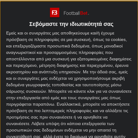
Τσέλσι – Παρί Σεν Ζερμέν, οι περισσότεροι εκεί θα
ρίξετε το δελτίο σας. Το στοίχημα της ημέρας
ωστόσο θα κάνει… ντρίμπλα και θα ασχοληθεί με το
Σεβόμαστε την ιδιωτικότητά σας
ματς ΑΙΚ Στοκχόλμης – Ντέγκερφορς.
Εμείς και οι συνεργάτες μας αποθηκεύουμε και/ή έχουμε
Σε κάκιστη κατάσταση βρίσκεται το τελευταίο
πρόσβαση σε πληροφορίες σε μια συσκευή, όπως τα cookies,
διάστημα η Ντέγκερφορς και χαρακτηριστικά την
και επεξεργαζόμαστε προσωπικά δεδομένα, όπως μοναδικοί
αναγνωριστικοί και προσαρμοσμένες πληροφορίες που
περασμένη αγωνιστική συμπλήρωσε πέντε
αποστέλλονται από μια συσκευή για εξατομικευμένες διαφημίσεις
διαδοχικές ήττες στο
κουπόνι ΟΠΑΠ
! Μετά από
και περιεχόμενο, μέτρηση διαφήμισης και περιεχομένου, έρευνα
αυτό το σερί λοιπόν ήρθε η δραστική απόφαση και
ακροατηρίου και ανάπτυξη υπηρεσιών.
Με την άδειά σας, εμείς
η αλλαγή στην τεχνική ηγεσία του συλλόγου.
και οι συνεργάτες μας ενδέχεται να χρησιμοποιήσουμε ακριβή
δεδομένα γεωγραφικής τοποθεσίας και ταυτοποίησης μέσω
Νέος τεχνικός της Ντέγκερφορς είναι πλέον ο
σάρωσης συσκευών. Μπορείτε να κάνετε κλικ για να συναινέσετε
Χένοκ Γκόιτομ, μία παλιά δόξα της… ΑΙΚ! Και πώς τα
στην επεξεργασία από εμάς και τους συνεργάτες μας όπως
έφερε έτσι η μοίρα, θα κάνει ντεμπούτο απέναντι
περιγράφεται παραπάνω. Εναλλακτικά, μπορείτε να αποκτήσετε
στην πρώην ομάδα του, αφού ως από το 2022 ήταν
πρόσβαση σε πιο λεπτομερείς πληροφορίες και να αλλάξετε τις
βοηθός προπονητή στον σύλλογο της Στοκχόλμης.
προτιμήσεις σας πριν συναινέσετε ή να αρνηθείτε να
συναινέσετε.
Λάβετε υπόψη ότι κάποια επεξεργασία των
Διόλου ιδανική συγκυρία βέβαια για την ΑΙΚ αυτή η
προσωπικών σας δεδομένων ενδέχεται να μην απαιτεί τη
εξέλιξη, καθώς η Ντέγκερφορς πιθανότατα θα
συγκατάθεσή σας, αλλά έχετε το δικαίωμα να αρνηθείτε αυτήν