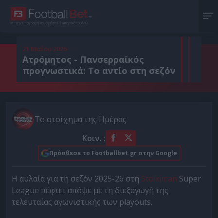
Με την υπογραφή του Χρήστου Σωτηρακόπουλου
21 Μαΐου 2026
Ατρόμητος - Πανσερραϊκός
προγνωστικά: Το αντίο στη σεζόν
Το στοίχημα της Ημέρας
Κοιν. :
Πρόσθεσε το Footballbet.gr στην Google
Η αυλαία για τη σεζόν 2025-26 στη
Stoiximan
Super
League πέφτει απόψε με τη διεξαγωγή της
τελευταίας αγωνιστικής των playouts.