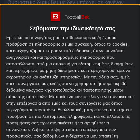
Ουσιαστικό διακύβευμα δεν υπάρχει σε κανέναν
από τους τρεις
αγώνες σήμερα
, αφού τα πάντα όσον
αφορά την παραμονή έχουν κριθεί.
Σεβόμαστε την ιδιωτικότητά σας
Παρόλα αυτά έχουμε ξεχωρίσει μία επιλογή από την
αναμέτρηση Ατρόμητος – Πανσερραϊκός.
Εμείς και οι συνεργάτες μας αποθηκεύουμε και/ή έχουμε
πρόσβαση σε πληροφορίες σε μια συσκευή, όπως τα cookies,
Υπό άλλες συνθήκες, τα «λιοντάρια» θα έπαιζαν για
και επεξεργαζόμαστε προσωπικά δεδομένα, όπως μοναδικοί
την παραμονή τους στην κατηγορία σήμερα στο
αναγνωριστικοί και προσαρμοσμένες πληροφορίες που
αποστέλλονται από μια συσκευή για εξατομικευμένες διαφημίσεις
Περιστέρι.
και περιεχόμενο, μέτρηση διαφήμισης και περιεχομένου, έρευνα
Ωστόσο η ισοπαλία με τον Παναιτωλικό (1-1) ήταν
ακροατηρίου και ανάπτυξη υπηρεσιών.
Με την άδειά σας, εμείς
και οι συνεργάτες μας ενδέχεται να χρησιμοποιήσουμε ακριβή
ένα καταδικαστικό αποτέλεσμα, που ήρθε να
δεδομένα γεωγραφικής τοποθεσίας και ταυτοποίησης μέσω
προστεθεί σε μία σειρά αγώνων δίχως νίκη στο
σάρωσης συσκευών. Μπορείτε να κάνετε κλικ για να συναινέσετε
κουπόνι στοιχήματος
(0-2-2).
στην επεξεργασία από εμάς και τους συνεργάτες μας όπως
περιγράφεται παραπάνω. Εναλλακτικά, μπορείτε να αποκτήσετε
Ατρόμητος –
πρόσβαση σε πιο λεπτομερείς πληροφορίες και να αλλάξετε τις
προτιμήσεις σας πριν συναινέσετε ή να αρνηθείτε να
Πανσερραϊκός στοίχημα
συναινέσετε.
Λάβετε υπόψη ότι κάποια επεξεργασία των
προσωπικών σας δεδομένων ενδέχεται να μην απαιτεί τη