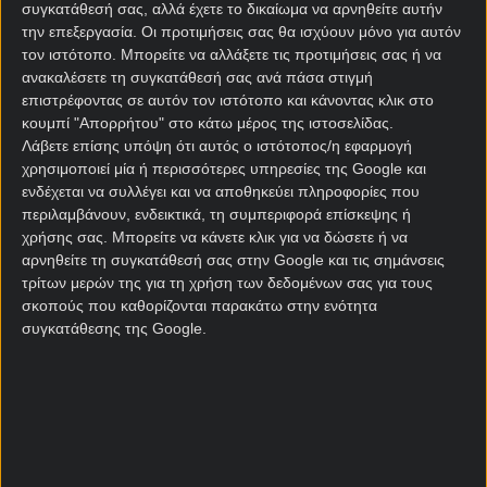
Ως εκ τούτου ο Πανσερραϊκός θα παίξει απόψε
συγκατάθεσή σας, αλλά έχετε το δικαίωμα να αρνηθείτε αυτήν
μονάχα για τη φανέλα, αν και ενδεχομένως θα ήθελε
την επεξεργασία. Οι προτιμήσεις σας θα ισχύουν μόνο για αυτόν
τον ιστότοπο. Μπορείτε να αλλάξετε τις προτιμήσεις σας ή να
να αποφύγει έστω την τελευταία θέση στη
ανακαλέσετε τη συγκατάθεσή σας ανά πάσα στιγμή
βαθμολογία Σούπερ Λιγκ
.
επιστρέφοντας σε αυτόν τον ιστότοπο και κάνοντας κλικ στο
κουμπί "Απορρήτου" στο κάτω μέρος της ιστοσελίδας.
Ο Ατρόμητος από την άλλη έχει καθαρίσει από πολύ
Λάβετε επίσης υπόψη ότι αυτός ο ιστότοπος/η εφαρμογή
νωρίς με την παραμονή και δεδομένα θα τερματίσει
χρησιμοποιεί μία ή περισσότερες υπηρεσίες της Google και
πρώτος σε αυτό το μίνι-πρωτάθλημα των playouts.
ενδέχεται να συλλέγει και να αποθηκεύει πληροφορίες που
περιλαμβάνουν, ενδεικτικά, τη συμπεριφορά επίσκεψης ή
Η ομάδα του Ντούσαν Κέρκεζ πάντως παίζει στα ίσα
χρήσης σας. Μπορείτε να κάνετε κλικ για να δώσετε ή να
κάθε αγώνα και σε κανένα σημείο δεν
αρνηθείτε τη συγκατάθεσή σας στην Google και τις σημάνσεις
παρουσιάστηκε αδιάφορη.
τρίτων μερών της για τη χρήση των δεδομένων σας για τους
σκοπούς που καθορίζονται παρακάτω στην ενότητα
Μάλιστα, στον εκτός έδρας αγώνα του πρώτου
συγκατάθεσης της Google.
γύρου των playouts απέναντι στον Πανσερραϊκό, ο
Ατρόμητος έκανε πάρτι, φτάνοντας σε νίκη με σκορ
4-0 για να συνεχίσει την παράδοση που τον θέλει να
μην χάνει από την ομάδα των Σερρών (5-5-0) σε
επίπεδο 1ης κατηγορίας.