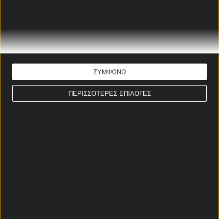
Το στοίχημα της Ημέρας
Ώρα έναρξης: 18:00
Σούπερ Λιγκ
ΕΚΤΙΜΗΣΗ: Over 2,5
ΣΥΜΦΩΝΩ
Απόδοση: 1.75
Παίξε νόμιμα
ΠΕΡΙΣΣΟΤΕΡΕΣ ΕΠΙΛΟΓΕΣ
ΣΤΟΙΧΗΜΑΤΙΚΕΣ ΠΡΟΣΦΟΡΕΣ *
Αρχική Σελίδα