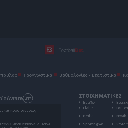
όπουλος
Προγνωστικά
Βαθμολογίες - Στατιστικά
Κ
ΣΤΟΙΧΗΜΑΤΙΚΕΣ
Bet365
Betss
Elabet
Fonbe
ροι και προϋποθέσεις
Netbet
Novibe
Sportingbet
Stoixi
ΘΙΣΜΟΥ & ΑΠΩΛΕΙΑΣ ΠΕΡΙΟΥΣΙΑΣ | ΕΟΠΑΕ –