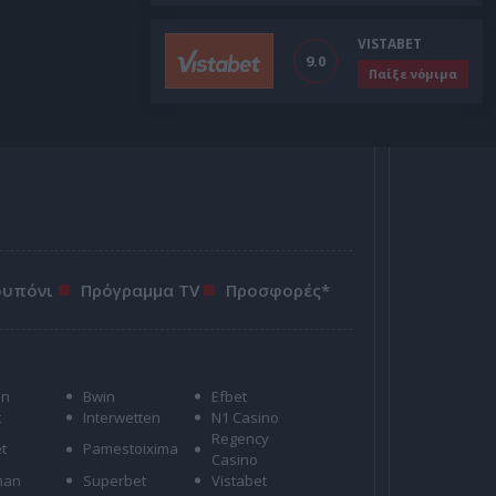
VISTABET
9.0
Παίξε νόμιμα
ουπόνι
Πρόγραμμα TV
Προσφορές*
on
Bwin
Efbet
t
Interwetten
N1 Casino
Regency
t
Pamestoixima
Casino
man
Superbet
Vistabet