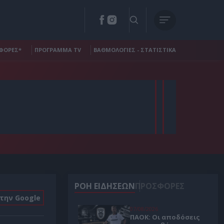
ΦΟΡΕΣ*
ΠΡΟΓΡΑΜΜΑ TV
ΒΑΘΜΟΛΟΓΙΕΣ - ΣΤΑΤΙΣΤΙΚΑ
ΡΟΗ ΕΙΔΗΣΕΩΝ
ΠΡΟΣΦΟΡΕΣ
στην Google
07/08/2026
ΠΑΟΚ: Οι αποδόσεις