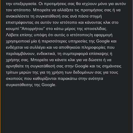
Πανσερραϊκού (6 ισοπαλίες, 4 ήττες), ωστόσο η
την επεξεργασία. Οι προτιμήσεις σας θα ισχύουν μόνο για αυτόν
Κηφισιά δεν έχει σταματήσει να σκοράρει. Είναι
τον ιστότοπο. Μπορείτε να αλλάξετε τις προτιμήσεις σας ή να
χαρακτηριστικό το γεγονός πως η ομάδα των
ανακαλέσετε τη συγκατάθεσή σας ανά πάσα στιγμή
βορείων προαστίων από τότε μέχρι και την
επιστρέφοντας σε αυτόν τον ιστότοπο και κάνοντας κλικ στο
κουμπί "Απορρήτου" στο κάτω μέρος της ιστοσελίδας.
περασμένη αγωνιστική, σκοράρει σε 7/10 αγώνες.
Λάβετε επίσης υπόψη ότι αυτός ο ιστότοπος/η εφαρμογή
Την ίδια στιγμή ο Λεβαδειακός παραμένει η φετινή
χρησιμοποιεί μία ή περισσότερες υπηρεσίες της Google και
ενδέχεται να συλλέγει και να αποθηκεύει πληροφορίες που
έκπληξη του πρωταθλήματος, αν και φαίνεται
περιλαμβάνουν, ενδεικτικά, τη συμπεριφορά επίσκεψης ή
εμφανώς επηρεασμένος από τον αποκλεισμό του
χρήσης σας. Μπορείτε να κάνετε κλικ για να δώσετε ή να
στο Κύπελλο Ελλάδας
Betsson
. Η βαριά ήττα με 4-0
αρνηθείτε τη συγκατάθεσή σας στην Google και τις σημάνσεις
από την ΑΕΚ την προηγούμενη αγωνιστική ήταν
τρίτων μερών της για τη χρήση των δεδομένων σας για τους
κάτι που σίγουρα δεν θα μπορούσε να προβλέψει ο
σκοπούς που καθορίζονται παρακάτω στην ενότητα
Νίκος Παπαδόπουλος, σε συνδυασμό με το
συγκατάθεσης της Google.
«άσφαιρο» σερί της ομάδας του σε τρεις αγώνες σε
όλες τις διοργανώσεις.
Παρ’ όλα αυτά ο Λεβαδειακός παραμένει η ομάδα με
την καλύτερη επίθεση του πρωταθλήματος.
Συνολικά μετράει 49 γκολ, ενώ Όζμπολτ και
Πεντρόζο βρίσκονται στην πεντάδα των πρώτων