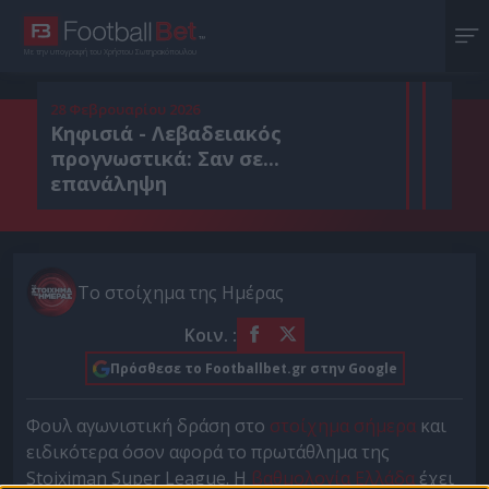
Με την υπογραφή του Χρήστου Σωτηρακόπουλου
28 Φεβρουαρίου 2026
Κηφισιά - Λεβαδειακός
προγνωστικά: Σαν σε...
επανάληψη
Το στοίχημα της Ημέρας
Κοιν. :
Πρόσθεσε το Footballbet.gr στην Google
Φουλ αγωνιστική δράση στο
στοίχημα σήμερα
και
ειδικότερα όσον αφορά το πρωτάθλημα της
Stoiximan Super League. Η
βαθμολογία Ελλάδα
έχει