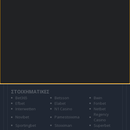
Προσφορές*
Για όλες τις
Προσφορές
: *Ισχύουν όροι και
προϋποθέσεις
21+ | ΑΡΜΟΔΙΟΣ ΡΥΘΜΙΣΤΗΣ ΕΕΕΠ | ΚΙΝΔΥΝΟΣ
ΕΘΙΣΜΟΥ & ΑΠΩΛΕΙΑΣ ΠΕΡΙΟΥΣΙΑΣ | ΕΟΠΑΕ – ΓΡΑΜΜΗ
ΣΥΜΒΟΥΛΕΥΤΙΚΗΣ: 1114 | ΠΑΙΞΕ ΥΠΕΥΘΥΝΑ
ΣΤΟΙΧΗΜΑΤΙΚΕΣ
Bet365
Betsson
Bwin
Efbet
Elabet
Fonbet
Interwetten
N1 Casino
Netbet
Regency
Novibet
Pamestoixima
Casino
Sportingbet
Stoiximan
Superbet