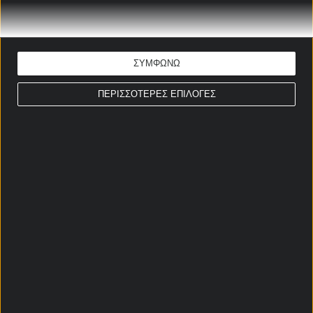
ΕΚΤΙΜΗΣΗ: G/G & Over 2,5
Απόδοση: 2.35
Παίξε νόμιμα
ΣΥΜΦΩΝΩ
ΣΤΟΙΧΗΜΑΤΙΚΕΣ ΠΡΟΣΦΟΡΕΣ *
ΠΕΡΙΣΣΟΤΕΡΕΣ ΕΠΙΛΟΓΕΣ
Αρχική Σελίδα
Χρήστος Σωτηρακόπουλος
Προγνωστικά
Βαθμολογίες - Στατιστικά
Κουπόνι
Πρόγραμμα TV