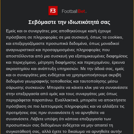
πάρει… φωτιά από την κορυφή μέχρι και τις
τελευταίες θέσεις. Κάπως έτσι, μεγάλο ενδιαφέρον
αναμένεται να έχει το Κηφισιά – Λεβαδειακός καθώς
Σεβόμαστε την ιδιωτικότητά σας
αμφότερες οι ομάδες «ψάχνουν» το τρίποντο για
Εμείς και οι συνεργάτες μας αποθηκεύουμε και/ή έχουμε
διαφορετικούς λόγους.
πρόσβαση σε πληροφορίες σε μια συσκευή, όπως τα cookies,
και επεξεργαζόμαστε προσωπικά δεδομένα, όπως μοναδικοί
Κηφισιά – Λεβαδειακός
αναγνωριστικοί και προσαρμοσμένες πληροφορίες που
αποστέλλονται από μια συσκευή για εξατομικευμένες διαφημίσεις
στοίχημα
και περιεχόμενο, μέτρηση διαφήμισης και περιεχομένου, έρευνα
ακροατηρίου και ανάπτυξη υπηρεσιών.
Με την άδειά σας, εμείς
Στην προηγούμενη αγωνιστική η Κηφισιά πήρε
και οι συνεργάτες μας ενδέχεται να χρησιμοποιήσουμε ακριβή
μεγάλη ισοπαλία στην έδρα του Άρη (1-1, 22/2).
δεδομένα γεωγραφικής τοποθεσίας και ταυτοποίησης μέσω
Μάλιστα, λίγο έλειψε να κερδίσει καθώς βρήκε και
σάρωσης συσκευών. Μπορείτε να κάνετε κλικ για να συναινέσετε
στην επεξεργασία από εμάς και τους συνεργάτες μας όπως
δεύτερο τέρμα με τον Πόμπο, αλλά το γκολ του εν
περιγράφεται παραπάνω. Εναλλακτικά, μπορείτε να αποκτήσετε
τέλει ακυρώθηκε και το αποτέλεσμα έμεινε ως είχε
πρόσβαση σε πιο λεπτομερείς πληροφορίες και να αλλάξετε τις
μέχρι τη λήξη.
προτιμήσεις σας πριν συναινέσετε ή να αρνηθείτε να
συναινέσετε.
Λάβετε υπόψη ότι κάποια επεξεργασία των
Μπορεί να μην έχει βρει νίκη από τον Νοέμβριο
προσωπικών σας δεδομένων ενδέχεται να μην απαιτεί τη
στο
πρόγραμμα αγώνων
και το 3-0 επί του
συγκατάθεσή σας, αλλά έχετε το δικαίωμα να αρνηθείτε αυτήν