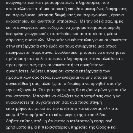
Αταλάντα απέναντι στην Ρεάλ με απόδοση 1.82.
αναγνωριστικοί και προσαρμοσμένες πληροφορίες που
αποστέλλονται από μια συσκευή για εξατομικευμένες διαφημίσεις
[desktopbanner3 text=”Pamestoixima, το παιχνίδι
και περιεχόμενο, μέτρηση διαφήμισης και περιεχομένου, έρευνα
σου καλύτερο ΕΔΩ!” etairia=”Pamestoixima”
ακροατηρίου και ανάπτυξη υπηρεσιών.
Με την άδειά σας, εμείς
και οι συνεργάτες μας ενδέχεται να χρησιμοποιήσουμε ακριβή
oroi=”21+ | MGA” ]
δεδομένα γεωγραφικής τοποθεσίας και ταυτοποίησης μέσω
Οι γηπεδούχοι έχουν προβάδισμα από το 1-0 του
σάρωσης συσκευών. Μπορείτε να κάνετε κλικ για να συναινέσετε
στην επεξεργασία από εμάς και τους συνεργάτες μας όπως
πρώτου αγώνα, ωστόσο η Ατάλαντα έχει τη
περιγράφεται παραπάνω. Εναλλακτικά, μπορείτε να αποκτήσετε
δυνατότητα να δημιουργήσει προβλήματα στους
πρόσβαση σε πιο λεπτομερείς πληροφορίες και να αλλάξετε τις
Ισπανούς.
προτιμήσεις σας πριν συναινέσετε ή να αρνηθείτε να
συναινέσετε.
Λάβετε υπόψη ότι κάποια επεξεργασία των
Μπορεί να σκοράρει η ιταλική ομάδα και να βάλει
προσωπικών σας δεδομένων ενδέχεται να μην απαιτεί τη
τις βάσεις για την ανατροπή.
συγκατάθεσή σας, αλλά έχετε το δικαίωμα να αρνηθείτε αυτήν
την επεξεργασία. Οι προτιμήσεις σας θα ισχύουν μόνο για αυτόν
στοίχημα
τον ιστότοπο. Μπορείτε να αλλάξετε τις προτιμήσεις σας ή να
ανακαλέσετε τη συγκατάθεσή σας ανά πάσα στιγμή
"Στοιχημα, προγνωστικα, πονταρισμα
16
επιστρέφοντας σε αυτόν τον ιστότοπο και κάνοντας κλικ στο
κουμπί "Απορρήτου" στο κάτω μέρος της ιστοσελίδας.
Λάβετε επίσης υπόψη ότι αυτός ο ιστότοπος/η εφαρμογή
ΣΤΟΙΧΗΜΑΤΙΚΕΣ ΠΡΟΣΦΟΡΕΣ *
χρησιμοποιεί μία ή περισσότερες υπηρεσίες της Google και