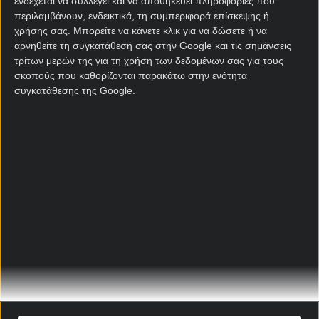
ενδέχεται να συλλέγει και να αποθηκεύει πληροφορίες που
περιλαμβάνουν, ενδεικτικά, τη συμπεριφορά επίσκεψης ή
χρήσης σας. Μπορείτε να κάνετε κλικ για να δώσετε ή να
αρνηθείτε τη συγκατάθεσή σας στην Google και τις σημάνσεις
τρίτων μερών της για τη χρήση των δεδομένων σας για τους
σκοπούς που καθορίζονται παρακάτω στην ενότητα
συγκατάθεσης της Google.
Αρχική Σελίδα
Χρήστος Σωτηρακόπουλος
Προγνωστικά
Βαθμολογίες - Στατιστικά
Κουπόνι
Πρόγραμμα TV
Προσφορές*