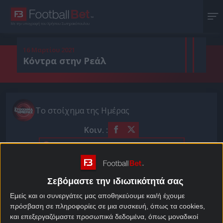
Με την υπογραφή του Χρήστου Σωτηρακόπουλου
16 Μαρτίου 2021
Κόντρα στην Ρεάλ
Το στοίχημα της Ημέρας
Κοιν. :
Πρόσθεσε το Footballbet.gr στην Google
Τα επιτυχημένα ποσοστά των τελευταίων ημερών
Σεβόμαστε την ιδιωτικότητά σας
θα προσπαθήσουμε να συνεχίσουμε σήμερα στο
βασικό μας ποντάρισμα.
Εμείς και οι συνεργάτες μας αποθηκεύουμε και/ή έχουμε
πρόσβαση σε πληροφορίες σε μια συσκευή, όπως τα cookies,
Το πιο δυνατό bet της ημέρας ανήκει στο Χ2 της
και επεξεργαζόμαστε προσωπικά δεδομένα, όπως μοναδικοί