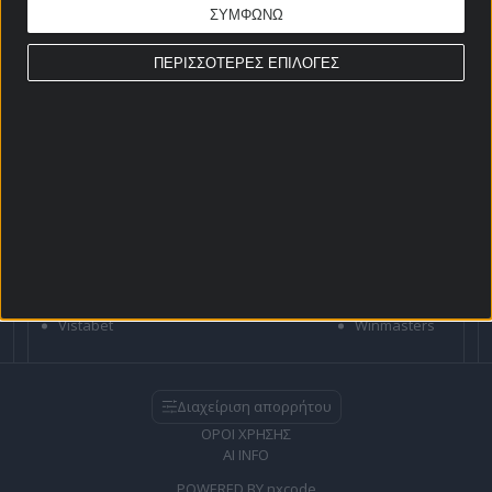
Για όλες τις
Προσφορές
: *Ισχύουν όροι και
ΣΥΜΦΩΝΩ
προϋποθέσεις
ΠΕΡΙΣΣΟΤΕΡΕΣ ΕΠΙΛΟΓΕΣ
21+ | ΑΡΜΟΔΙΟΣ ΡΥΘΜΙΣΤΗΣ ΕΕΕΠ | ΚΙΝΔΥΝΟΣ
ΕΘΙΣΜΟΥ & ΑΠΩΛΕΙΑΣ ΠΕΡΙΟΥΣΙΑΣ | ΕΟΠΑΕ – ΓΡΑΜΜΗ
ΣΥΜΒΟΥΛΕΥΤΙΚΗΣ: 1114 | ΠΑΙΞΕ ΥΠΕΥΘΥΝΑ
ΣΤΟΙΧΗΜΑΤΙΚΕΣ
Bet365
Betsson
Bwin
Efbet
Elabet
Fonbet
Interwetten
N1 Casino
Netbet
Regency
Novibet
Pamestoixima
Casino
Sportingbet
Stoiximan
Superbet
Vistabet
Winmasters
Διαχείριση απορρήτου
ΟΡΟΙ ΧΡΗΣΗΣ
AI INFO
POWERED BY
nxcode