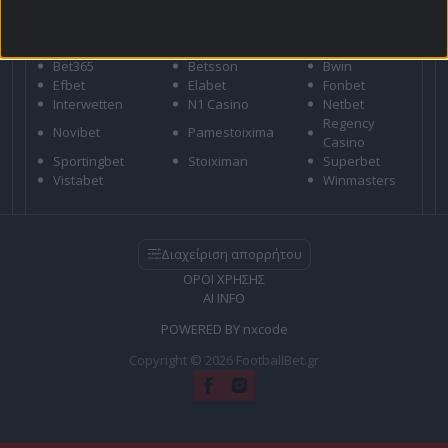
ΣΤΟΙΧΗΜΑΤΙΚΕΣ
Bet365
Betsson
Bwin
Efbet
Elabet
Fonbet
Interwetten
N1 Casino
Netbet
Regency
Novibet
Pamestoixima
Casino
Sportingbet
Stoiximan
Superbet
Vistabet
Winmasters
Διαχείριση απορρήτου
ΟΡΟΙ ΧΡΗΣΗΣ
AI INFO
POWERED BY
nxcode
Copyright © 2026 FootballBet.gr