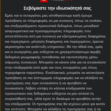
διεξαχθεί ένας «τελικός παραμονής» στη Σεγούντα
Σεβόμαστε την ιδιωτικότητά σας
Ντιβιζιόν ανάμεσα σε Λεγκανές και Ουέσκα.
Εμείς και οι συνεργάτες μας αποθηκεύουμε και/ή έχουμε
Αμφότερες βρίσκονται στο χείλος του γκρεμού. Η
πρόσβαση σε πληροφορίες σε μια συσκευή, όπως τα cookies,
Λεγκανές με 42 πόντους είναι στο +5 από την
και επεξεργαζόμαστε προσωπικά δεδομένα, όπως μοναδικοί
επικίνδυνη ζώνη στη
βαθμολογία Β Ισπανίας
. Την
αναγνωριστικοί και προσαρμοσμένες πληροφορίες που
αποστέλλονται από μια συσκευή για εξατομικευμένες διαφημίσεις
ίδια στιγμή η Ουέσκα είναι σε χειρότερη
και περιεχόμενο, μέτρηση διαφήμισης και περιεχομένου, έρευνα
κατάσταση, αφού βρίσκεται στο -4 από την
ακροατηρίου και ανάπτυξη υπηρεσιών.
Με την άδειά σας, εμείς
παραμονή, τρεις αγώνες πριν από το τέλος της
και οι συνεργάτες μας ενδέχεται να χρησιμοποιήσουμε ακριβή
σεζόν. Γίνεται ευκόλως αντιληπτό λοιπόν ότι
δεδομένα γεωγραφικής τοποθεσίας και ταυτοποίησης μέσω
μιλάμε για ένα ματς «θάνατός σου, η ζωή μου».
σάρωσης συσκευών. Μπορείτε να κάνετε κλικ για να συναινέσετε
στην επεξεργασία από εμάς και τους συνεργάτες μας όπως
περιγράφεται παραπάνω. Εναλλακτικά, μπορείτε να αποκτήσετε
Λεγκανές – Ουέσκα
πρόσβαση σε πιο λεπτομερείς πληροφορίες και να αλλάξετε τις
στοίχημα
προτιμήσεις σας πριν συναινέσετε ή να αρνηθείτε να
συναινέσετε.
Λάβετε υπόψη ότι κάποια επεξεργασία των
προσωπικών σας δεδομένων ενδέχεται να μην απαιτεί τη
Η Λεγκανές μπορεί να προέρχεται από τέσσερις
συγκατάθεσή σας, αλλά έχετε το δικαίωμα να αρνηθείτε αυτήν
διαδοχικές ήττες, όλες όμως προήλθαν από
την επεξεργασία. Οι προτιμήσεις σας θα ισχύουν μόνο για αυτόν
ανώτερους αντιπάλους. Τώρα που ο κόμπος έχει
τον ιστότοπο. Μπορείτε να αλλάξετε τις προτιμήσεις σας ή να