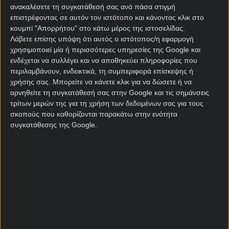
φτάσει στο χτένι, περιμένουμε πως θα δείξει τη
ανακαλέσετε τη συγκατάθεσή σας ανά πάσα στιγμή
δέουσα σοβαρότητα και θα καθαρίσει την
επιστρέφοντας σε αυτόν τον ιστότοπο και κάνοντας κλικ στο
παραμονή. Μάλιστα, εντός έδρας η ομάδα της
κουμπί "Απορρήτου" στο κάτω μέρος της ιστοσελίδας.
Μαδρίτης έχει δείξει σημαντική βελτίωση μέσα στο
Λάβετε επίσης υπόψη ότι αυτός ο ιστότοπος/η εφαρμογή
χρησιμοποιεί μία ή περισσότερες υπηρεσίες της Google και
2026.
ενδέχεται να συλλέγει και να αποθηκεύει πληροφορίες που
Από την άλλη η Ουέσκα είναι η χειρότερη εκτός
περιλαμβάνουν, ενδεικτικά, τη συμπεριφορά επίσκεψης ή
χρήσης σας. Μπορείτε να κάνετε κλικ για να δώσετε ή να
έδρας ομάδα της κατηγορίας με 15 ήττες σε 19
αρνηθείτε τη συγκατάθεσή σας στην Google και τις σημάνσεις
αγώνες και μόλις οκτώ βαθμούς στο σύνολο!
τρίτων μερών της για τη χρήση των δεδομένων σας για τους
Επιπλέον, η ομάδα της Αραγονίας προέρχεται κι
σκοπούς που καθορίζονται παρακάτω στην ενότητα
αυτή από ένα σερί τριών ηττών, ενώ με την εικόνα
συγκατάθεσης της Google.
που παρουσιάζει δεν δείχνει ικανή για να
παραμείνει στην κατηγορία.
Στο δια ταύτα, η επιλογή μας για το
στοιχημα
σημερα
θα είναι η νίκη της Λεγκανές σε απόδοση
1.94 στη
Stoiximan
, καθώς οι Μαδριλένοι δεν θα
βρουν καλύτερη ευκαιρία για να τελειώσουν με την
παραμονή.