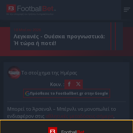
Με την υπογραφή του Χρήστου Σωτηρακόπουλου
18 Μαΐου 2026
Λεγκανές - Ουέσκα προγνωστικά:
Ή τώρα ή ποτέ!
Το στοίχημα της Ημέρας
Κοιν. :
Πρόσθεσε το Footballbet.gr στην Google
Μπορεί το Άρσεναλ – Μπέρνλι να μονοπωλεί το
ενδιαφέρον στις
αθλητικές μεταδόσεις σήμερα
,
ωστόσο για το στοίχημα της ημέρας θα πάμε προς
Ισπανία μεριά. Συγκεκριμένα, στις 21:30 θα