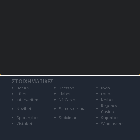
Για όλες τις
Προσφορές
: *Ισχύουν όροι και
προϋποθέσεις
21+ | ΑΡΜΟΔΙΟΣ ΡΥΘΜΙΣΤΗΣ ΕΕΕΠ | ΚΙΝΔΥΝΟΣ
ΕΘΙΣΜΟΥ & ΑΠΩΛΕΙΑΣ ΠΕΡΙΟΥΣΙΑΣ | ΕΟΠΑΕ – ΓΡΑΜΜΗ
ΣΥΜΒΟΥΛΕΥΤΙΚΗΣ: 1114 | ΠΑΙΞΕ ΥΠΕΥΘΥΝΑ
ΣΤΟΙΧΗΜΑΤΙΚΕΣ
Bet365
Betsson
Bwin
Efbet
Elabet
Fonbet
Interwetten
N1 Casino
Netbet
Regency
Novibet
Pamestoixima
Casino
Sportingbet
Stoiximan
Superbet
Vistabet
Winmasters