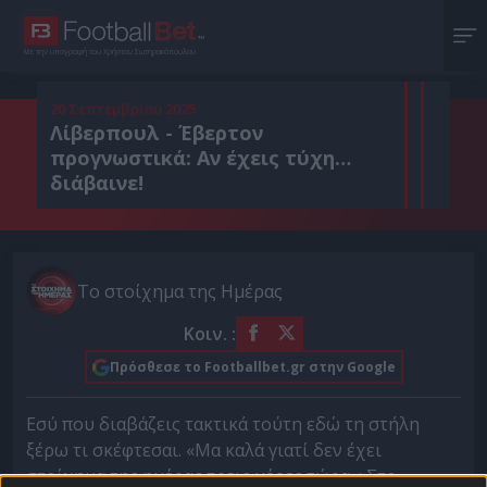
Με την υπογραφή του Χρήστου Σωτηρακόπουλου
20 Σεπτεμβρίου 2025
Λίβερπουλ - Έβερτον
προγνωστικά: Αν έχεις τύχη…
διάβαινε!
Το στοίχημα της Ημέρας
Κοιν. :
Πρόσθεσε το Footballbet.gr στην Google
Εσύ που διαβάζεις τακτικά τούτη εδώ τη στήλη
ξέρω τι σκέφτεσαι. «Μα καλά γιατί δεν έχει
στοίχημα της ημέρας τρεις μέρες τώρα»; Στο