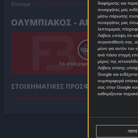
δίνουμε
ΔΩΡΟ 2 ΜΗΝΕΣ COSMOTE TV πατώντας εδώ
διαφήμισης και περι
συνεργάτες μας ενδέ
μέσω σάρωσης συσκευ
ΟΛΥΜΠΙΑΚΟΣ - ΑΡΗΣ ΠΡΟΓΝ
συνεργάτες μας όπω
λεπτομερείς πληροφορ
Λάβετε υπόψη ότι κά
συγκατάθεσή σας, αλ
μόνο για αυτόν τον 
ανά πάσα στιγμή επι
μέρος της ιστοσελίδα
Το στοίχημα της Ημέρας
Λάβετε επίσης υπόψη
Google και ενδέχετα
συμπεριφορά επίσκεψ
ΣΤΟΙΧΗΜΑΤΙΚΕΣ ΠΡΟΣΦΟΡΕΣ *
σας στην Google και
καθορίζονται παρακ
ΠΕΡΙ