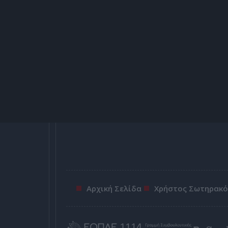
Αρχική Σελίδα
Χρήστος Σωτηρακ