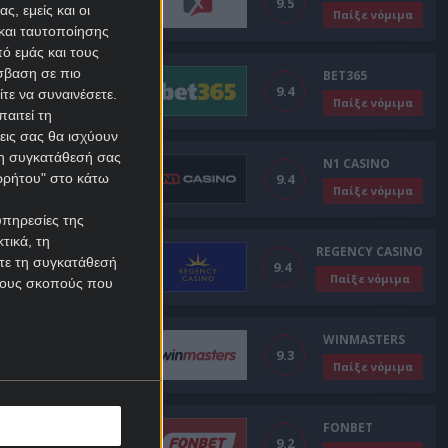
9.5
ς, εμείς και οι
Παίξε νόμιμα
και ταυτοποίησης
ό εμάς και τους
σβαση σε πιο
BET365
9.4
τε να συναινέσετε.
Παίξε νόμιμα
αιτεί τη
εις σας θα ισχύουν
 τη συγκατάθεσή σας
N1 CASINO
9.4
ορρήτου" στο κάτω
Παίξε νόμιμα
υπηρεσίες της
τικά, τη
REGENCY CASINO
ίτε τη συγκατάθεσή
9.4
Παίξε νόμιμα
 τους σκοπούς που
WINMASTERS
9.3
Παίξε νόμιμα
FONBET
9.2