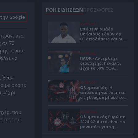
ΡΟΗ ΕΙΔΗΣΕΩΝ
ΠΡΟΣΦΟΡΕΣ
στην Google
05/08/2026
Επόμενη ομάδα
Βινίσιους Τζούνιορ:
α πράγματα
Οι αποδόσεις και οι
 σε 70
πιθανότητες για
μεταγραφή στην
Άρης, αφού
Άρσεναλ
05/08/2026
θέλει να
ΠΑΟΚ - Άντερλεχτ
διαιτητής: Πέναλτι
είχε το 50% των
αγώνων ελληνικών
. Έναν
ομάδων με
Μουνουέρα
05/08/2026
δα με σκοπό
Ολυμπιακός: Η
α μέχρι
απόδοση για να μπει
στη League phase του
Τσάμπιονς Λιγκ 🔴
αχία, που
05/08/2026
Ολυμπιακός Ευρώπη
τείες του
2026-27: Αυτό είναι το
μονοπάτι για τη
League phase του
Τσάμπιονς Λιγκ