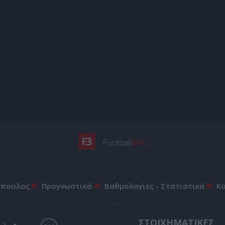
όπουλος
Προγνωστικά
Βαθμολογίες - Στατιστικά
Κ
ΣΤΟΙΧΗΜΑΤΙΚΕΣ