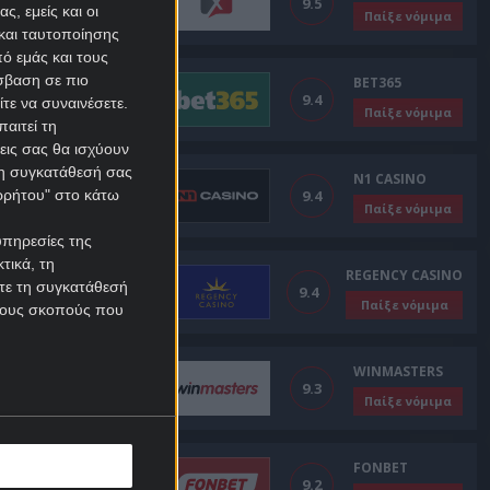
9.5
ς, εμείς και οι
Παίξε νόμιμα
και ταυτοποίησης
ό εμάς και τους
σβαση σε πιο
BET365
9.4
τε να συναινέσετε.
Παίξε νόμιμα
αιτεί τη
εις σας θα ισχύουν
 τη συγκατάθεσή σας
N1 CASINO
9.4
ορρήτου" στο κάτω
Παίξε νόμιμα
υπηρεσίες της
τικά, τη
REGENCY CASINO
ίτε τη συγκατάθεσή
9.4
Παίξε νόμιμα
 τους σκοπούς που
WINMASTERS
9.3
Παίξε νόμιμα
FONBET
9.2