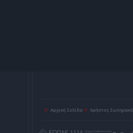
Αρχική Σελίδα
Χρήστος Σωτηρακ