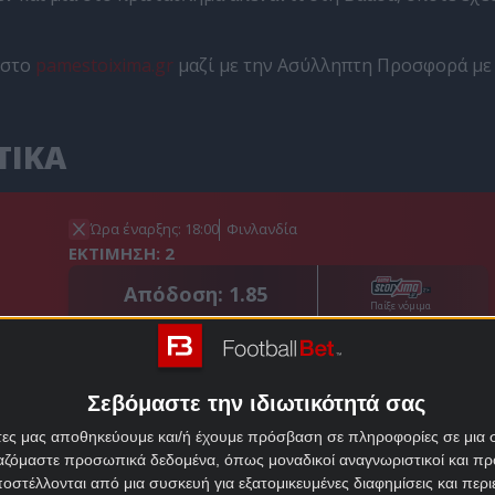
 στο
pamestoixima.gr
μαζί με την Ασύλληπτη Προσφορά με
ΤΙΚΑ
Ώρα έναρξης: 18:00
Φινλανδία
ΕΚΤΙΜΗΣΗ: 2
Απόδοση: 1.85
Παίξε νόμιμα
Σεβόμαστε την ιδιωτικότητά σας
άτες μας αποθηκεύουμε και/ή έχουμε πρόσβαση σε πληροφορίες σε μια
ργαζόμαστε προσωπικά δεδομένα, όπως μοναδικοί αναγνωριστικοί και 
στέλλονται από μια συσκευή για εξατομικευμένες διαφημίσεις και περ