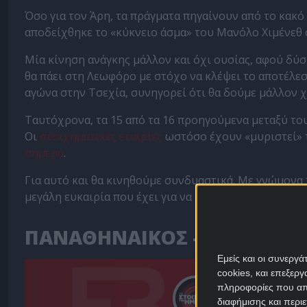
Όσο για τον Άρη, τα πράγματα πηγαίνουν από το κακό
αποδείχθηκε το «κύκνειο άσμα» του Μανόλο Χιμένεθ σ
Μία κίνηση ανάγκης μάλλον και όχι ουσίας, αφού δύσ
θα πάει στη Λεωφόρο με στόχο να κλέψει το αποτέλε
αγώνα στην Τσεχία, συνηγορεί ότι θα δούμε μάλλον 
Ταυτόχρονα, τα 15 από τα 16 προηγούμενα μεταξύ το
Οι
στοιχηματικές εταιρίες
ωστόσο έχουν «μυριστεί» τ
σημερα
.
Για αυτό και θα κινηθούμε συνδυαστικά. Με γνώμονα
μεγάλη ευκαιρία που έχει για να φτάσει τον Λεβαδειακ
ΠΑΝΑΘΗΝΑΙΚΟΣ - ΑΡΗΣ ΠΡΟ
Εμείς και οι συνεργ
cookies, και επεξε
πληροφορίες που απο
διαφήμισης και περι