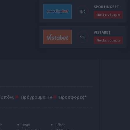
SPORTINGBET
9.0
Παίξε νόμιμα
VISTABET
9.0
Παίξε νόμιμα
ουπόνι
Πρόγραμμα TV
Προσφορές*
on
Bwin
Efbet