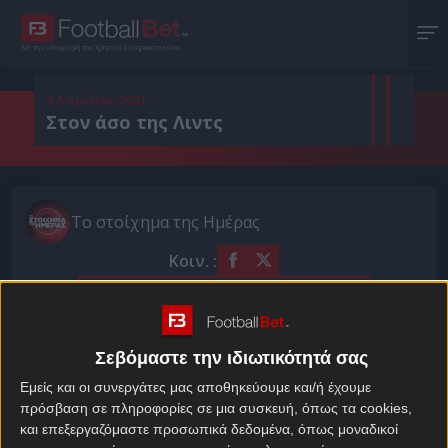
Με την υπογραφή του Χρήστου Σωτηρακόπουλου
3 Απριλίου 2021
Στον άσο της Λιντς
Το στοίχημα της Ημέρας
Κοιν. :
Πρόσθεσε το Footballbet.gr στην Google
Πεσκάρα και Πίζα επιβεβαίωσαν ένα ακόμη βασικό
Σεβόμαστε την ιδιωτικότητά σας
μας ποντάρισμα και σήμερα η σκυτάλη περνάει στην
Εμείς και οι συνεργάτες μας αποθηκεύουμε και/ή έχουμε
Πρέμιερ Λιγκ.
πρόσβαση σε πληροφορίες σε μια συσκευή, όπως τα cookies,
Το πιο δυνατό bet της ημέρας ανήκει στον άσο της
και επεξεργαζόμαστε προσωπικά δεδομένα, όπως μοναδικοί