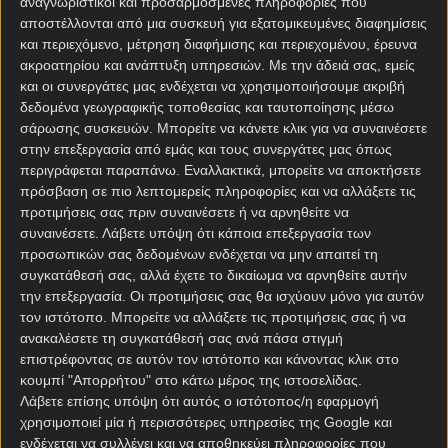
αναγνωριστικοί και προσαρμοσμένες πληροφορίες που
Λιντς απέναντι στην Σέφιλντ Γιουνάιτεντ με
αποστέλλονται από μια συσκευή για εξατομικευμένες διαφημίσεις
απόδοση 1.52.
και περιεχόμενο, μέτρηση διαφήμισης και περιεχομένου, έρευνα
ακροατηρίου και ανάπτυξη υπηρεσιών.
Με την άδειά σας, εμείς
Οι γηπεδούχοι έχουν μια καλή ευκαιρία να μπουν
και οι συνεργάτες μας ενδέχεται να χρησιμοποιήσουμε ακριβή
δυναμικά μετά την διακοπή του πρωταθλήματος
δεδομένα γεωγραφικής τοποθεσίας και ταυτοποίησης μέσω
αφού αντιμετωπίζουν την ουραγό του
σάρωσης συσκευών. Μπορείτε να κάνετε κλικ για να συναινέσετε
βαθμολογικού πίνακα.
στην επεξεργασία από εμάς και τους συνεργάτες μας όπως
περιγράφεται παραπάνω. Εναλλακτικά, μπορείτε να αποκτήσετε
Η Σέφιλντ Γιουνάιτεντ μάλλον έχει αποδεχθεί
πρόσβαση σε πιο λεπτομερείς πληροφορίες και να αλλάξετε τις
πλέον τη μοίρα της και δύσκολα θα βγάλει
προτιμήσεις σας πριν συναινέσετε ή να αρνηθείτε να
αντίδραση.
συναινέσετε.
Λάβετε υπόψη ότι κάποια επεξεργασία των
προσωπικών σας δεδομένων ενδέχεται να μην απαιτεί τη
συγκατάθεσή σας, αλλά έχετε το δικαίωμα να αρνηθείτε αυτήν
στοίχημα
την επεξεργασία. Οι προτιμήσεις σας θα ισχύουν μόνο για αυτόν
"Στοιχημα, προγνωστικα, πονταρισμα
τον ιστότοπο. Μπορείτε να αλλάξετε τις προτιμήσεις σας ή να
ανακαλέσετε τη συγκατάθεσή σας ανά πάσα στιγμή
επιστρέφοντας σε αυτόν τον ιστότοπο και κάνοντας κλικ στο
ΣΤΟΙΧΗΜΑΤΙΚΕΣ ΠΡΟΣΦΟΡΕΣ *
κουμπί "Απορρήτου" στο κάτω μέρος της ιστοσελίδας.
Λάβετε επίσης υπόψη ότι αυτός ο ιστότοπος/η εφαρμογή
χρησιμοποιεί μία ή περισσότερες υπηρεσίες της Google και
ενδέχεται να συλλέγει και να αποθηκεύει πληροφορίες που