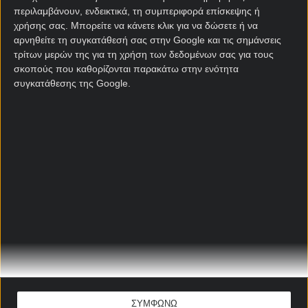
περιλαμβάνουν, ενδεικτικά, τη συμπεριφορά επίσκεψης ή
χρήσης σας. Μπορείτε να κάνετε κλικ για να δώσετε ή να
αρνηθείτε τη συγκατάθεσή σας στην Google και τις σημάνσεις
τρίτων μερών της για τη χρήση των δεδομένων σας για τους
σκοπούς που καθορίζονται παρακάτω στην ενότητα
συγκατάθεσης της Google.
Αρχική Σελίδα
Χρήστος Σωτηρακόπουλος
Προγνωστικά
Βαθμολογίες - Στατιστικά
Κουπόνι
Πρόγραμμα TV
Προσφορές*
Για όλες τις
Προσφορές
: *Ισχύουν όροι και
προϋποθέσεις
ΣΥΜΦΩΝΩ