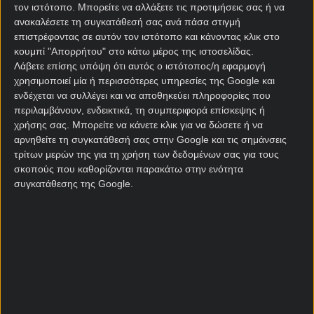
τον ιστότοπο. Μπορείτε να αλλάξετε τις προτιμήσεις σας ή να
Τρόμσο – Φρέντρικσταντ
ανακαλέσετε τη συγκατάθεσή σας ανά πάσα στιγμή
επιστρέφοντας σε αυτόν τον ιστότοπο και κάνοντας κλικ στο
στοίχημα
κουμπί "Απορρήτου" στο κάτω μέρος της ιστοσελίδας.
Λάβετε επίσης υπόψη ότι αυτός ο ιστότοπος/η εφαρμογή
Το σημερινό ματς με τη Φρέντρικσταντ μάλιστα
χρησιμοποιεί μία ή περισσότερες υπηρεσίες της Google και
ενδέχεται να συλλέγει και να αποθηκεύει πληροφορίες που
μοιάζει με… ιδανική ευκαιρία! Η φιλοξενούμενη την
περιλαμβάνουν, ενδεικτικά, τη συμπεριφορά επίσκεψης ή
περασμένη σεζόν ανέτρεψε όλα τα
προγνωστικά
με
χρήσης σας. Μπορείτε να κάνετε κλικ για να δώσετε ή να
την κατάκτηση του Κυπέλλου Νορβηγίας και τώρα
αρνηθείτε τη συγκατάθεσή σας στην Google και τις σημάνσεις
έχει έρθει η στιγμή να δρέψει τους καρπούς της
τρίτων μερών της για τη χρήση των δεδομένων σας για τους
επιτυχίας.
σκοπούς που καθορίζονται παρακάτω στην ενότητα
συγκατάθεσης της Google.
Για να γίνουμε πιο συγκεκριμένοι, η Φρέντρικσταντ
εξασφάλισε ευρωπαϊκό εισιτήριο μέσω του
Κυπέλλου και την ερχόμενη Πέμπτη θα ξεκινήσει το
ταξίδι της στο Europa League. Αναμφίβολα λοιπόν
το μυαλό -και το σώμα ενδεχομένως- των
ποδοσφαιριστών της θα βρίσκεται στην
αναμέτρηση της Πέμπτης με τη Μίντιλαντ.