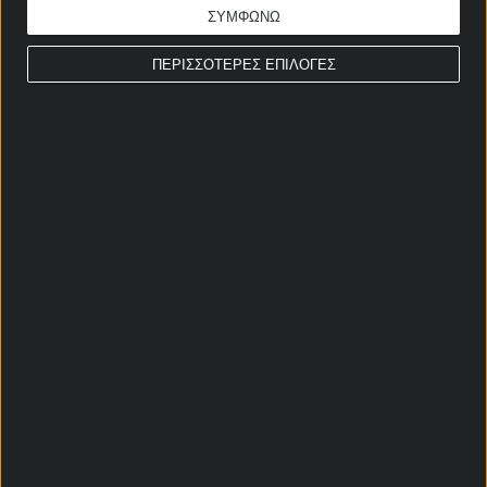
ΣΥΜΦΩΝΩ
ΠΕΡΙΣΣΟΤΕΡΕΣ ΕΠΙΛΟΓΕΣ
Αρχική Σελίδα
Χρήστος Σωτηρακόπουλος
Προγνωστικά
Βαθμολογίες - Στατιστικά
Κουπόνι
Πρόγραμμα TV
Προσφορές*