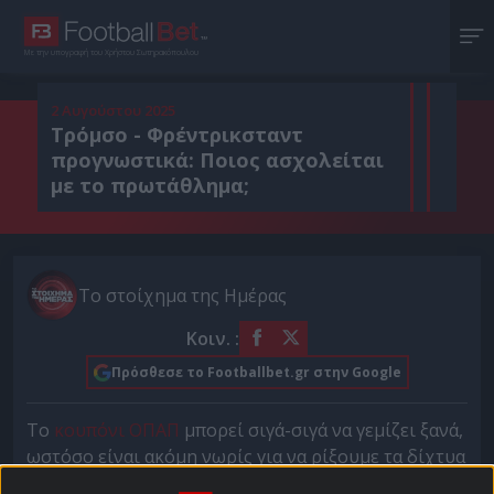
Με την υπογραφή του Χρήστου Σωτηρακόπουλου
2 Αυγούστου 2025
Τρόμσο - Φρέντρικσταντ
προγνωστικά: Ποιος ασχολείται
με το πρωτάθλημα;
Το στοίχημα της Ημέρας
Κοιν. :
Πρόσθεσε το Footballbet.gr στην Google
Το
κουπόνι ΟΠΑΠ
μπορεί σιγά-σιγά να γεμίζει ξανά,
ωστόσο είναι ακόμη νωρίς για να ρίξουμε τα δίχτυα
μας σε ομάδες που δεν έχουμε ξεκάθαρη εικόνα. Για