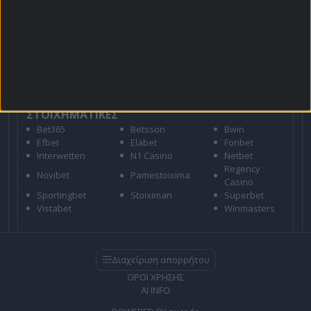
Για όλες τις
Προσφορές
: *Ισχύουν όροι και
προϋποθέσεις
21+ | ΑΡΜΟΔΙΟΣ ΡΥΘΜΙΣΤΗΣ ΕΕΕΠ | ΚΙΝΔΥΝΟΣ
ΕΘΙΣΜΟΥ & ΑΠΩΛΕΙΑΣ ΠΕΡΙΟΥΣΙΑΣ | ΕΟΠΑΕ – ΓΡΑΜΜΗ
ΣΥΜΒΟΥΛΕΥΤΙΚΗΣ: 1114 | ΠΑΙΞΕ ΥΠΕΥΘΥΝΑ
ΣΤΟΙΧΗΜΑΤΙΚΕΣ
Bet365
Betsson
Bwin
Efbet
Elabet
Fonbet
Interwetten
N1 Casino
Netbet
Regency
Novibet
Pamestoixima
Casino
Sportingbet
Stoiximan
Superbet
Vistabet
Winmasters
Διαχείριση απορρήτου
ΟΡΟΙ ΧΡΗΣΗΣ
AI INFO