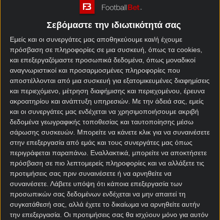
αυτό λοιπόν στο στοίχημα της ημέρας θα
ασχοληθούμε με το πρωτάθλημα Νορβηγίας και την
Σεβόμαστε την ιδιωτικότητά σας
αναμέτρηση Τρόμσο – Φρέντρικσταντ.
Εμείς και οι συνεργάτες μας αποθηκεύουμε και/ή έχουμε
Πορεία πρωταθλητισμού πραγματοποιεί η
πρόσβαση σε πληροφορίες σε μια συσκευή, όπως τα cookies,
και επεξεργαζόμαστε προσωπικά δεδομένα, όπως μοναδικοί
γηπεδούχος Τρόμσο, η οποία βρίσκεται στην 3η
αναγνωριστικοί και προσαρμοσμένες πληροφορίες που
θέση στη
βαθμολογία Α Νορβηγίας
. Αν και απέχει
αποστέλλονται από μια συσκευή για εξατομικευμένες διαφημίσεις
οκτώ πόντους από την πρωτοπόρο Βίκινγκ, μετρά
και περιεχόμενο, μέτρηση διαφήμισης και περιεχομένου, έρευνα
τρία ματς λιγότερα στο
πρόγραμμα αγώνων
οπότε
ακροατηρίου και ανάπτυξη υπηρεσιών.
Με την άδειά σας, εμείς
δεδομένα μπορεί να ελπίζει στην κατάκτηση του
και οι συνεργάτες μας ενδέχεται να χρησιμοποιήσουμε ακριβή
τίτλου.
δεδομένα γεωγραφικής τοποθεσίας και ταυτοποίησης μέσω
σάρωσης συσκευών. Μπορείτε να κάνετε κλικ για να συναινέσετε
Την περασμένη αγωνιστική βέβαια γνώρισε τη
στην επεξεργασία από εμάς και τους συνεργάτες μας όπως
συντριβή στην έδρα της Ρόζενμποργκ με σκορ 4-1.
περιγράφεται παραπάνω. Εναλλακτικά, μπορείτε να αποκτήσετε
Ένα αποτέλεσμα που έβαλε τέλος σε σερί εννέα
πρόσβαση σε πιο λεπτομερείς πληροφορίες και να αλλάξετε τις
προτιμήσεις σας πριν συναινέσετε ή να αρνηθείτε να
νικών για την ομάδα του Αρκτικού Κύκλου! Στόχος
συναινέσετε.
Λάβετε υπόψη ότι κάποια επεξεργασία των
λοιπόν η άμεση επάνοδος στα θετικά αποτέλεσματα,
προσωπικών σας δεδομένων ενδέχεται να μην απαιτεί τη
ώστε να κλείσει γρήγορα η κακή παρένθεση του
συγκατάθεσή σας, αλλά έχετε το δικαίωμα να αρνηθείτε αυτήν
άνοιξε στο Τρόντχαϊμ.
την επεξεργασία. Οι προτιμήσεις σας θα ισχύουν μόνο για αυτόν