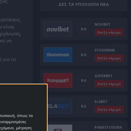
ίχως
Άρσεναλ
05/08/2026
ΔΕΣ ΤΑ ΥΠΟΛΟΙΠΑ ΝΕΑ
ΠΑΟΚ - Άντερλεχτ
διαιτητής: Πέναλτι
είχε το 50% των
ραστάσεις.
αγώνων ελληνικών
NOVIBET
ν είναι
ομάδων με
9.6
Μουνουέρα
Παίξε νόμιμα
οργάνωση,
κε να
STOIXIMAN
9.6
Παίξε νόμιμα
 για το
SUPERBET
9.6
Παίξε νόμιμα
ELABET
9.5
Παίξε νόμιμα
 συσκευή, όπως τα
προσαρμοσμένες
PAMESTOIXIMA
ιεχόμενο, μέτρηση