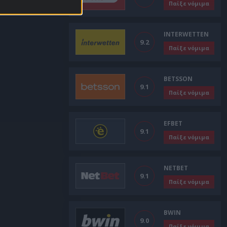
Παίξε νόμιμα
INTERWETTEN
9.2
Παίξε νόμιμα
BETSSON
9.1
Παίξε νόμιμα
EFBET
9.1
Παίξε νόμιμα
NETBET
9.1
Παίξε νόμιμα
BWIN
9.0
Παίξε νόμιμα