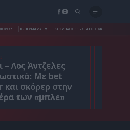
ΦΟΡΕΣ*
ΠΡΟΓΡΑΜΜΑ TV
ΒΑΘΜΟΛΟΓΙΕΣ - ΣΤΑΤΙΣΤΙΚΑ
25
ι – Λος Άντζελες
ωστικά: Με bet
r και σκόρερ στην
έρα των «μπλε»