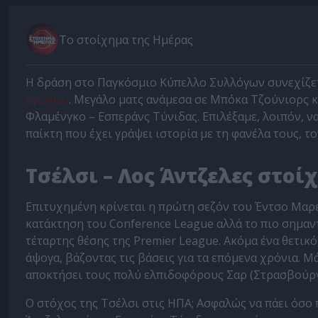
Το στοίχημα της Ημέρας
Η δράση στο Παγκόσμιο Κύπελλο Συλλόγων συνεχίζετα
αγώνων
. Μεγάλο ματς ανάμεσα σε Μπόκα Τζούνιορς κα
Φλαμένγκο – Εσπεράνς Τύνιδας. Επιλέξαμε, λοιπόν, ν
παίκτη που έχει γράψει ιστορία με τη φανέλα τους, το
Τσέλσι – Λος Άντζελες στοί
Επιτυχημένη κρίνεται η πρώτη σεζόν του Έντσο Μαρέ
κατάκτηση του Conference League αλλά το πιο σημαν
τέταρτης θέσης της Premier League. Ακόμα ένα θετικό
άψογα, βάζοντας τις βάσεις για τα επόμενα χρόνια. Μ
αποκτήσει τους πολύ ελπιδοφόρους Σαρ (Στρασβούργο
Ο στόχος της Τσέλσι στις ΗΠΑ; Ασφαλώς να πάει όσο π