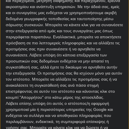
και περιεχόμενο, μέτρηση διαφήμισης και περιεχομένου, έρευνα
Το
FootballBet
έχει τις αποδόσεις για την επόμενη
ακροατηρίου και ανάπτυξη υπηρεσιών.
Με την άδειά σας, εμείς
ομάδα Νούνιες και σας παρουσιάζει όλα τα
και οι συνεργάτες μας ενδέχεται να χρησιμοποιήσουμε ακριβή
δεδομένα γεωγραφικής τοποθεσίας και ταυτοποίησης μέσω
δεδομένα, σε συνδυασμό με τους αριθμούς από τις
σάρωσης συσκευών. Μπορείτε να κάνετε κλικ για να συναινέσετε
στοιχηματικές εταιρίες
.
στην επεξεργασία από εμάς και τους συνεργάτες μας όπως
περιγράφεται παραπάνω. Εναλλακτικά, μπορείτε να αποκτήσετε
Τα φαβορί για την
πρόσβαση σε πιο λεπτομερείς πληροφορίες και να αλλάξετε τις
προτιμήσεις σας πριν συναινέσετε ή να αρνηθείτε να
επόμενη ομάδα Νούνιες
συναινέσετε.
Λάβετε υπόψη ότι κάποια επεξεργασία των
προσωπικών σας δεδομένων ενδέχεται να μην απαιτεί τη
Πρώτη στη λίστα για την επόμενη ομάδα του
συγκατάθεσή σας, αλλά έχετε το δικαίωμα να αρνηθείτε αυτήν
Νούνιες βρίσκεται η Λίβερπουλ. Εδώ και αρκετό
την επεξεργασία. Οι προτιμήσεις σας θα ισχύουν μόνο για αυτόν
διάστημα ακούγεται έντονα το ενδεχόμενο
τον ιστότοπο. Μπορείτε να αλλάξετε τις προτιμήσεις σας ή να
ανακαλέσετε τη συγκατάθεσή σας ανά πάσα στιγμή
επιστροφής του Νούνιες στους «reds», ιδιαίτερα
επιστρέφοντας σε αυτόν τον ιστότοπο και κάνοντας κλικ στο
από ΜΜΕ της χώρας του.
κουμπί "Απορρήτου" στο κάτω μέρος της ιστοσελίδας.
Λάβετε επίσης υπόψη ότι αυτός ο ιστότοπος/η εφαρμογή
Διάφορα ρεπορτάζ αναφέρουν πως ο αγγλικός
χρησιμοποιεί μία ή περισσότερες υπηρεσίες της Google και
σύλλογος εξετάζει στενά την κατάσταση στην οποία
ενδέχεται να συλλέγει και να αποθηκεύει πληροφορίες που
βρίσκεται ο 26χρονος επιθετικός. Παράλληλα
περιλαμβάνουν, ενδεικτικά, τη συμπεριφορά επίσκεψης ή
αναφέρεται πως ο ίδιος είναι προς το παρόν
χρήσης σας. Μπορείτε να κάνετε κλικ για να δώσετε ή να