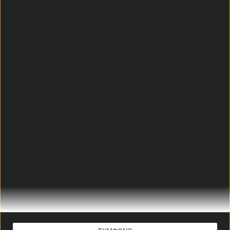
Τσέλσι
10.00
Αλ Χιλάλ
11.00
Γιουβέντους
12.00
Ολυμπιακός
51.00
Παναθηναϊκός
51.00
*Οι αποδόσεις υπόκεινται σε αλλαγές
Σχετικά άρθρα