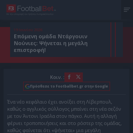
Με την υπογραφή του Χρήστου Σωτηρακόπουλου
19 Ιουνίου 2026
Επόμενη ομάδα Ντάργουιν
Νούνιες: Ψήνεται η μεγάλη
επιστροφή!
Κοιν. :
Πρόσθεσε το Footballbet.gr στην Google
Ένα νέο κεφάλαιο έχει ανοίξει στη Λίβερπουλ,
καθώς ο αγγλικός σύλλογος μπαίνει στη νέα σεζόν
με τον Άντονι Ιραόλα στον πάγκο. Αυτή η αλλαγή
φέρνει τροποποιήσεις και στο ρόστερ της ομάδας,
καθώς φαίνεται ότι «ψήνεται» μια μεγάλη