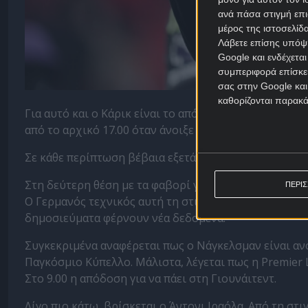
ανά πάσα στιγμή επι
μέρος της ιστοσελίδα
Λάβετε επίσης υπόψη
Google και ενδέχετα
συμπεριφορά επίσκεψ
σας στην Google και
καθορίζονται παρακ
Για αυτό και ο Κάρικ είναι το απόλυτο φαβορί για να
από το αρχικό 17.00 όταν άνοιξε η αγορά, πλέον βρίσκ
Σε κάθε περίπτωση βέβαια εξετάζονται κι άλλες επιλο
Στη δεύτερη θέση με τα φαβορί για την άκρη του πάγ
ΠΕΡΙ
Ο Γερμανός τεχνικός αυτή τη στιγμή βρίσκεται στο τ
δημοσιεύματα φέρνουν νέα δεδομένα.
Συγκεκριμένα αναφέρεται πως ο Νάγκελσμαν είναι ανο
Παγκόσμιο Κύπελλο. Μάλιστα, λέγεται πως η Premier 
Στο 9.00 η απόδοση για να πάει στη Γιουνάιτεντ.
Λίγο πιο κάτω, βρίσκεται ο Άντονι Ιραόλα. Από τη σ