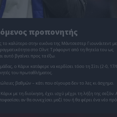
πόμενος προπονητής
ος το καλύτερο στην εικόνα της Μάντσεστερ Γιουνάιτεντ μ
πραγματικότητα στο Ολντ Τράφορντ από τη θητεία του ως
ι αυτό βγαίνει προς τα έξω.
ας, ο Κάρικ κατάφερε να κερδίσει τόσο τη Σίτι (2-0, 17/0
δικητές του πρωταθλήματος.
πώλειες βαθμών – κάτι που σίγουρα δεν το λες κι άσχημο.
ρικ με τη διοίκηση, έχει ισχύ μέχρι τη λήξη της σεζόν. Α
 αποφασίσει αν θα συνεχίσει μαζί του ή θα φέρει ένα νέο π