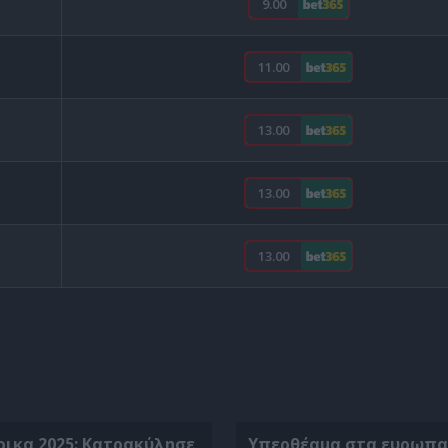
9.00
11.00
13.00
13.00
13.00
ικα 2025: Κατρακύλησε
Υπερθέαμα στα ευρωπα