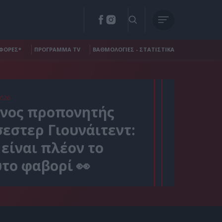
ΦΟΡΕΣ*
ΠΡΟΓΡΑΜΜΑ TV
ΒΑΘΜΟΛΟΓΙΕΣ - ΣΤΑΤΙΣΤΙΚΑ
026
νος προπονητής
εστερ Γιουνάιτεντ:
 είναι πλέον το
το φαβορί 👀