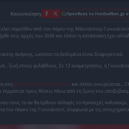
Κοινοποίηση:
Πρόσθεσε το Footballbet.gr 
ελεί παρελθόν από τον πάγκο της Μάντσεστερ Γιουνάιτεντ
ρθε στις αρχές του 2026 και πλέον η κατάσταση έχει αλλά
τακτης ανάγκης, ωστόσο τα δεδομένα είναι διαφορετικά.
νά… ζωή στους φιλάθλους. Σε 12 αναμετρήσεις, η Γιουνάιτ
ση στη
βαθμολογία Πρέμιερ Λιγκ
και πλέον ονειρεύεται… 
ι τερμάτισε τρεις θέσεις πάνω από τη ζώνη του υποβιβασ
νου τους το αν θα έρθουν αλλαγές το προσεχές καλοκαίρι.
για τον πάγκο της Γιουνάιτεντ, σύμφωνα με τις στοιχηματι