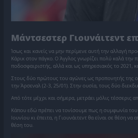
Μάντσεστερ Γιουνάιτεντ ε
Ίσως και κανείς να μην περίμενε αυτή την αλλαγή πρ
Κάρικ στον πάγκο. Ο Άγγλος γνωρίζει πολύ καλά την 
ποδοσφαιριστής, αλλά και ως υπηρεσιακός το 2021, κα
Στους δύο πρώτους του αγώνες ως προπονητής της ομάδ
την Άρσεναλ (2-3, 25/01). Στην ουσία, τους δύο διεκ
Από τότε μέχρι και σήμερα, μετράει μόλις τέσσερις α
Κάπου εδώ πρέπει να τονίσουμε πως η συμφωνία του Κά
Ιουνίου κι έπειτα, η Γιουνάιτεντ θα είναι σε θέση να
θέση του.