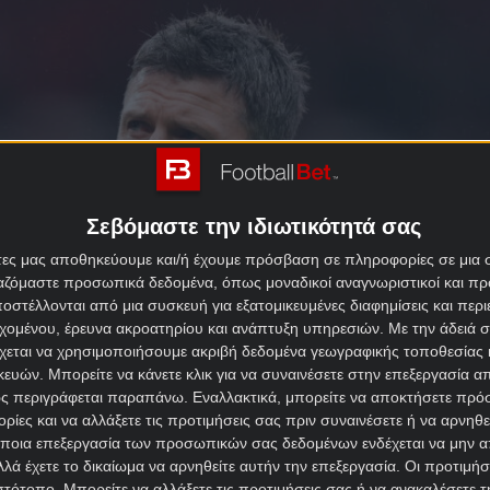
Σεβόμαστε την ιδιωτικότητά σας
άτες μας αποθηκεύουμε και/ή έχουμε πρόσβαση σε πληροφορίες σε μια
ργαζόμαστε προσωπικά δεδομένα, όπως μοναδικοί αναγνωριστικοί και 
στέλλονται από μια συσκευή για εξατομικευμένες διαφημίσεις και περ
εχομένου, έρευνα ακροατηρίου και ανάπτυξη υπηρεσιών.
Με την άδειά σα
χεται να χρησιμοποιήσουμε ακριβή δεδομένα γεωγραφικής τοποθεσίας 
ών. Μπορείτε να κάνετε κλικ για να συναινέσετε στην επεξεργασία απ
ς περιγράφεται παραπάνω. Εναλλακτικά, μπορείτε να αποκτήσετε πρό
ίες και να αλλάξετε τις προτιμήσεις σας πριν συναινέσετε ή να αρνηθεί
ποια επεξεργασία των προσωπικών σας δεδομένων ενδέχεται να μην απ
λά έχετε το δικαίωμα να αρνηθείτε αυτήν την επεξεργασία. Οι προτιμήσ
ιστότοπο. Μπορείτε να αλλάξετε τις προτιμήσεις σας ή να ανακαλέσετε