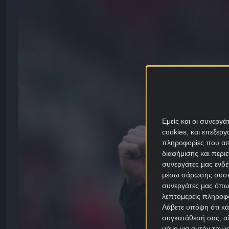
Εμείς και οι συνεργ
cookies, και επεξε
πληροφορίες που απο
διαφήμισης και περι
συνεργάτες μας ενδέ
μέσω σάρωσης συσκευ
συνεργάτες μας όπω
λεπτομερείς πληροφορ
Λάβετε υπόψη ότι κά
συγκατάθεσή σας, αλ
μόνο για αυτόν τον 