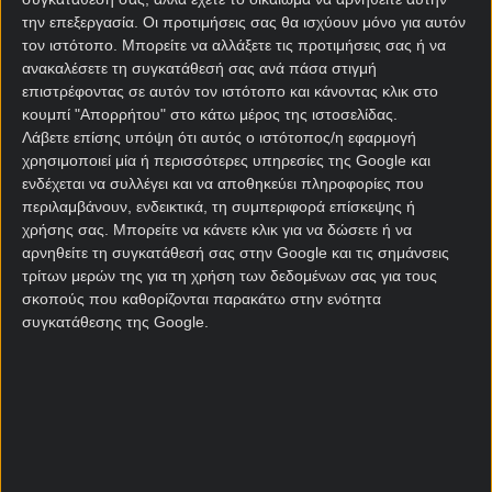
την Αθήνα
την επεξεργασία. Οι προτιμήσεις σας θα ισχύουν μόνο για αυτόν
διαμονή σε ξενοδοχείο
τον ιστότοπο. Μπορείτε να αλλάξετε τις προτιμήσεις σας ή να
μετακινήσεις από και προς το αεροδρόμιο
ανακαλέσετε τη συγκατάθεσή σας ανά πάσα στιγμή
μετακινήσεις προς και από το γήπεδο
επιστρέφοντας σε αυτόν τον ιστότοπο και κάνοντας κλικ στο
κουμπί "Απορρήτου" στο κάτω μέρος της ιστοσελίδας.
εισιτήρια αγώνα
Λάβετε επίσης υπόψη ότι αυτός ο ιστότοπος/η εφαρμογή
χρησιμοποιεί μία ή περισσότερες υπηρεσίες της Google και
Περισσότερες πληροφορίες για τη
συμμετοχή στον
ενδέχεται να συλλέγει και να αποθηκεύει πληροφορίες που
διαγωνισμό* θα βρεις στο PS Blog
!
περιλαμβάνουν, ενδεικτικά, τη συμπεριφορά επίσκεψης ή
χρήσης σας. Μπορείτε να κάνετε κλικ για να δώσετε ή να
Σχετικά άρθρα
αρνηθείτε τη συγκατάθεσή σας στην Google και τις σημάνσεις
τρίτων μερών της για τη χρήση των δεδομένων σας για τους
σκοπούς που καθορίζονται παρακάτω στην ενότητα
Stoiximan Super League 2025-
συγκατάθεσης της Google.
26: Οι αποδόσεις της 5ης
αγωνιστικής των playoffs ⚔️
11/05/2026
Κύπελλο Ελλάδας Betsson