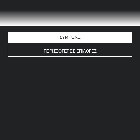
01/12/2025
Παναθηναϊκός - ΑΕΚ: Γκολ και
κάρτες στο 4.55⚔️
ΣΥΜΦΩΝΩ
30/11/2025
ΠΕΡΙΣΣΟΤΕΡΕΣ ΕΠΙΛΟΓΕΣ
ΣΤΟΙΧΗΜΑΤΙΚΕΣ ΠΡΟΣΦΟΡΕΣ *
Αρχική Σελίδα
Χρήστος Σωτηρακόπουλος
Προγνωστικά
Βαθμολογίες - Στατιστικά