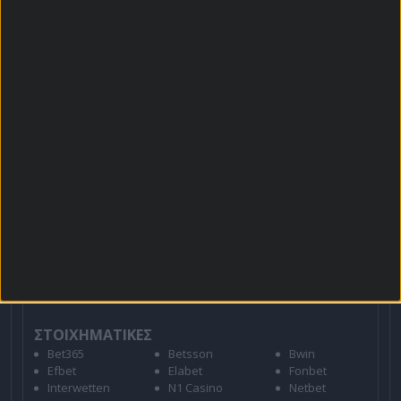
Κουπόνι
Πρόγραμμα TV
Προσφορές*
Για όλες τις
Προσφορές
: *Ισχύουν όροι και
προϋποθέσεις
21+ | ΑΡΜΟΔΙΟΣ ΡΥΘΜΙΣΤΗΣ ΕΕΕΠ | ΚΙΝΔΥΝΟΣ
ΕΘΙΣΜΟΥ & ΑΠΩΛΕΙΑΣ ΠΕΡΙΟΥΣΙΑΣ | ΕΟΠΑΕ – ΓΡΑΜΜΗ
ΣΥΜΒΟΥΛΕΥΤΙΚΗΣ: 1114 | ΠΑΙΞΕ ΥΠΕΥΘΥΝΑ
ΣΤΟΙΧΗΜΑΤΙΚΕΣ
Bet365
Betsson
Bwin
Efbet
Elabet
Fonbet
Interwetten
N1 Casino
Netbet