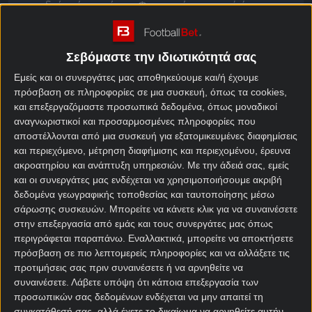
σπουδαία νίκη επί της Φιορεντίνα, κι εσύ έχεις την
ευκαιρία να ζήσεις μια μοναδική εμπειρία!
Οι «κιτρινόμαυροι» θα βρεθούν στην Τουρκία,
Σεβόμαστε την ιδιωτικότητά σας
όπου και θα αντιμετωπίσουν τη Σάμσουνσπορ
Εμείς και οι συνεργάτες μας αποθηκεύουμε και/ή έχουμε
(11/12, 19:45) κι εσύ μπορείς να γίνεις κομμάτι της
πρόσβαση σε πληροφορίες σε μια συσκευή, όπως τα cookies,
αποστολής, μαζί με το plus one σου, με τον
και επεξεργαζόμαστε προσωπικά δεδομένα, όπως μοναδικοί
μοναδικό διαγωνισμό* του PS Blog!
αναγνωριστικοί και προσαρμοσμένες πληροφορίες που
αποστέλλονται από μια συσκευή για εξατομικευμένες διαφημίσεις
Διαγωνισμός* | Με την ΑΕΚ στη Σαμψούντα
και περιεχόμενο, μέτρηση διαφήμισης και περιεχομένου, έρευνα
ακροατηρίου και ανάπτυξη υπηρεσιών.
Με την άδειά σας, εμείς
Η 5η αγωνιστική της League Phase του Europa
και οι συνεργάτες μας ενδέχεται να χρησιμοποιήσουμε ακριβή
Conference League θα βρει την ΑΕΚ στην Τουρκία
δεδομένα γεωγραφικής τοποθεσίας και ταυτοποίησης μέσω
κι εσύ μπορείς να απολαύσεις την τελευταία εκτός
σάρωσης συσκευών. Μπορείτε να κάνετε κλικ για να συναινέσετε
έδρας αναμέτρηση της «Ένωσης» με το διπλό
στην επεξεργασία από εμάς και τους συνεργάτες μας όπως
ταξιδιωτικό πακέτο* που κληρώνει το PS Blog.
περιγράφεται παραπάνω. Εναλλακτικά, μπορείτε να αποκτήσετε
πρόσβαση σε πιο λεπτομερείς πληροφορίες και να αλλάξετε τις
Το διπλό πακέτο περιλαμβάνει:
προτιμήσεις σας πριν συναινέσετε ή να αρνηθείτε να
συναινέσετε.
Λάβετε υπόψη ότι κάποια επεξεργασία των
απ’ ευθείας πτήσεις τσάρτερ από και προς
προσωπικών σας δεδομένων ενδέχεται να μην απαιτεί τη
συγκατάθεσή σας, αλλά έχετε το δικαίωμα να αρνηθείτε αυτήν