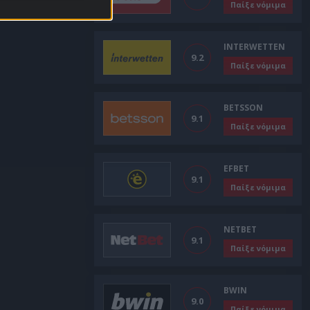
Παίξε νόμιμα
INTERWETTEN
9.2
Παίξε νόμιμα
BETSSON
9.1
Παίξε νόμιμα
EFBET
9.1
Παίξε νόμιμα
NETBET
9.1
Παίξε νόμιμα
BWIN
9.0
Παίξε νόμιμα