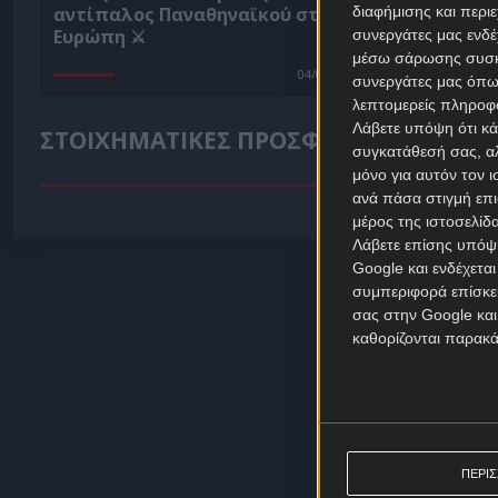
αντίπαλος Παναθηναϊκού στην
Φαβορί η
διαφήμισης και περι
Ευρώπη ⚔️
συνεργάτες μας ενδέ
μέσω σάρωσης συσκευ
04/08/2025
συνεργάτες μας όπω
λεπτομερείς πληροφορ
Λάβετε υπόψη ότι κά
ΣΤΟΙΧΗΜΑΤΙΚΕΣ ΠΡΟΣΦΟΡΕΣ *
συγκατάθεσή σας, αλ
μόνο για αυτόν τον 
ανά πάσα στιγμή επι
μέρος της ιστοσελίδα
Λάβετε επίσης υπόψη
Google και ενδέχετα
συμπεριφορά επίσκεψ
σας στην Google και
καθορίζονται παρακ
ΠΕΡΙ