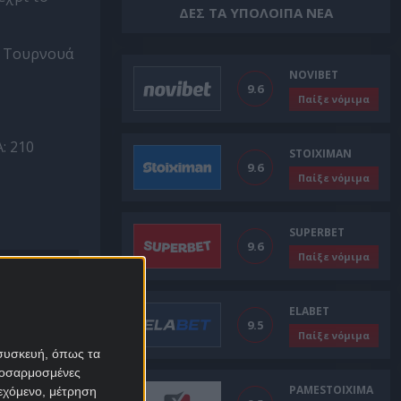
Άρσεναλ
05/08/2026
ΔΕΣ ΤΑ ΥΠΟΛΟΙΠΑ ΝΕΑ
ΠΑΟΚ - Άντερλεχτ
διαιτητής: Πέναλτι
ά Τουρνουά
είχε το 50% των
αγώνων ελληνικών
NOVIBET
ομάδων με
9.6
Μουνουέρα
Παίξε νόμιμα
: 210
STOIXIMAN
9.6
Παίξε νόμιμα
SUPERBET
9.6
Παίξε νόμιμα
ια τα

ELABET
9.5
Παίξε νόμιμα
04/08/2025
 συσκευή, όπως τα
προσαρμοσμένες
PAMESTOIXIMA
ιεχόμενο, μέτρηση