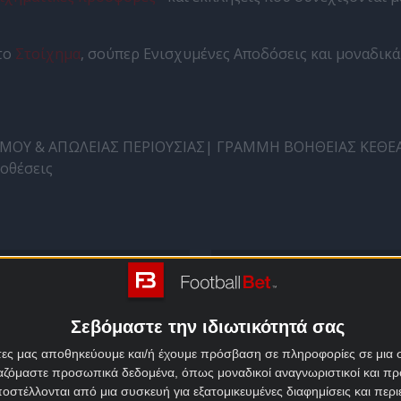
στο
Στοίχημα
, σούπερ Ενισχυμένες Αποδόσεις και μοναδικ
ΣΜΟΥ & ΑΠΩΛΕΙΑΣ ΠΕΡΙΟΥΣΙΑΣ| ΓΡΑΜΜΗ ΒΟΗΘΕΙΑΣ ΚΕΘΕΑ
οθέσεις
ί είναι οι πιθανοί
ΠΑΟΚ: Έμαθε αντίπαλο γ
ι αν περάσει τον Άρη
πλέι-οφ στην Ευρώπη 👌
👀
Σεβόμαστε την ιδιωτικότητά σας
04/08/2025
άτες μας αποθηκεύουμε και/ή έχουμε πρόσβαση σε πληροφορίες σε μια
ργαζόμαστε προσωπικά δεδομένα, όπως μοναδικοί αναγνωριστικοί και 
στέλλονται από μια συσκευή για εξατομικευμένες διαφημίσεις και περ
εσού - ΑΕΚ αποδόσεις:
Παναθηναϊκός - Σαχτάρ