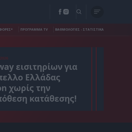
ΦΟΡΕΣ*
ΠΡΟΓΡΑΜΜΑ TV
ΒΑΘΜΟΛΟΓΙΕΣ - ΣΤΑΤΙΣΤΙΚΑ
2026
way εισιτηρίων για
πελλο Ελλάδας
on χωρίς την
όθεση κατάθεσης!