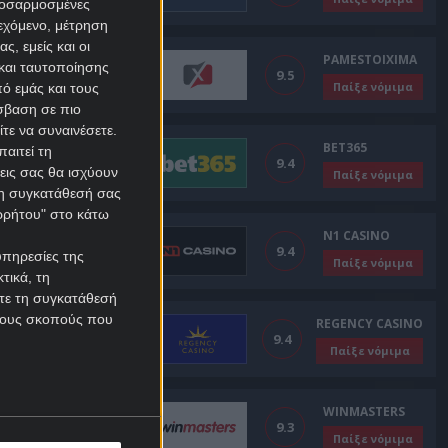
προσαρμοσμένες
ιεχόμενο, μέτρηση
ς, εμείς και οι
PAMESTOIXIMA
και ταυτοποίησης
9.5
Παίξε νόμιμα
ό εμάς και τους
σβαση σε πιο
τε να συναινέσετε.
BET365
αιτεί τη
9.4
εις σας θα ισχύουν
Παίξε νόμιμα
 τη συγκατάθεσή σας
ορρήτου" στο κάτω
N1 CASINO
9.4
υπηρεσίες της
Παίξε νόμιμα
τικά, τη
ίτε τη συγκατάθεσή
 τους σκοπούς που
REGENCY CASINO
9.4
Παίξε νόμιμα
η.
WINMASTERS
9.3
Παίξε νόμιμα