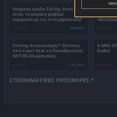
ΠΕΡΙ
Επόμενη ομάδα Σαλάχ: Αυτό
Παρί – Φ
είναι το μεγάλο φαβορί
γκανιότα
σύμφωνα με τις στοιχηματικές!
«Ενισχυμ
04/08/2026
Σούπερ Διαγωνισμός*: Βλέπεις
X-MAS GI
από Court Seat το Παναθηναϊκός
Radio!
AKTOR-Ολυμπιακός
16/12/2025
ΣΤΟΙΧΗΜΑΤΙΚΕΣ ΠΡΟΣΦΟΡΕΣ *