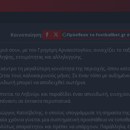
Κοινοποίηση:
Πρόσθεσε το Footballbet.gr 
ιό σου», με τον Γρηγόρη Αρναούτογλου, συνεχίζει το ταξ
ληψης, ετοιμότητας και αλληλεγγύης.
πίκεντρο τη μεγαλύτερη κοινότητα της περιοχής, όπου κατ
εται τους καλοκαιρινούς μήνες. Σε έναν τόπο με αυξημένε
ινιδωτή μπορεί να αποδειχθεί σωτήρια.
τεται το Ληξούρι και παραδίδει έναν απινιδωτή, ενισχύο
πέναντι σε έκτακτα περιστατικά.
Γιώργος Κατσίβελης, ο οποίος υπογράμμισε τη σημασία τη
ταία χρόνια γίνεται μια συστηματική προσπάθεια να τοποθ
πολύτως απαραίτητοι και πρέπει να υπάρχουν. Παράλληλα, 