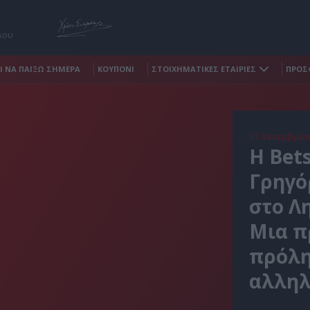
λου
Ι ΝΑ ΠΑΙΞΩ ΣΗΜΕΡΑ
ΚΟΥΠΟΝΙ
ΣΤΟΙΧΗΜΑΤΙΚΕΣ ΕΤΑΙΡΙΕΣ
ΠΡΟΣ
17 Δεκεμβρίο
Η Bet
Γρηγό
στο Λ
Μια π
πρόλη
αλληλ