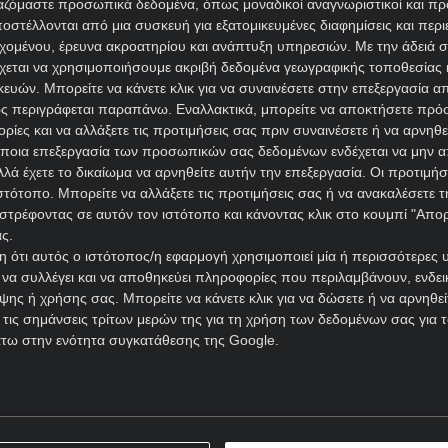
ργαζόμαστε προσωπικά δεδομένα, όπως μοναδικοί αναγνωριστικοί και 
στέλλονται από μια συσκευή για εξατομικευμένες διαφημίσεις και περ
εχομένου, έρευνα ακροατηρίου και ανάπτυξη υπηρεσιών.
Με την άδειά σα
χεται να χρησιμοποιήσουμε ακριβή δεδομένα γεωγραφικής τοποθεσίας 
ών. Μπορείτε να κάνετε κλικ για να συναινέσετε στην επεξεργασία απ
ς περιγράφεται παραπάνω. Εναλλακτικά, μπορείτε να αποκτήσετε πρό
ίες και να αλλάξετε τις προτιμήσεις σας πριν συναινέσετε ή να αρνηθεί
ποια επεξεργασία των προσωπικών σας δεδομένων ενδέχεται να μην απ
λά έχετε το δικαίωμα να αρνηθείτε αυτήν την επεξεργασία. Οι προτιμήσ
ιστότοπο. Μπορείτε να αλλάξετε τις προτιμήσεις σας ή να ανακαλέσετε
στρέφοντας σε αυτόν τον ιστότοπο και κάνοντας κλικ στο κουμπί "Απ
ς.
 ότι αυτός ο ιστότοπος/η εφαρμογή χρησιμοποιεί μία ή περισσότερες 
ι να συλλέγει και να αποθηκεύει πληροφορίες που περιλαμβάνουν, ενδεικ
ης ή χρήσης σας. Μπορείτε να κάνετε κλικ για να δώσετε ή να αρνηθε
 τις σημάνσεις τρίτων μερών της για τη χρήση των δεδομένων σας για
άτω στην ενότητα συγκατάθεσης της Google.
χει τη δική του ιστορία – και κάθε κοινότητα αξίζει στήριξ