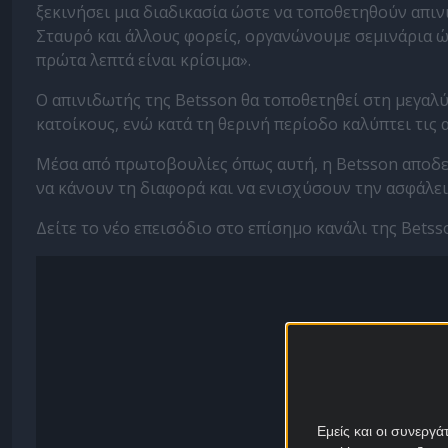
ξεκινήσει μια διαδικασία ώστε να τοποθετηθούν απινι
Σταυρό και άλλους φορείς, οργανώνουμε σεμινάρια ώ
πρώτα λεπτά είναι κρίσιμα».
Ο απινιδωτής της Betsson θα τοποθετηθεί στη μεγαλ
κατοίκους, ενώ κατά τη θερινή περίοδο καλύπτει τις
Μέσα από πρωτοβουλίες όπως αυτή, η Betsson αποδε
να κάνουν τη διαφορά και να ενισχύσουν την ασφάλε
Δείτε το νέο επεισόδιο στο επίσημο κανάλι της Bets
Εμείς και οι συνεργ