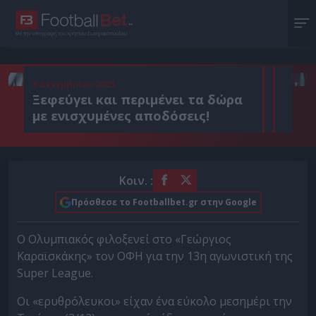
Με την υπογραφή του Χρήστου Σωτηρακόπουλου
LIVE C
6 Δεκεμβρίου 2025
Ξεφεύγει και περιμένει τα δώρα
με ενισχυμένες αποδόσεις!
Κοιν. :
Πρόσθεσε το Footballbet.gr στην Google
Ο Ολυμπιακός φιλοξενεί στο «Γεώργιος
Καραϊσκάκης» τον ΟΦΗ για την 13η αγωνιστική της
Super League.
Οι «ερυθρόλευκοι» είχαν ένα εύκολο μεσημέρι την