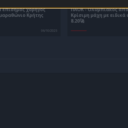
n επίσημος χορηγός
ΠΑΟΚ - Ολυμπιακός απο
μαραθώνιο Κρήτης
Κρίσιμη μάχη με ειδικά 
8.20🚀
06/10/2025