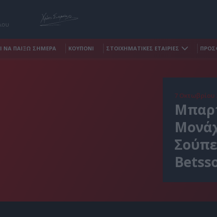
λου
Ι ΝΑ ΠΑΙΞΩ ΣΗΜΕΡΑ
ΚΟΥΠΟΝΙ
ΣΤΟΙΧΗΜΑΤΙΚΕΣ ΕΤΑΙΡΙΕΣ
ΠΡΟΣ
7 Οκτωβρίου 
Μπαρτ
Μονάχ
Σούπε
Betsso