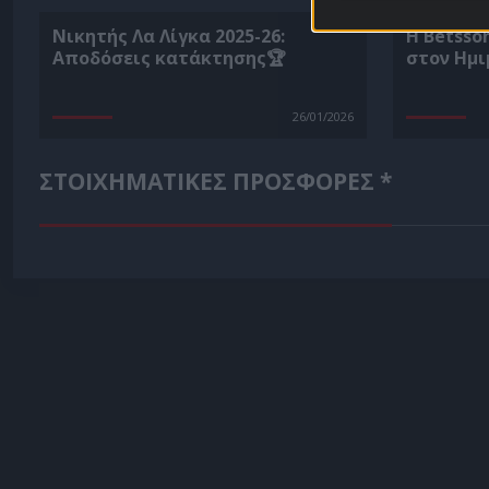
Νικητής Λα Λίγκα 2025-26:
Η Betsso
Αποδόσεις κατάκτησης🏆
στον Ημι
26/01/2026
ΣΤΟΙΧΗΜΑΤΙΚΕΣ ΠΡΟΣΦΟΡΕΣ *