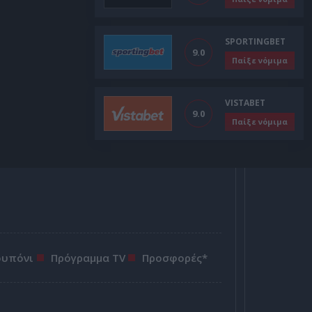
SPORTINGBET
9.0
Παίξε νόμιμα
VISTABET
9.0
Παίξε νόμιμα
ουπόνι
Πρόγραμμα TV
Προσφορές*