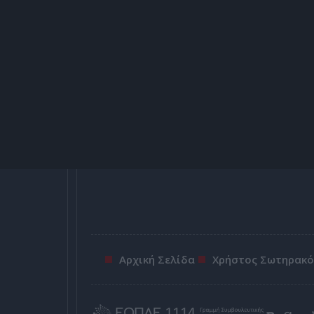
Αρχική Σελίδα
Χρήστος Σωτηρακ