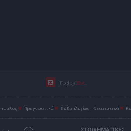
όπουλος
Προγνωστικά
Βαθμολογίες - Στατιστικά
Κ
ΣΤΟΙΧΗΜΑΤΙΚΕΣ