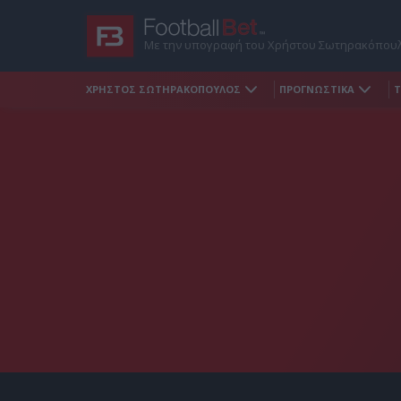
Με την υπογραφή του Χρήστου Σωτηρακόπου
ΧΡΗΣΤΟΣ ΣΩΤΗΡΑΚΟΠΟΥΛΟΣ
ΠΡΟΓΝΩΣΤΙΚΑ
Τ