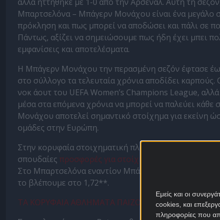
αλλά ηττήθηκε με 1-0 από την Άρσεναλ. Αυτή τη σεζό
Μπαρτσελόνα – Μπάγερν Μονάχου είναι ένα μεγάλο στο
πρόκληση και πως μπορεί να αποδώσει και πάλι σε πο
Πάντως, αξίζει να σημειώσουμε πως ήδη έχει μπει π
εμφανίσεις και αποτελέσματα.
Η Μπάγερν Μονάχου την περασμένη σεζόν έφτασε έως 
στο σύλλογο τα τελευταία χρόνια αποδίδει καρπούς. Ο
νοκ άουτ του UEFA Women’s Champions League, αλλά κ
μέσα στα επόμενα χρόνια να μπορεί να παλεύει κάθε 
Μονάχου αποτελεί σημαντικό στοίχημα για εκείνη ώστ
ομάδες στην Ευρώπη.
Στην κορυφαία στοιχηματική πλατφόρμα της
Betsson
σπουδαίες
προσφορές για στοίχημα
σε τεράστια γκάμ
Στο Μπαρτσελόνα εναντίον Μπάγερν Μονάχου, η επιλογ
το βλέπουμε στο 1,72**.
Εμείς και οι συνεργ
ΤΑ ΚΟΡΥΦΑΙΑ ΑΘΛΗΜΑΤΑ ΠΑΙΖΟΥΝ ΣΤΗΝ BETSSON 
cookies, και επεξε
πληροφορίες που απο