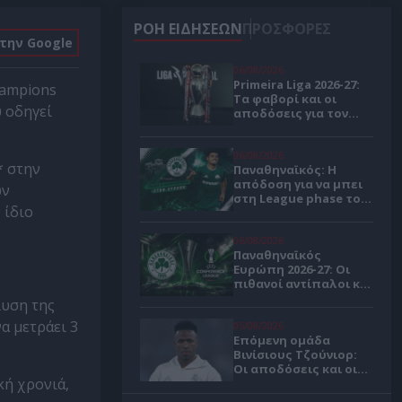
ΡΟΗ ΕΙΔΗΣΕΩΝ
ΠΡΟΣΦΟΡΕΣ
στην Google
06/08/2026
Primeira Liga 2026-27:
hampions
Τα φαβορί και οι
 οδηγεί
αποδόσεις για τον
πρωταθλητή
Πορτογαλίας 🏆
06/08/2026
* στην
Παναθηναϊκός: Η
απόδοση για να μπει
ων
στη League phase του
 ίδιο
Κόνφερενς Λιγκ 🍀
06/08/2026
Παναθηναϊκός
Ευρώπη 2026-27: Οι
πιθανοί αντίπαλοι και
το απαιτητικό
λυση της
πρόγραμμα
α μετράει 3
05/08/2026
Επόμενη ομάδα
Βινίσιους Τζούνιορ:
Οι αποδόσεις και οι
κή χρονιά,
πιθανότητες για
μεταγραφή στην